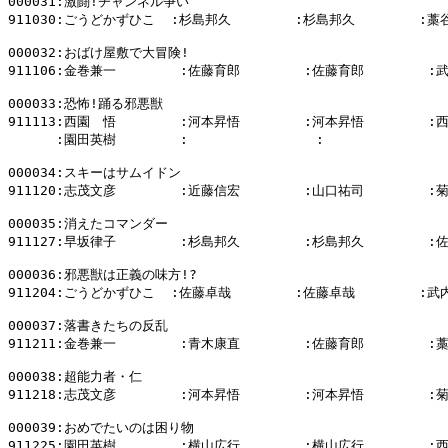
000031:激闘!チャンネル争い

911030:ごうどかずひこ  :杉島邦久        :杉島邦久        :藁
000032:おばけ屋敷で大冒険!

911106:金巻兼一        :佐藤育郎        :佐藤育郎        :
000033:恐怖!踊る邪悪獣

911113:西園　悟        :河本昇悟        :河本昇悟        :
      :園田英樹        :                :                
000034:スキーはサムイドン

911120:志茂文彦        :近藤信宏        :山口祐司        :
000035:消えたコマンダー

911127:早坂律子        :杉島邦久        :杉島邦久        :
000036:邪悪獣は正義の味方!?

911204:ごうどかずひこ  :佐藤卓哉        :佐藤卓哉        :武
000037:落書きたちの反乱

911211:金巻兼一        :青木康直        :佐藤育郎        :
000038:超能力者・仁

911218:志茂文彦        :河本昇悟        :河本昇悟        :
000039:おめでたいのは困り物

911225:園田英樹        :横山広行        :横山広行        :