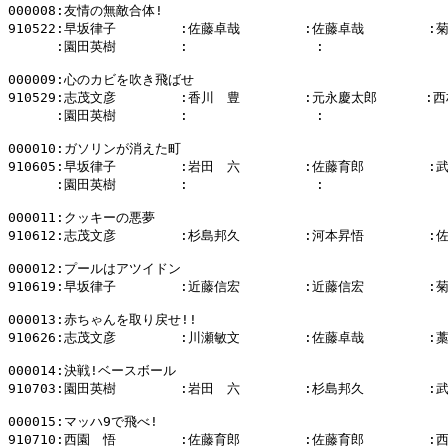
000008:友情の無敵合体!

910522:早坂律子        :佐藤卓哉        :佐藤卓哉        :
      :園田英樹        :                :                
000009:心のカビを吹き飛ばせ

910529:志茂文彦        :香川　豊        :元永慶太郎      :西
      :園田英樹        :                :                
000010:ガソリンが消えた町

910605:早坂律子        :岩田　六        :佐藤育郎        :
      :園田英樹        :                :                
000011:クッキーの悪夢

910612:志茂文彦        :杉島邦久        :河本昇悟        :
000012:プールはアツイドン

910619:早坂律子        :近藤信宏        :近藤信宏        :
000013:赤ちゃんを取り戻せ!!

910626:志茂文彦        :川瀬敏文        :佐藤卓哉        :
000014:決戦!ベースボール

910703:園田英樹        :岩田　六        :杉島邦久        :
000015:マッハ9で飛べ!

910710:西園　悟        :佐藤育郎        :佐藤育郎        :