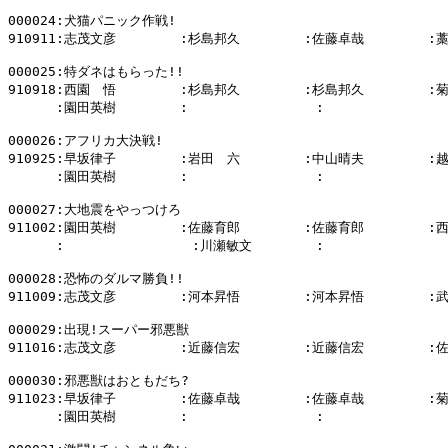
000024:犬猫パニック作戦!

910911:志茂文彦        :杉島邦久        :佐藤卓哉        :
000025:特ダネはもらった!!

910918:西園　悟        :杉島邦久        :杉島邦久        :
      :園田英樹        :                :                
000026:アフリカ大決戦!

910925:早坂律子        :岩田　六        :中山晴夫        :
      :園田英樹        :                :                
000027:大地震をやっつけろ

911002:園田英樹        :佐藤育郎        :佐藤育郎        :
      :                :川瀬敏文        :                
000028:恐怖のダルマ勝負!!

911009:志茂文彦        :河本昇悟        :河本昇悟        :
000029:出現!スーパー邪悪獣

911016:志茂文彦        :近藤信宏        :近藤信宏        :
000030:邪悪獣はおともだち?

911023:早坂律子        :佐藤卓哉        :佐藤卓哉        :
      :園田英樹        :                :                