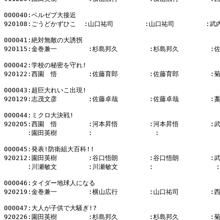
000040:ベルゼブ大接近

920108:ごうどかずひこ  :山口祐司        :山口祐司        :武
000041:絶対無敵の大誘拐

920115:金巻兼一        :杉島邦久        :杉島邦久        :
000042:学校の秘密を守れ!

920122:西園　悟        :佐藤育郎        :佐藤育郎        :
000043:超巨大れいこ出現!

920129:志茂文彦        :佐藤卓哉        :佐藤卓哉        :
000044:ミクロ大決戦!

920205:西園　悟        :河本昇悟        :河本昇悟        :
      :園田英樹        :                :                
000045:発表!防衛組大百科!!

920212:園田英樹        :谷口悟朗        :谷口悟朗        :
      :川瀬敏文        :川瀬敏文        :                :

000046:タイダー地球人になる

920219:金巻兼一        :横山広行        :山口祐司        :
000047:大人が子供で大騒ぎ!?

920226:園田英樹        :杉島邦久        :杉島邦久        :