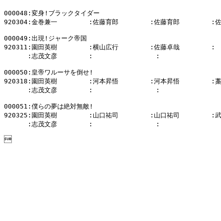
000048:変身!ブラックタイダー

920304:金巻兼一        :佐藤育郎        :佐藤育郎        :
000049:出現!ジャーク帝国

920311:園田英樹        :横山広行        :佐藤卓哉        :

      :志茂文彦        :                :              
000050:皇帝ワルーサを倒せ!

920318:園田英樹        :河本昇悟        :河本昇悟        :
      :志茂文彦        :                :                
000051:僕らの夢は絶対無敵!

920325:園田英樹        :山口祐司        :山口祐司        :
