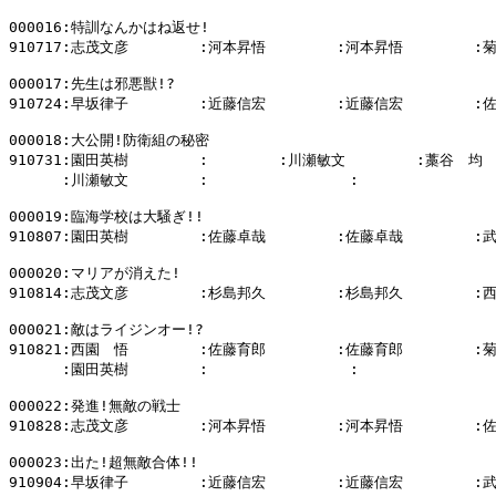
000016:特訓なんかはね返せ!

910717:志茂文彦        :河本昇悟        :河本昇悟        :
000017:先生は邪悪獣!?

910724:早坂律子        :近藤信宏        :近藤信宏        :
000018:大公開!防衛組の秘密

910731:園田英樹        :        :川瀬敏文        :藁谷　均

      :川瀬敏文        :                :                
000019:臨海学校は大騒ぎ!!

910807:園田英樹        :佐藤卓哉        :佐藤卓哉        :
000020:マリアが消えた!

910814:志茂文彦        :杉島邦久        :杉島邦久        :
000021:敵はライジンオー!?

910821:西園　悟        :佐藤育郎        :佐藤育郎        :菊
      :園田英樹        :                :                
000022:発進!無敵の戦士

910828:志茂文彦        :河本昇悟        :河本昇悟        :
000023:出た!超無敵合体!!

910904:早坂律子        :近藤信宏        :近藤信宏        :