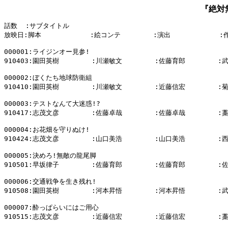
『絶対
話数  :サブタイトル

放映日:脚本            :絵コンテ        :演出            :
000001:ライジンオー見参!

910403:園田英樹        :川瀬敏文        :佐藤育郎        :
000002:ぼくたち地球防衛組

910410:園田英樹        :川瀬敏文        :近藤信宏        :
000003:テストなんて大迷惑!?

910417:志茂文彦        :佐藤卓哉        :佐藤卓哉        :
000004:お花畑を守りぬけ!

910424:志茂文彦        :山口美浩        :山口美浩        :
000005:決めろ!無敵の龍尾脚

910501:早坂律子        :佐藤育郎        :佐藤育郎        :
000006:交通戦争を生き残れ!

910508:園田英樹        :河本昇悟        :河本昇悟        :
000007:酔っぱらいにはご用心

910515:志茂文彦        :近藤信宏        :近藤信宏        :