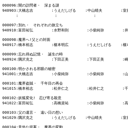
000096:闇の訪問者・　深まる謎

940903:大橋志吉        :うえだしげる    :中山晴夫        :室
      :                :                :            
000097:別れ・　それぞれの旅立ち

940910:富田祐弘        :水野和則        :小柴純弥        :
000098:魔界へ!父との対面

940917:橋本裕志        :榎本明広        :うえだしげる    :榎
000099:忘れ得ぬ記憶・　誕生の時

940924:隅沢克之        :下田正美        :下田正美        :
000100:明かされる邪眼の秘密

941001:大橋志吉        :小柴純弥        :小柴純弥        :
000101:魔界盗賊・　千年目の再会

941015:橋本裕志        :松井仁之        :松井仁之        :
000102:妖狐変化!　忍び寄る殺意

941022:富田祐弘        :高橋資祐        :小柴純弥        :
000103:父の遺言・　遠い日の想い

941029:隅沢克之        :うえだしげる    :中山晴夫        :室
000104:意外な提案・　魔界の変動
