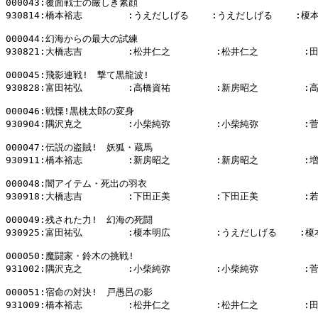
000043:覆面戦士の厳しき素顔

930814:橋本裕志        :うえだしげる    :うえだしげる    :榎本
000044:幻海からの最大の試練

930821:大橋志吉        :松井仁之        :松井仁之        :
000045:飛影連戦!　撃て黒龍波!

930828:富田祐弘        :高橋資祐        :新房昭之        :
000046:戦慄!黒桃太郎の変身

930904:隅沢克之        :小柴純弥        :小柴純弥        :
000047:伝説の盗賊!　妖狐・蔵馬

930911:橋本裕志        :新房昭之        :新房昭之        :
000048:闇アイテム・死出の羽衣

930918:大橋志吉        :下田正美        :下田正美        :
000049:残された力!　幻海の死闘

930925:富田祐弘        :榎本明広        :うえだしげる    :榎
000050:魔闘家・鈴木の挑戦!

931002:隅沢克之        :小柴純弥        :小柴純弥        :
000051:宿命の対決!　戸愚呂の影

931009:橋本裕志        :松井仁之        :松井仁之        :