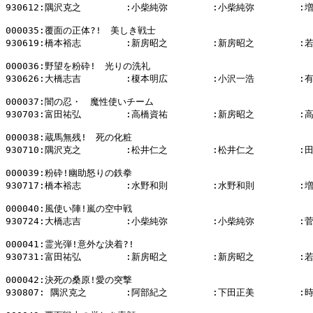
930612:隅沢克之        :小柴純弥        :小柴純弥        :
000035:覆面の正体?!　美しき戦士

930619:橋本裕志        :新房昭之        :新房昭之        :
000036:野望を粉砕!　光りの洗礼

930626:大橋志吉        :榎本明広        :小沢一浩        :
000037:闇の忍・　魔性使いチーム

930703:富田祐弘        :高橋資祐        :新房昭之        :
000038:蔵馬無残!　死の化粧

930710:隅沢克之        :松井仁之        :松井仁之        :
000039:粉砕!幽助怒りの鉄拳

930717:橋本裕志        :水野和則        :水野和則        :
000040:風使い陣!嵐の空中戦

930724:大橋志吉        :小柴純弥        :小柴純弥        :
000041:霊光弾!意外な決着?!

930731:富田祐弘        :新房昭之        :新房昭之        :
000042:決死の桑原!愛の突撃

930807: 隅沢克之       :阿部紀之        :下田正美        :