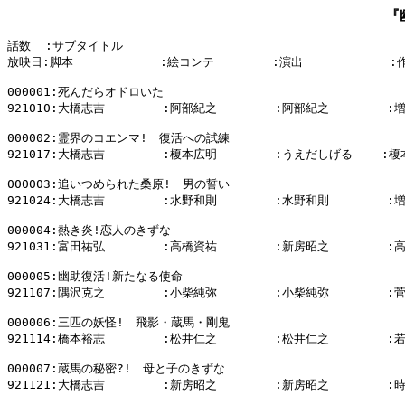
『
話数  :サブタイトル

放映日:脚本            :絵コンテ        :演出            :
000001:死んだらオドロいた

921010:大橋志吉        :阿部紀之        :阿部紀之        :
000002:霊界のコエンマ!　復活への試練

921017:大橋志吉        :榎本広明        :うえだしげる    :榎
000003:追いつめられた桑原!　男の誓い

921024:大橋志吉        :水野和則        :水野和則        :
000004:熱き炎!恋人のきずな

921031:富田祐弘        :高橋資祐        :新房昭之        :
000005:幽助復活!新たなる使命

921107:隅沢克之        :小柴純弥        :小柴純弥        :
000006:三匹の妖怪!　飛影・蔵馬・剛鬼

921114:橋本裕志        :松井仁之        :松井仁之        :
000007:蔵馬の秘密?!　母と子のきずな

921121:大橋志吉        :新房昭之        :新房昭之        :