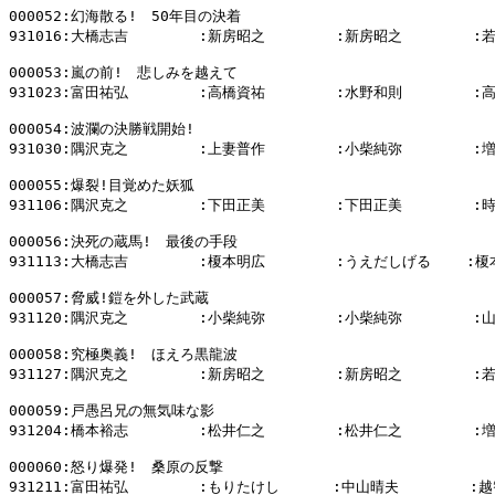
000052:幻海散る!　50年目の決着

931016:大橋志吉        :新房昭之        :新房昭之        :
000053:嵐の前!　悲しみを越えて

931023:富田祐弘        :高橋資祐        :水野和則        :
000054:波瀾の決勝戦開始!

931030:隅沢克之        :上妻普作        :小柴純弥        :
000055:爆裂!目覚めた妖狐

931106:隅沢克之        :下田正美        :下田正美        :
000056:決死の蔵馬!　最後の手段

931113:大橋志吉        :榎本明広        :うえだしげる    :榎
000057:脅威!鎧を外した武蔵

931120:隅沢克之        :小柴純弥        :小柴純弥        :
000058:究極奥義!　ほえろ黒龍波

931127:隅沢克之        :新房昭之        :新房昭之        :
000059:戸愚呂兄の無気味な影

931204:橋本裕志        :松井仁之        :松井仁之        :
000060:怒り爆発!　桑原の反撃

931211:富田祐弘        :もりたけし      :中山晴夫        :越