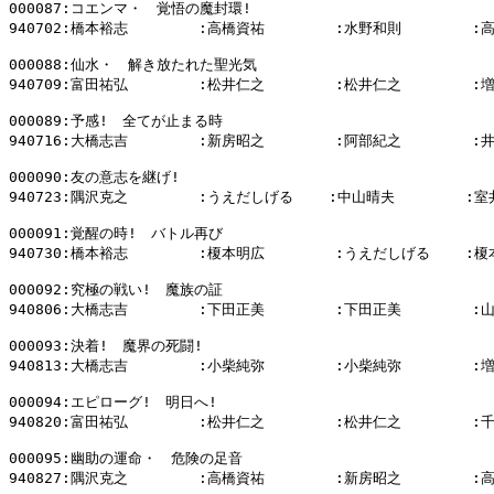
000087:コエンマ・　覚悟の魔封環!

940702:橋本裕志        :高橋資祐        :水野和則        :
000088:仙水・　解き放たれた聖光気

940709:富田祐弘        :松井仁之        :松井仁之        :
000089:予感!　全てが止まる時

940716:大橋志吉        :新房昭之        :阿部紀之        :
000090:友の意志を継げ!

940723:隅沢克之        :うえだしげる    :中山晴夫        :室
000091:覚醒の時!　バトル再び

940730:橋本裕志        :榎本明広        :うえだしげる    :榎
000092:究極の戦い!　魔族の証

940806:大橋志吉        :下田正美        :下田正美        :
000093:決着!　魔界の死闘!

940813:大橋志吉        :小柴純弥        :小柴純弥        :
000094:エピローグ!　明日へ!

940820:富田祐弘        :松井仁之        :松井仁之        :
000095:幽助の運命・　危険の足音

940827:隅沢克之        :高橋資祐        :新房昭之        :