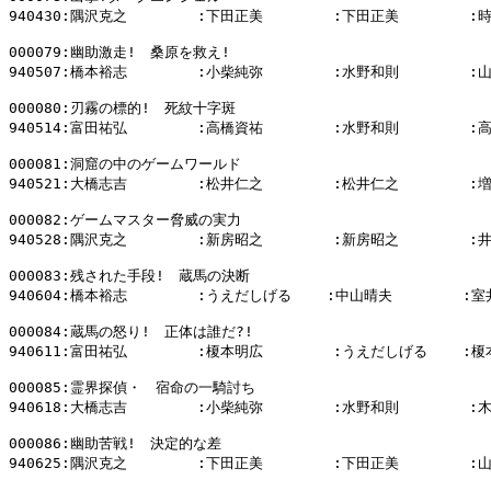
940430:隅沢克之        :下田正美        :下田正美        :
000079:幽助激走!　桑原を救え!

940507:橋本裕志        :小柴純弥        :水野和則        :
000080:刃霧の標的!　死紋十字斑

940514:富田祐弘        :高橋資祐        :水野和則        :
000081:洞窟の中のゲームワールド

940521:大橋志吉        :松井仁之        :松井仁之        :
000082:ゲームマスター脅威の実力

940528:隅沢克之        :新房昭之        :新房昭之        :
000083:残された手段!　蔵馬の決断

940604:橋本裕志        :うえだしげる    :中山晴夫        :室
000084:蔵馬の怒り!　正体は誰だ?!

940611:富田祐弘        :榎本明広        :うえだしげる    :榎
000085:霊界探偵・　宿命の一騎討ち

940618:大橋志吉        :小柴純弥        :水野和則        :
000086:幽助苦戦!　決定的な差

940625:隅沢克之        :下田正美        :下田正美        :