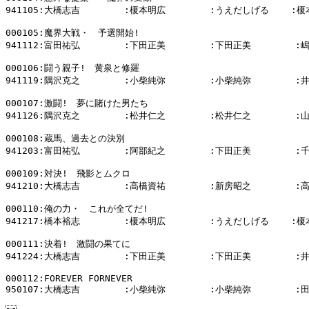
941105:大橋志吉        :榎本明広        :うえだしげる    :榎
000105:魔界大戦・　予選開始!

941112:富田祐弘        :下田正美        :下田正美        :
000106:闘う親子!　黄泉と修羅

941119:隅沢克之        :小柴純弥        :小柴純弥        :
000107:激闘!　夢に賭けた男たち

941126:隅沢克之        :松井仁之        :松井仁之        :
000108:蔵馬、過去との決別

941203:富田祐弘        :阿部紀之        :下田正美        :
000109:対決!　飛影とムクロ

941210:大橋志吉        :高橋資祐        :新房昭之        :
000110:俺の力・　これが全てだ!

941217:橋本裕志        :榎本明広        :うえだしげる    :榎
000111:決着!　激闘の果てに

941224:大橋志吉        :下田正美        :下田正美        :
000112:FOREVER FORNEVER
