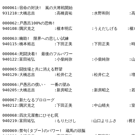
000061:宿命の対決!　嵐の大将戦開始

931218:大橋志吉        :高橋資祐        :水野和則        :
000062:戸愚呂100%の恐怖!

940108:隅沢克之        :榎本明広        :うえだしげる    :榎
000063:幽助!　限界への悲しい試練

940115:橋本裕志        :下田正美        :下田正美        :
000064:死闘決着!　最後のフルパワー

940122:富田祐弘        :小柴純弥        :小柴純弥        :
000065:闘技場と共に消える野望

940129:大橋志吉        :松井仁之        :松井仁之        :
000066:戸愚呂の償い・　一番の望み

940205:大橋志吉        :新房昭之        :新房昭之        :
000067:新たなるプロローグ

940212:隅沢克之        :下田正美        :中山晴夫        :
000068:四次元屋敷にひそむ罠

940219:富田祐弘        :もりたけし      :山口よりふさ    :梶
000069:禁句(タブー)のパワー!　蔵馬の頭脳
