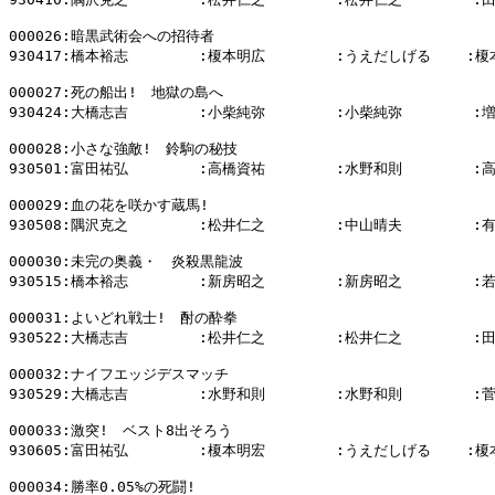
000026:暗黒武術会への招待者

930417:橋本裕志        :榎本明広        :うえだしげる    :榎
000027:死の船出!　地獄の島へ

930424:大橋志吉        :小柴純弥        :小柴純弥        :
000028:小さな強敵!　鈴駒の秘技

930501:富田祐弘        :高橋資祐        :水野和則        :
000029:血の花を咲かす蔵馬!

930508:隅沢克之        :松井仁之        :中山晴夫        :
000030:未完の奥義・　炎殺黒龍波

930515:橋本裕志        :新房昭之        :新房昭之        :
000031:よいどれ戦士!　酎の酔拳

930522:大橋志吉        :松井仁之        :松井仁之        :
000032:ナイフエッジデスマッチ

930529:大橋志吉        :水野和則        :水野和則        :
000033:激突!　ベスト8出そろう

930605:富田祐弘        :榎本明宏        :うえだしげる    :榎
000034:勝率0.05%の死闘!
