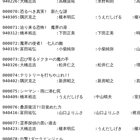
940226:大橋志吉        :高橋資祐        :水野和則        :
000070:恐るべき真実!　新たな謎

940305:隅沢克之        :榎本明広        :うえだしげる    :榎
000071:迫り来る恐怖!　魔界の扉

940312:橋本裕志        :下田正美        :下田正美        :
000072:魔界の使者!　七人の敵

940319:富田祐弘        :小柴純弥        :小柴純弥        :
000073:忍び寄るドクターの魔の手

940326:大橋志吉        :松井仁之        :松井仁之        :
000074:テリトリーを打ちやぶれ!!

940402:隅沢克之        :新房昭之        :新房昭之        :
000075:シーマン・雨に潜む罠

940409:橋本裕志        :うえだしげる    :中山晴夫        :室
000076:桑原復活?!目覚めた力

940416:富田祐弘        :山口よりふさ    :山口よりふさ    :梶谷
000077:霊界探偵の黒い過去

940423:大橋志吉        :榎本明広        :うえだしげき    :榎
000078:出撃!ダークエンジェル
