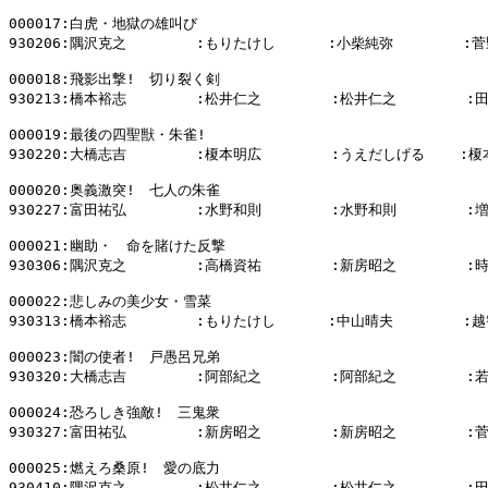
000017:白虎・地獄の雄叫び

930206:隅沢克之        :もりたけし      :小柴純弥        :菅
000018:飛影出撃!　切り裂く剣

930213:橋本裕志        :松井仁之        :松井仁之        :
000019:最後の四聖獣・朱雀!

930220:大橋志吉        :榎本明広        :うえだしげる    :榎
000020:奥義激突!　七人の朱雀

930227:富田祐弘        :水野和則        :水野和則        :
000021:幽助・　命を賭けた反撃　

930306:隅沢克之        :高橋資祐        :新房昭之        :
000022:悲しみの美少女・雪菜

930313:橋本裕志        :もりたけし      :中山晴夫        :越
000023:闇の使者!　戸愚呂兄弟

930320:大橋志吉        :阿部紀之        :阿部紀之        :
000024:恐ろしき強敵!　三鬼衆

930327:富田祐弘        :新房昭之        :新房昭之        :
000025:燃えろ桑原!　愛の底力

930410:隅沢克之        :松井仁之        :松井仁之        :