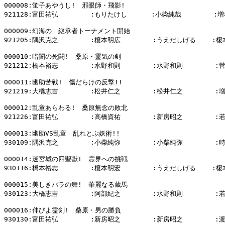
000008:蛍子あやうし!　邪眼師・飛影!

921128:富田祐弘        :もりたけし      :小柴純哉        :増
000009:幻海の　継承者トーナメント開始

921205:隅沢克之        :榎本明広        :うえだしげる    :榎
000010:暗闇の死闘!　桑原・霊気の剣

921212:橋本裕志        :水野和則        :水野和則        :
000011:幽助苦戦!　傷だらけの反撃!!

921219:大橋志吉        :松井仁之        :松井仁之        :
000012:乱童あらわる!　桑原無念の敗北

921226:富田祐弘        :高橋資祐        :新房昭之        :
000013:幽助VS乱童　乱れとぶ妖術!!

930109:隅沢克之        :小柴純弥        :小柴純弥        :
000014:迷宮城の四聖獣!　霊界への挑戦

930116:橋本裕志        :榎本明宏        :うえだしげる    :榎
000015:美しきバラの舞!　華麗なる蔵馬

930123:大橋志吉        :阿部紀之        :水野和則        :
000016:伸びよ霊剣!　桑原・男の勝負

930130:富田祐弘        :新房昭之        :新房昭之        :