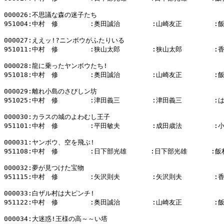
000026:不思議な森の迷子たち

951004:中村　修        :奥田誠治        :山崎友正        :
000027:ええッ!?ニンボウがふたりいる

951011:中村　修        :狭山太郎        :狭山太郎        :
000028:龍に乗ったヤンボウたち!

951018:中村　修        :奥田誠治        :山崎友正        :
000029:離れ小島のさびしン坊

951025:中村　修        :津田義三        :津田義三        
000030:カラスの城のよわむし王子

951101:中村　修        :平田敏夫        :成田歳法        :
000031:ヤンボウ、空を飛ぶ!

951108:中村　修        :日下部光雄      :日下部光雄      :飯
000032:夢が見つけた宝物

951115:中村　修        :矢沢則夫        :矢沢則夫        :
000033:白ザル村は大ピンチ!

951122:中村　修        :奥田誠治        :山崎友正        :
000034:大迷惑!王様の高～～い塔
