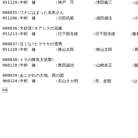
951129:中村　修        :神戸　守        :津田義三        
000035:ワナにはまった名医さん

951206:中村　修        :川田武範        :成田歳法        :
000036:大砂漠!オアシスの花嫁

951213:中村　修        :日下部光雄      :日下部光雄      :飯
000037:泣くな!ヒマラヤの雪男

951220:中村　修        :狭山太郎        :狭山太郎        :
000038:トラの隊長大逆襲!

960110:中村　修        :奥田誠治        :山崎友正        :
000039:あこがれの大地、西の国

