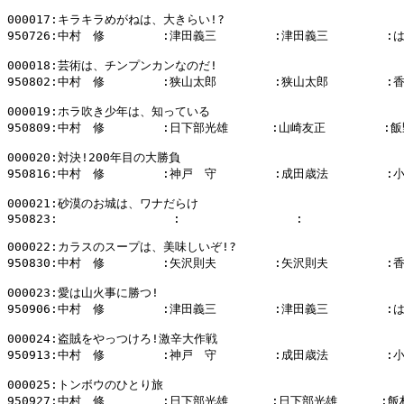
000017:キラキラめがねは、大きらい!?

950726:中村　修        :津田義三        :津田義三        
000018:芸術は、チンプンカンなのだ!

950802:中村　修        :狭山太郎        :狭山太郎        :
000019:ホラ吹き少年は、知っている

950809:中村　修        :日下部光雄      :山崎友正        :飯
000020:対決!200年目の大勝負

950816:中村　修        :神戸　守        :成田歳法        :
000021:砂漠のお城は、ワナだらけ

950823:                :                :              
000022:カラスのスープは、美味しいぞ!?

950830:中村　修        :矢沢則夫        :矢沢則夫        :
000023:愛は山火事に勝つ!

950906:中村　修        :津田義三        :津田義三        
000024:盗賊をやっつけろ!激辛大作戦

950913:中村　修        :神戸　守        :成田歳法        :
000025:トンボウのひとり旅

950927:中村　修        :日下部光雄      :日下部光雄      :飯