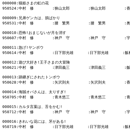
000008:猫姫さまの虹の花

950524:中村　修        :狭山太郎        :狭山太郎        :
000009:兄弟ゲンカは、損ばかり

950531:中村　修        :腰　繁男        :腰　繁男        :
000010:恐怖!おまじないが月を消す

950607:中村　修        :神戸　守        :神戸　守        :
000011:急げ!ヤンボウ

950614:中村　修        :日下部光雄      :日下部光雄      :飯
000012:遊び大好き!王子さまの大冒険

950621:中村　修        :津田義三        :津田義三        :
000013:跡継ぎにされたトンボウ

950628:中村　修        :矢沢則夫        :矢沢則夫        :
000014:海賊オバさんは、太りすぎ!

950705:中村　修        :青木悠三        :青木悠三        :
000015:カルタ言葉は、舌をかむ!

950712:中村　修        :神戸　守        :神戸　守        :
000016:きれいな花には、牙がある!

950719:中村　修        :日下部光雄      :日下部光雄      :飯