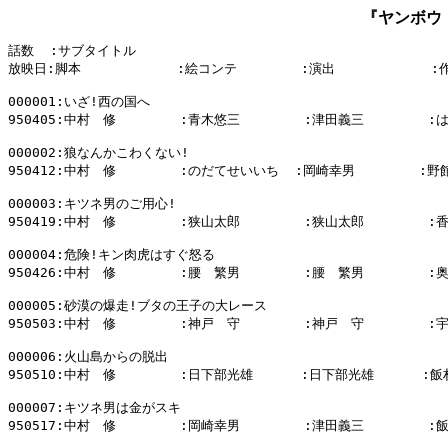
『ヤンボウ
話数  :サブタイトル

放映日:脚本            :絵コンテ        :演出            :
000001:いざ!西の国へ

950405:中村　修        :青木悠三        :津田義三        
000002:狼なんかこわくない!

950412:中村　修        :のだてせいいち  :岡崎幸男        :野
000003:キツネ男のご用心!

950419:中村　修        :狭山太郎        :狭山太郎        :
000004:危険!キン肉虎はすぐ怒る

950426:中村　修        :腰　繁男        :腰　繁男        :
000005:砂漠の爆走!ブタの王子の大レース

950503:中村　修        :神戸　守        :神戸　守        :
000006:火山島からの脱出

950510:中村　修        :日下部光雄      :日下部光雄      :飯
000007:キツネ男は金がスキ

950517:中村　修        :岡崎幸男        :津田義三        :