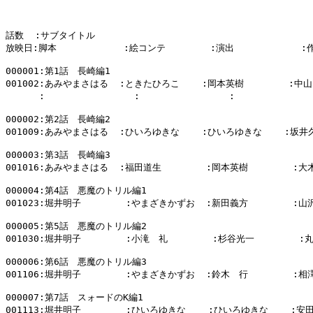
話数  :サブタイトル

放映日:脚本            :絵コンテ        :演出            :
000001:第1話　長崎編1

001002:あみやまさはる  :ときたひろこ    :岡本英樹        :中山
      :                :                :            
000002:第2話　長崎編2

001009:あみやまさはる  :ひいろゆきな    :ひいろゆきな    :坂井久
000003:第3話　長崎編3

001016:あみやまさはる  :福田道生        :岡本英樹        :大
000004:第4話　悪魔のトリル編1

001023:堀井明子        :やまざきかずお  :新田義方        :山
000005:第5話　悪魔のトリル編2

001030:堀井明子        :小滝　礼        :杉谷光一        :
000006:第6話　悪魔のトリル編3

001106:堀井明子        :やまざきかずお  :鈴木　行        :相
000007:第7話　スォードのK編1

001113:堀井明子        :ひいろゆきな    :ひいろゆきな    :安田