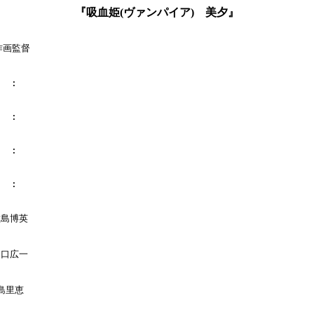
『吸血姫(ヴァンパイア) 美夕』
作画監督

  :

  :

  :

  :

敷島博英

田口広一

島里恵
