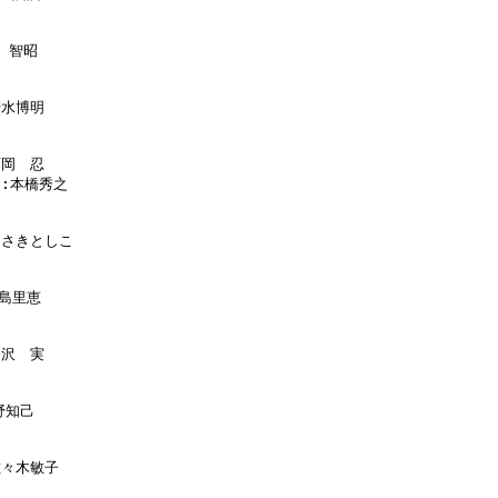
　智昭

清水博明

西岡　忍

  :本橋秀之

ささきとしこ

島里恵

山沢　実

野知己

佐々木敏子
