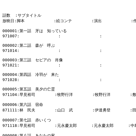
話数  :サブタイトル

放映日:脚本            :絵コンテ        :演出            :
000001:第一話　牙は　知っている

971007:                :                :              
000002:第二話　森が　呼ぶ

971014:                :                :              
000003:第三話　セピアの　肖像

971021:                :                :              
000004:第四話　冷羽が　来た

971028:                :                :              
000005:第五話　美夕の亡霊

971104:早見裕司        :牧野行洋        :牧野行洋        :
000006:第六話　宿命

871111:林　民夫        :山口　武        :伊達勇登        :
000007:第七話　赤いくつ

971118:早見裕司        :元永慶太郎      :元永慶太郎      :中
000008:第八話　あなたの家
