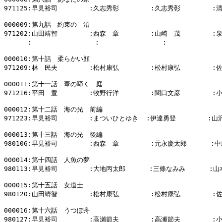
971125:早見裕司        :久志秀彰        :久志秀彰        :
000009:第九話　約束の　沼

971202:山田靖智        :西森　章        :山崎　茂        :
      :                :                :            
000010:第十話　柔らかい顔

971209:林　民夫        :松村康弘        :松村康弘        :
000011:第十一話　葦の啼く　庭

971216:平田　豊        :牧野行洋        :関口文彦        :
000012:第十二話　海の光　前編

971223:早見裕司        :まついひとゆき  :伊達勇登        :山
000013:第十三話　海の光　後編

980106:早見裕司        :西森　章        :元永慶太郎      :中
000014:第十四話　人魚の夢

980113:早見裕司        :大地丙太郎      :三條なみみ      :山
000015:第十五話　女道士

980120:山田靖智        :松村康弘        :松村康弘        :
000016:第十六話　うつぼ舟

980127:早見裕司        :高瀬節夫        :高瀬節夫        :