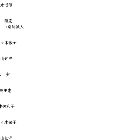
清水博明

泉　明宏

    :別所誠人

佐々木敏子

小山知洋

沢　実

島里恵

本佐和子

佐々木敏子

小山知洋
