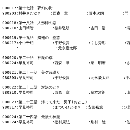
000017:第十七話　夢幻の街

980203:村井さだゆき    :西森　章        :藤本次朗        :門
000018:第十八話　人形師の恋

980210:山田靖智        :桜井弘明        :吉田　浩        :
000019:第十九話　鱗翅の　蠱惑

980217:小中千昭        :平野俊貴        :くし秀彰        :
      :                :元永慶太郎      :              
000020:第二十話　神魔の旗

980224:早見裕司        :西森　章        :泉　明宏        :
000021:第二十一話　美夕昔語り

980303:早見裕司        :平野俊貴        :元永慶太郎      :中
000022:第二十二話　対決のとき

980310:早見裕司        :西森　章        :藤本次朗        :
000023:第二十三話　帰って来た　男子(おとこ)

980317:早見裕司        :まついひとゆき  :安形裕篤        :水
000024:第二十四話　最後の神魔

980324:早見裕司        :松村康弘        :別村　陸        :