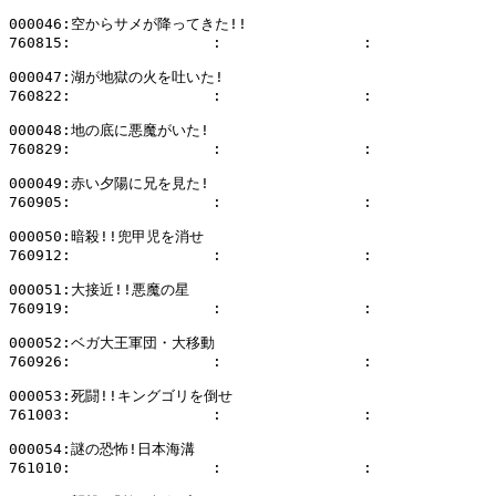
000046:空からサメが降ってきた!!

760815:                :                :              
000047:湖が地獄の火を吐いた!

760822:                :                :              
000048:地の底に悪魔がいた!

760829:                :                :              
000049:赤い夕陽に兄を見た!

760905:                :                :              
000050:暗殺!!兜甲児を消せ

760912:                :                :              
000051:大接近!!悪魔の星

760919:                :                :              
000052:ベガ大王軍団・大移動

760926:                :                :              
000053:死闘!!キングゴリを倒せ

761003:                :                :              
000054:謎の恐怖!日本海溝

761010:                :                :              