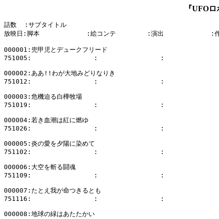
『UFO
話数  :サブタイトル

放映日:脚本            :絵コンテ        :演出            :
000001:兜甲児とデュークフリード

751005:                :                :              
000002:ああ!!わが大地みどりなりき

751012:                :                :              
000003:危機迫る白樺牧場

751019:                :                :              
000004:若き血潮は紅に燃ゆ

751026:                :                :              
000005:炎の愛を夕陽に染めて

751102:                :                :              
000006:大空を斬る闘魂

751109:                :                :              
000007:たとえ我が命つきるとも

751116:                :                :              
000008:地球の緑はあたたかい
