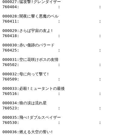
000027:猛攻撃!グレンダイザー

760404:                :                :              
000028:闇夜に響く悪魔のベル

760411:                :                :              
000029:さらば宇宙の友よ!

760418:                :                :              
000030:赤い傷跡のバラード

760425:                :                :              
000031:空に花咲けボスの友情

760502:                :                :              
000032:母に向って撃て!

760509:                :                :              
000033:必殺!ミュータントの最後

760516:                :                :              
000034:狼の涙は流れ星

760523:                :                :              
000035:飛べ!ダブルスペイザー

760530:                :                :              
000036:燃える大空の誓い!
