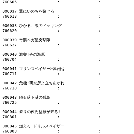
760606:                :                :              
000037:翼にいのちを賭けろ

760613:                :                :              
000038:ひかる、涙のドッキング

760620:                :                :              
000039:奇襲ベガ星突撃隊

760627:                :                :              
000040:激突!炎の海原

760704:                :                :              
000041:マリンスペイザー出動せよ!

760711:                :                :              
000042:危機!研究所よ立ちあがれ

760718:                :                :              
000043:隕石落下謎の孤島

760725:                :                :              
000044:祭りの夜円盤獣が来る!

760801:                :                :              
000045:燃えろ!ドリルスペイザー

760808:                :                :              