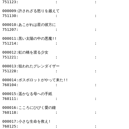
751123:                :                :              
000009:許されざる怒りを越えて

751130:                :                :              
000010:あこがれは星の彼方に

751207:                :                :              
000011:黒い太陽の中の悪魔!!

751214:                :                :              
000012:虹の橋を渡る少女

751221:                :                :              
000013:狙われたグレンダイザー

751228:                :                :              
000014:ボスボロットがやって来た!!

760104:                :                :              
000015:遥かなる母への手紙

760111:                :                :              
000016:こころにひびく愛の鐘

760118:                :                :              
000017:小さな生命を救え!

760125:                :                :              