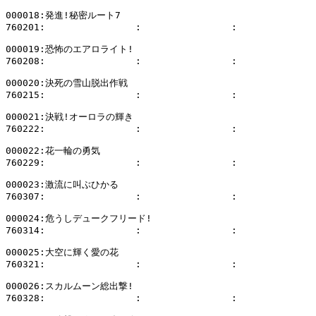
000018:発進!秘密ルート7

760201:                :                :              
000019:恐怖のエアロライト!

760208:                :                :              
000020:決死の雪山脱出作戦

760215:                :                :              
000021:決戦!オーロラの輝き

760222:                :                :              
000022:花一輪の勇気

760229:                :                :              
000023:激流に叫ぶひかる

760307:                :                :              
000024:危うしデュークフリード!

760314:                :                :              
000025:大空に輝く愛の花

760321:                :                :              
000026:スカルムーン総出撃!

760328:                :                :              