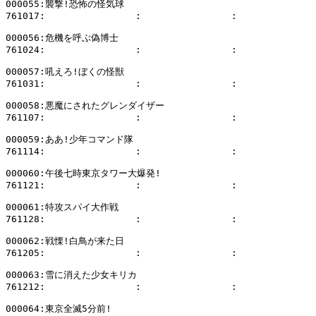
000055:襲撃!恐怖の怪気球

761017:                :                :              
000056:危機を呼ぶ偽博士

761024:                :                :              
000057:吼えろ!ぼくの怪獣

761031:                :                :              
000058:悪魔にされたグレンダイザー

761107:                :                :              
000059:ああ!少年コマンド隊

761114:                :                :              
000060:午後七時東京タワー大爆発!

761121:                :                :              
000061:特攻スパイ大作戦

761128:                :                :              
000062:戦慄!白鳥が来た日

761205:                :                :              
000063:雪に消えた少女キリカ

761212:                :                :              
000064:東京全滅5分前!
