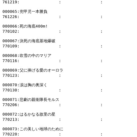
761219:                :                :              
000065:兜甲児一本勝負

761226:                :                :              
000066:死の海底400m!

770102:                :                :              
000067:決死の海底基地爆破

770109:                :                :              
000068:吹雪の中のマリア

770116:                :                :              
000069:父に捧げる愛のオーロラ

770123:                :                :              
000070:涙は胸の奥深く

770130:                :                :              
000071:悲劇の親衛隊長モルス

770206:                :                :              
000072:はるかなる故里の星

770213:                :                :              
000073:この美しい地球のために

770220:                :                :              