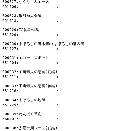
000027:なぐりこみエース

651106:                :                :              
000028:銀河系大会議

651113:                :                :              
000029:72番星作戦

651120:                :                :              
000030:まぼろしの潜水艦orまぼろしの潜入者

651127:                :                :              
000031:エコー・ロボット

651204:                :                :              
000032:宇宙最大の悪魔(前編)

651211:                :                :              
000033:宇宙最大の悪魔(後編)

651218:                :                :              
000034:まぼろしの地球

651225:                :                :              
000035:わんぱく革命

660101:                :                :              
000036:太陽一周レース(前編)
