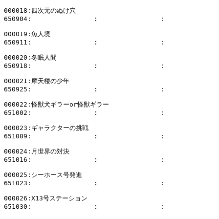
000018:四次元のぬけ穴

650904:                :                :              
000019:魚人境

650911:                :                :              
000020:冬眠人間

650918:                :                :              
000021:摩天楼の少年

650925:                :                :              
000022:怪獣犬ギラーor怪獣ギラー

651002:                :                :              
000023:ギャラクターの挑戦

651009:                :                :              
000024:月世界の対決

651016:                :                :              
000025:シーホース号発進

651023:                :                :              
000026:X13号ステーション

651030:                :                :              