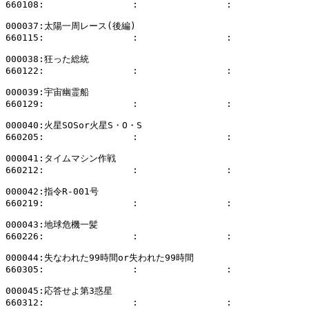
660108:                :                :              
000037:太陽一周レース(後編)

660115:                :                :              
000038:狂った総統

660122:                :                :              
000039:宇宙幽霊船

660129:                :                :              
000040:火星SOSor火星S・O・S

660205:                :                :              
000041:タイムマシン作戦

660212:                :                :              
000042:指令R-001号

660219:                :                :              
000043:地球危機一髪

660226:                :                :              
000044:失なわれた99時間or失われた99時間

660305:                :                :              
000045:応答せよ第3惑星

660312:                :                :              