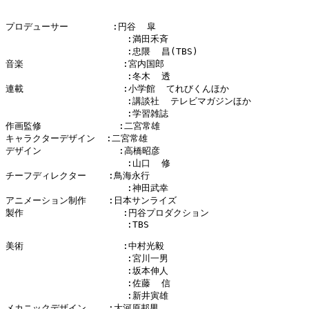
プロデューサー        :円谷  皐

                      :満田禾斉

                      :忠隈  昌(TBS)

音楽                  :宮内国郎

                      :冬木  透

連載                  :小学館  てれびくんほか

                      :講談社  テレビマガジンほか

                      :学習雑誌

作画監修              :二宮常雄

キャラクターデザイン  :二宮常雄

デザイン              :高橋昭彦

                      :山口  修

チーフディレクター    :鳥海永行

                      :神田武幸

アニメーション制作    :日本サンライズ

製作                  :円谷プロダクション

                      :TBS

美術                  :中村光毅

                      :宮川一男

                      :坂本伸人

                      :佐藤  信

                      :新井寅雄

メカニックデザイン    :大河原邦男
