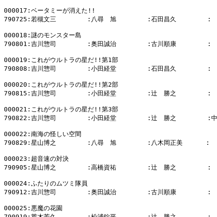
000017:ベータミーが消えた!!

790725:若槻文三        :八尋　旭        :石田昌久        :

000018:謎のモンスター島

790801:吉川惣司        :奥田誠治        :古川順康        :

000019:これがウルトラの星だ!!第1部

790808:吉川惣司        :小田経堂        :石田昌久        :

000020:これがウルトラの星だ!!第2部

790815:吉川惣司        :小田経堂        :辻　勝之        :

000021:これがウルトラの星だ!!第3部

790822:吉川惣司        :小田経堂        :辻　勝之        :
000022:南海の怪しい空間

790829:星山博之        :八尋　旭        :八木岡正美      :

000023:超音速の対決

790905:星山博之        :高橋資祐        :辻　勝之        :

000024:ふたりのムツミ隊員

790912:吉川惣司        :奥田誠治        :古川順康        :

000025:悪魔の花園

790919:荒木芳久        :松浦錠平        :辻　勝之        :
