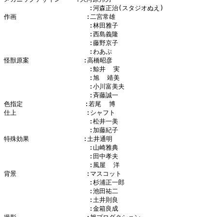
                      :河森正治(スタジオぬえ)

作画                  :二宮常雄

                      :林田雅子

                      :西島義隆

                      :藤野京子

                      :わあぷ

怪獣原案              :高橋昭彦

                      :鯨井  実

                      :旭  靖美

                      :小川富美夫

                      :斉藤誠一

色指定                :若尾  博

仕上                  :シャフト

                      :松井一美

                      :加藤紀子

特殊効果              :土井通明

                      :山崎雅典

                      :田中孝夫

                      :風屋  洋

背景                  :マスコット

                      :杉浦正一郎

                      :池田祐二

                      :土井則良

                      :金箱良成
