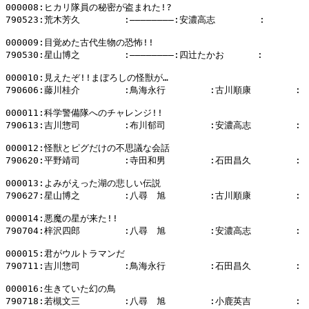
000008:ヒカリ隊員の秘密が盗まれた!?

790523:荒木芳久        :――――――――:安濃高志        :

000009:目覚めた古代生物の恐怖!!

790530:星山博之        :――――――――:四辻たかお      :

000010:見えたぞ!!まぼろしの怪獣が…

790606:藤川桂介        :鳥海永行        :古川順康        :

000011:科学警備隊へのチャレンジ!!

790613:吉川惣司        :布川郁司        :安濃高志        :

000012:怪獣とピグだけの不思議な会話

790620:平野靖司        :寺田和男        :石田昌久        :

000013:よみがえった湖の悲しい伝説

790627:星山博之        :八尋　旭        :古川順康        :

000014:悪魔の星が来た!!

790704:梓沢四郎        :八尋　旭        :安濃高志        :

000015:君がウルトラマンだ

790711:吉川惣司        :鳥海永行        :石田昌久        :

000016:生きていた幻の鳥

790718:若槻文三        :八尋　旭        :小鹿英吉        :
