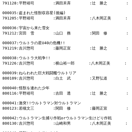
791128:平野靖司        :満田禾斉        :辻　勝之        :

000035:盗まれた怪獣収容星(後編)

791205:平野靖司        :満田禾斉        :八木岡正美      :

000036:宇宙から来た雪女

791212:宮田　雪        :山口　務        :関田　修        :

000037:ウルトラの星U40の危機!!

791219:吉川惣司        :藤岡正宣        :辻　勝之        :

000038:ウルトラ大戦争!!

791226:吉川惣司        :横山裕一郎      :八木岡正美      :

000039:ねらわれた巨大戦闘艦ウルトリア

800109:吉川惣司        :白土　武        :又野弘道        :

000040:怪獣を連れた少年

800116:平野靖司        :吉田　透        :辻　勝之        :

000041:激突!!ウルトラマン対ウルトラマン

800123:若槻文三        :関田　修        :藤岡正宣        :

000042:ウルトラマン生捕り作戦orウルトラマン生けどり作戦

800130:吉川惣司        :山崎和男        :八木岡正美      :
