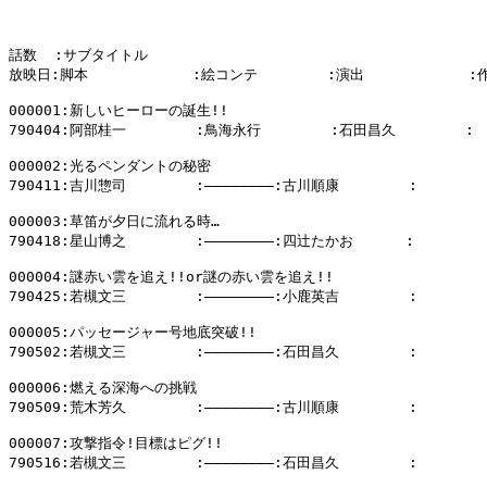
話数  :サブタイトル

放映日:脚本            :絵コンテ        :演出            :
000001:新しいヒーローの誕生!!　

790404:阿部桂一        :鳥海永行        :石田昌久        :

000002:光るペンダントの秘密

790411:吉川惣司        :――――――――:古川順康        :

000003:草笛が夕日に流れる時…

790418:星山博之        :――――――――:四辻たかお      :

000004:謎赤い雲を追え!!or謎の赤い雲を追え!!

790425:若槻文三        :――――――――:小鹿英吉        :

000005:パッセージャー号地底突破!!

790502:若槻文三        :――――――――:石田昌久        :

000006:燃える深海への挑戦

790509:荒木芳久        :――――――――:古川順康        :

000007:攻撃指令!目標はピグ!!

790516:若槻文三        :――――――――:石田昌久        :
