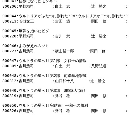
000043:怪獣になったモンキ!?

800206:平野靖司        :白土　武        :辻　勝之        :

000044:ウルトリアがふたつに割れた!?orウルトリアが二つに割れた!?

800213:若槻文三        :吉田　透        :関田　修        :

000045:爆弾を抱いたピグ

800220:平野靖司        :古川　武        :辻　勝之        :

000046:よみがえれムツミ

800227:吉川惣司        :横山裕一郎      :関田　修        :

000047:ウルトラの星へ!!第1部　女戦士の情報

800305:吉川惣司        :白土　武        :又野弘道        :

000048:ウルトラの星へ!!第2部　前線基地撃滅

800312:吉川惣司        :山口和十八      :辻　勝之        :

000049:ウルトラの星へ!!第3部　U艦隊大激戦

800319:吉川惣司        :斧谷　稔        :関田　修        :

000050:ウルトラの星へ!!完結編　平和への勝利

800326:吉川惣司        :斧谷　稔        :関田　修        :
