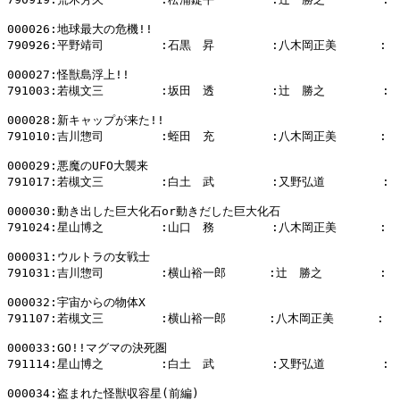
000026:地球最大の危機!!

790926:平野靖司        :石黒　昇        :八木岡正美      :

000027:怪獣島浮上!!

791003:若槻文三        :坂田　透        :辻　勝之        :

000028:新キャップが来た!!

791010:吉川惣司        :蛭田　充        :八木岡正美      :

000029:悪魔のUFO大襲来

791017:若槻文三        :白土　武        :又野弘道        :

000030:動き出した巨大化石or動きだした巨大化石

791024:星山博之        :山口　務        :八木岡正美      :

000031:ウルトラの女戦士

791031:吉川惣司        :横山裕一郎      :辻　勝之        :

000032:宇宙からの物体X

791107:若槻文三        :横山裕一郎      :八木岡正美      :

000033:GO!!マグマの決死圏

791114:星山博之        :白土　武        :又野弘道        :

000034:盗まれた怪獣収容星(前編)
