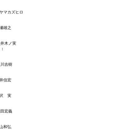
オヤマカズヒロ

瀬雄之

桜井木ノ実

:

山川吉樹

井信宏

沢　実

飯田宏義

山和弘
