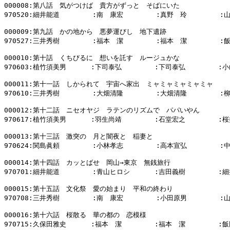
000008:第八話　気がつけば　貴方がずっと　そばにいた

970520:細井能道        :南　康宏        :真野　玲        :
000009:第九話　かの地から　悪夢運びし　地下遺跡

970527:三井秀樹        :福本　潔        :福本　潔        :
000010:第十話　くちびるに　想いを託す　ルージュかな

970603:植竹須美男      :下司泰弘        :下司泰弘        :小
000011:第十一話　しかられて　宇宙へ家出　ミャミャミャミャミャ

970610:三井秀樹        :大畑清隆        :大畑清隆        :
000012:第十二話　ニセオヤジ　ラテンのリズムで　パパいやん

970617:植竹須美男      :羽生尚靖        :石堂宏之        :
000013:第十三話　激突の　月と闇夜と　稲妻と

970624:関島眞頼        :小林孝志        :高本宣弘        :
000014:第十四話　カッとばせ　岡山→東京　無銭旅行

970701:細井能道        :青山ヒロシ      :吉田義樹        :細
000015:第十五話　文化祭　愛の始まり　平和の終わり

970708:三井秀樹        :南　康宏        :小田原男        :
000016:第十六話　桜散る　華の都の　恋模様

970715:久保田雅史      :福本　潔        :福本　潔        :飯