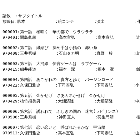
話数  :サブタイトル

放映日:脚本            :絵コンテ        :演出            :
000001:第一話　桜咲く　華の都で　ウラウララ

970401:関島眞頼        :高本宣弘        :高本宣弘        :
000002:第二話　縁結び　決め手は小指の　赤い糸

970408:三井秀樹        :石山タカ明      :真野　玲        :山
000003:第三話　大混線　伝言ゲームは　ラブゲーム

970415:細井能道        :福本　潔        :福本　潔        :
000004:第四話　あこがれの　貴方と歩く　バージンロード

970422:久保田雅史      :下司泰弘        :下司泰弘        :小
000005:第五話　金かせげ　さあカネかせげ　金かせげ

970429:植竹須美男      :大畑清隆        :大畑清隆        :中
000006:第六話　誘われて　ふしぎの国の　迷宮(ラビリンス)

970506:三井秀樹        :神田直人        :羽生尚靖        :
000007:第七話　恋い恋いと　呼ばれたるかな　宇宙船

970513:久保田雅史      :高本宣弘        :下司泰弘        :