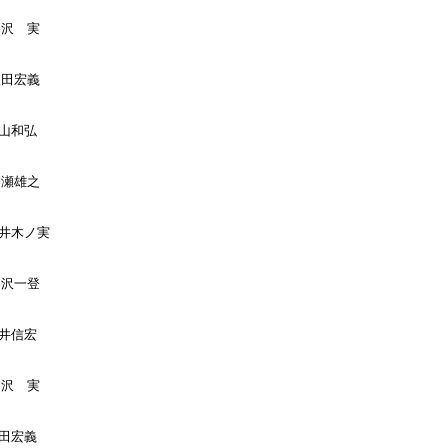
山沢　実

飯田宏義

山和弘

柳瀬雄之

桜井木ノ実

中沢一登

井信宏

山沢　実

田宏義
