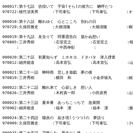
000017:第十七話　彷徨いて　宇宙(そら)の彼方に　魎呼たつ

970722:植竹須美男      :下司泰弘        :下司泰弘        :
000018:第十八話　離れゆく　心とこころ　別れの日

970729:久保田雅史      :大畑清隆        :大畑清隆        :柳
000019:第十九話　友去りて　阿重霞告白　届かぬ想い

970805:三井秀樹        :石堂宏之        :石堂宏之        :
      :                :中西伸彰        :                
000020:第二十話　初夏知らず　ミホキヨ、ドタバタ　潜入捜査

970812:細井能道        :高本宣弘        :高本宣弘        :
000021:第二十一話　蝉時雨　悲しき遊戯　夢の後

970819:三井秀樹        :横田　和        :小金井猿丸      :細
000022:第二十二話　離れ来て　心寂しき　想い人

970826:三井秀樹        :木村真一郎      :小田原男        :山
000023:第二十三話　夏本番　あっちこっちで　急展開

970902:細井能道        :福本　潔        :福本　潔        :
000024:第二十四話　陽炎の　如き現(うつつ)の　夢語り

970909:久保田雅史      :下司泰弘        :下司泰弘        :小
000025:第二十五話　花散らむ　君去りし後　・・・・・
