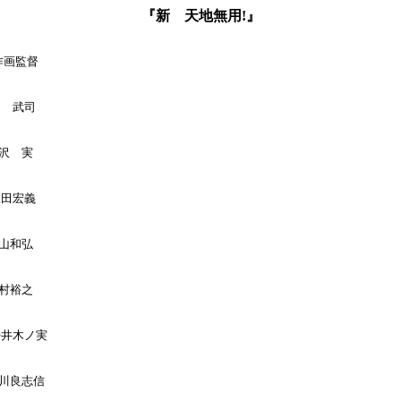
『新 天地無用!』
作画監督

辻　武司

沢　実

飯田宏義

山和弘

村裕之

桜井木ノ実

山川良志信
