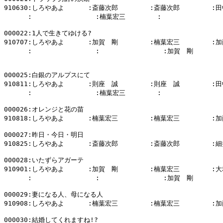
910630:しろやあよ      :斎藤次郎        :斎藤次郎        :田
      :                :楠葉宏三        :                
000022:1人で生きてゆける?

910707:しろやあよ      :加賀　剛        :楠葉宏三        :加
      :                :                :加賀　剛        
000025:白銀のアルプスにて

910811:しろやあよ      :則座　誠        :則座　誠        :田
      :                :楠葉宏三        :                
000026:オレンジと花の苗

910818:しろやあよ      :楠葉宏三        :楠葉宏三        :加
000027:昨日・今日・明日

910825:しろやあよ      :斎藤次郎        :斎藤次郎        :細
000028:いたずらアガーテ

910901:しろやあよ      :加賀　剛        :楠葉宏三        :大
      :                :                :加賀　剛        
000029:妻になる人、母になる人

910908:しろやあよ      :楠葉宏三        :楠葉宏三        :加
000030:結婚してくれますね!?
