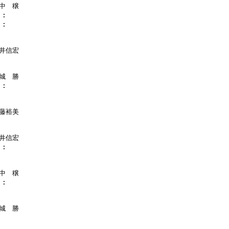
中　穣

:

:

井信宏

城　勝

:

藤裕美

井信宏

:

中　穣

:

城　勝
