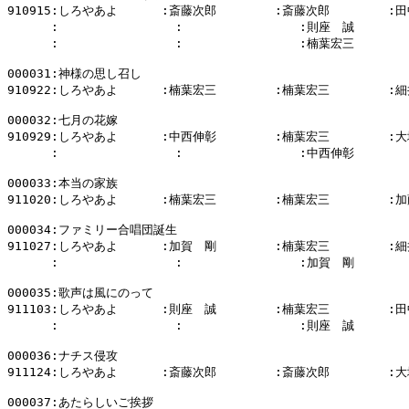
910915:しろやあよ      :斎藤次郎        :斎藤次郎        :田
      :                :                :則座　誠        
      :                :                :楠葉宏三        
000031:神様の思し召し

910922:しろやあよ      :楠葉宏三        :楠葉宏三        :細
000032:七月の花嫁

910929:しろやあよ      :中西伸彰        :楠葉宏三        :大
      :                :                :中西伸彰        
000033:本当の家族

911020:しろやあよ      :楠葉宏三        :楠葉宏三        :加
000034:ファミリー合唱団誕生

911027:しろやあよ      :加賀　剛        :楠葉宏三        :細
      :                :                :加賀　剛        
000035:歌声は風にのって

911103:しろやあよ      :則座　誠        :楠葉宏三        :田
      :                :                :則座　誠        
000036:ナチス侵攻

911124:しろやあよ      :斎藤次郎        :斎藤次郎        :大
000037:あたらしいご挨拶
