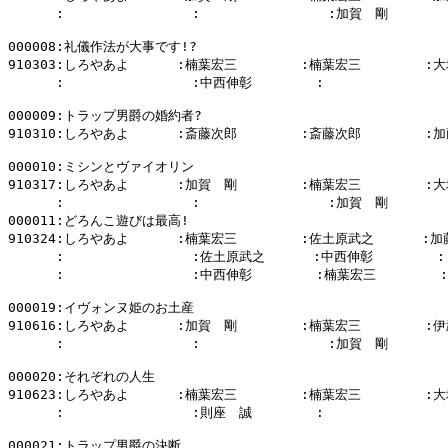
      :                :                :加賀　剛        
000008:礼儀作法が大事です!?

910303:しろやあよ      :楠葉宏三        :楠葉宏三        :大
      :                :中西伸彰        :                
000009:トラップ男爵の婚約者?

910310:しろやあよ      :斎藤次郎        :斎藤次郎        :加
000010:ミシンとヴァイオリン

910317:しろやあよ      :加賀　剛        :楠葉宏三        :大
      :                :                :加賀　剛        
000011:どろんこ遊びは最高!

910324:しろやあよ      :楠葉宏三        :佐土原武之      :加
      :                :佐土原武之      :中西伸彰        :

      :                :中西伸彰        :楠葉宏三        :

000019:イヴォンヌ姫のお土産

910616:しろやあよ      :加賀　剛        :楠葉宏三        :伊
      :                :                :加賀　剛      
000020:それぞれの人生

910623:しろやあよ      :楠葉宏三        :楠葉宏三        :大
      :                :則座　誠        :                
000021:トラップ男爵の決断
