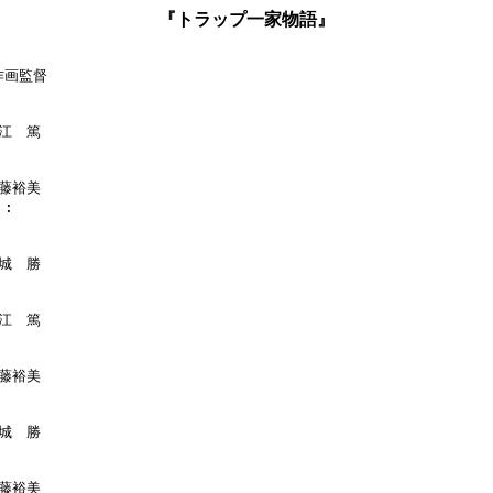
『トラップ一家物語』
作画監督

江　篤

藤裕美

:

城　勝

江　篤

藤裕美

城　勝

藤裕美
