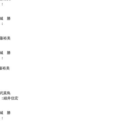
:

城　勝

:

藤裕美

城　勝

:

藤裕美

武菜鳥

  :細井信宏

城　勝

:
