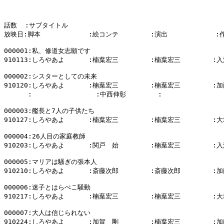
話数  :サブタイトル

放映日:脚本            :絵コンテ        :演出            :
000001:私、修道女志願です

910113:しろやあよ      :楠葉宏三        :楠葉宏三        :入
000002:シスターとしての未来

910120:しろやあよ      :楠葉宏三        :楠葉宏三        :加
      :                :中西伸彰        :                
000003:艦長と7人の子供たち

910127:しろやあよ      :楠葉宏三        :楠葉宏三        :大
000004:26人目の家庭教師

910203:しろやあよ      :関戸　始        :楠葉宏三        :入
000005:マリアは騒ぎの張本人

910210:しろやあよ      :斎藤次郎        :斎藤次郎        :加
000006:迷子とはらぺこ騒動

910217:しろやあよ      :楠葉宏三        :楠葉宏三        :大
000007:大人は信じられない

910224:しろやあよ      :加賀　剛        :楠葉宏三        :加