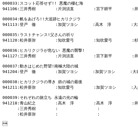
000033:スコット応答せず!! 悪魔の棲む海

941106:三井秀樹        :片渕須直        :宮下耕平        :
000034:帆をあげろ!!大追跡ヒカリクジラ

941113:登戸　徹        :加賀ツヨシ      :高木　淳        :大
000035:ラストチャンス!父さんの祈り

941120:松井亜弥        :知吹愛弓        :知吹愛弓        :
000036:ヒカリクジラが危ない 悪魔の襲撃!

941127:三井秀樹        :片渕須直        :宮下新平        :
000037:動きはじめた野望!南極大陸の城

941204:登戸　徹        :加賀ツヨシ      :加賀ツヨシ      :大
000038:ヒカリクジラの導き 鉄の城の最後

941211:松井亜弥        :知吹愛弓        :加賀ツヨシ      :
000039:それぞれの旅立ち 永遠の光の輪

941218:青山紀之        :高木　淳        :高木　淳        :
      :三井秀樹        :                :                
