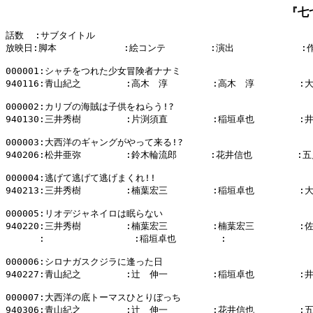
『七
話数  :サブタイトル

放映日:脚本            :絵コンテ        :演出            :
000001:シャチをつれた少女冒険者ナナミ

940116:青山紀之        :高木　淳        :高木　淳        :
000002:カリブの海賊は子供をねらう!?

940130:三井秀樹        :片渕須直        :稲垣卓也        :
000003:大西洋のギャングがやって来る!?

940206:松井亜弥        :鈴木輪流郎      :花井信也        :
000004:逃げて逃げて逃げまくれ!!

940213:三井秀樹        :楠葉宏三        :稲垣卓也        :
000005:リオデジャネイロは眠らない

940220:三井秀樹        :楠葉宏三        :楠葉宏三        :
      :                :稲垣卓也        :                
000006:シロナガスクジラに逢った日

940227:青山紀之        :辻　伸一        :稲垣卓也        :
000007:大西洋の底トーマスひとりぼっち

940306:青山紀之        :辻　伸一        :花井信也        :