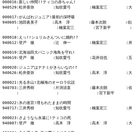
000016:新しい仲間!!ティコの赤ちゃん!

940529:松井亜弥        :知吹愛弓        :楠葉宏三        :
000017:がんばれジュニア!最初の深呼吸

940605:池田眞美子      :高木　淳        :藤本次朗        :佐
      :                :楠葉宏三        :宮下新平        :

000018:えっ!!シェリルさんついに婚約!?

940612:登戸　徹        :辻　伸一        :楠葉宏三        :
000019:北海油田大パニック海鳥を守れ!

940619:登戸　徹        :知吹愛弓        :花井信也        :
000020:ジュニアはナナミがきらいなの!?

940626:松井亜弥        :知吹愛弓        :高木　淳        :
000021:光る氷山!北極海のオーロラ伝説

940703:三井秀樹        :片渕須直        :藤本次朗        :
      :                :                :宮下新平        
000022:氷の迷宮!埋もれたままの時間

940717:三井秀樹        :知吹愛弓        :楠葉宏三        :
000023:さようなら永遠に!ティコの死

940807:登戸　徹        :高木　淳        :高木　淳        :