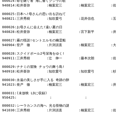
000024:命を継ぐ者 海に響くクジラの歌

940814:松井亜弥        :楠葉宏三        :楠葉宏三        :
000025:日本へ!母さんの思い出を訪ねて

940821:三井秀樹        :知吹愛弓        :花井信也        :
000026:お母さんに会えた!遠い夏の日

940828:松井亜弥        :楠葉宏三        :宮下新平        :
000027:霧の怪談!セントエルモの幽霊船

940904:登戸　徹        :片渕須直        :楠葉宏三        :
000028:スクイドボール2号深海をゆく!

940911:三井秀樹        :辻　伸一        :藤本次朗        :
000029:ナナミの冒険 チョウの舞う島!

940918:松井亜弥        :知吹愛弓        :知吹愛弓        :
000030:永遠の美しさが手に入る 奇跡の卵

941023:発戸　徹        :楠葉宏三        :楠葉宏三        :
000031:(未放映 LDに収録)

950425:                :                :              
000032:シーラカンスの海へ 光る怪物の謎

941030:三井秀樹        :片渕須直        :楠葉宏三        :