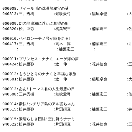
000008:ザイール川の沈没船秘宝の謎

940313:三井秀樹        :知吹愛弓        :稲垣卓也        :
000009:幻の地底湖に浮かぶ希望の船

940320:松井亜弥        :楠葉宏三        :楠葉宏三        :
000010:ペペロンーチノ号が陸を走る!

940417:三井秀樹        :高木　淳        :楠葉宏三        :
      :                :楠葉宏三        :                
000011:プリンセス・ナナミ エーゲ海の夢

940424:松井亜弥        :辻　伸一        :花井信也        :
000012:もうひとりのナナミと幸福な家族

940501:松井亜弥        :辻　伸一        :稲垣卓也        :
000013:ああ!トーマス君の人生最悪の日

940508:三井秀樹        :知吹愛弓        :楠葉宏三        :
000014:豪快!シチリア島のアル婆ちゃん

940515:松井亜弥        :片渕須直        :楠葉宏三        :
000015:素晴らしき団結!空に舞うナナミ

940522:松井亜弥        :片渕須直        :花井信也        :