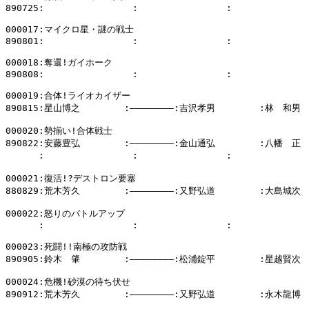
890725:                :                :              
000017:マイクロ星・謎の戦士

890801:                :                :              
000018:奪還!ガイホーク

890808:                :                :              
000019:合体!ライオカイザー

890815:星山博之        :――――――――:吉沢孝男        :林　和男

000020:勢揃い!合体戦士

890822:安藤豊弘        :――――――――:金山通弘        :八幡　正

      :                :                :            
000021:復活!?デストロン要塞

880829:荒木芳久        :――――――――:又野弘道        :大島城次

000022:怒りのバトルアップ

      :                :                :              
000023:死闘!!南極の攻防戦

890905:鈴木　肇        :――――――――:松浦錠平        :星越賢次

000024:危機!砂漠の待ち伏せ

890912:荒木芳久        :――――――――:又野弘道        :永木龍博
