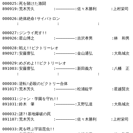
000025:死を賭けた激闘

890919:荒木芳久        :――――――――:佐々木勝利      :上村栄司

000026:絶体絶命!サイバトロン

      :                :                :              
000027:ジンライ死す!!

890926:星山博之        :――――――――:吉沢孝男        :林　和男

000028:戦え!!ビクトリーレオ

890927:安藤豊弘        :――――――――:金山通弘        :大島城次

000029:めざめよ!!ビクトリーレオ

891003:安藤豊弘        :――――――――:新田義方        :八幡　正

      :                :                :            
000030:逆転!必殺のビクトリー合体

891017:荒木芳久        :――――――――:松浦錠平        :星越賢次

000031:ジャン・学園を守れ!!

891031:鈴木　肇        :――――――――:又野弘道        :大島城次

000032:謎?!基地爆破の罠

891107:荒木芳久        :――――――――:佐々木勝利      :上村栄司

000033:死を呼ぶ宇宙昆虫!!
