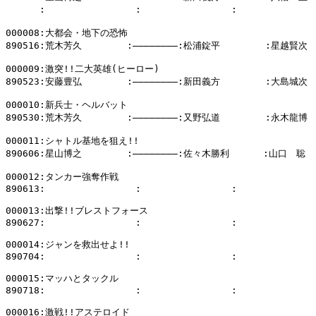
      :                :                :            
000008:大都会・地下の恐怖

890516:荒木芳久        :――――――――:松浦錠平        :星越賢次

000009:激突!!二大英雄(ヒーロー)

890523:安藤豊弘        :――――――――:新田義方        :大島城次

000010:新兵士・ヘルバット

890530:荒木芳久        :――――――――:又野弘道        :永木龍博

000011:シャトル基地を狙え!!

890606:星山博之        :――――――――:佐々木勝利      :山口　聡

000012:タンカー強奪作戦

890613:                :                :              
000013:出撃!!ブレストフォース

890627:                :                :              
000014:ジャンを救出せよ!!

890704:                :                :              
000015:マッハとタックル

890718:                :                :              
000016:激戦!!アステロイド
