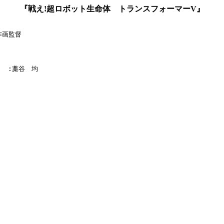
『戦え!超ロボット生命体 トランスフォーマーV』
作画監督

    :藁谷　均
