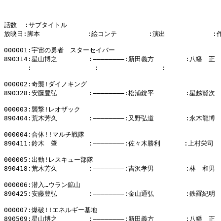
話数  :サブタイトル

放映日:脚本            :絵コンテ        :演出            :
000001:宇宙の勇者　スターセイバー

890314:星山博之        :――――――――:新田義方        :八幡　正

      :                :                :            
000002:奇襲!ダイノキング

890328:安藤豊弘        :――――――――:松浦錠平        :星越賢次

000003:襲撃!レオザック

890404:荒木芳久        :――――――――:又野弘道        :永木龍博

000004:合体!!マルチ戦隊

890411:鈴木　肇        :――――――――:佐々木勝利      :上村栄司

000005:出動!レスキュー部隊

890418:荒木芳久        :――――――――:吉沢孝男        :林　和男

000006:潜入…ウラン鉱山

890425:安藤豊弘        :――――――――:金山通弘        :鉄羅紀明

000007:爆破!!エネルギー基地

890509:星山博之        :――――――――:新田義方        :八幡　正
