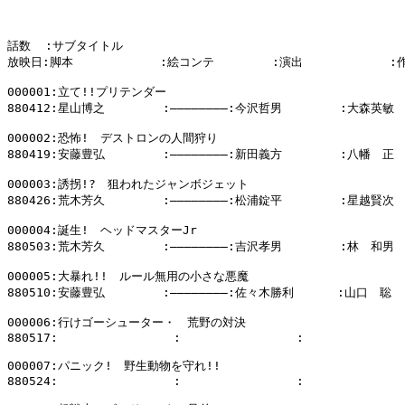
話数  :サブタイトル

放映日:脚本            :絵コンテ        :演出            :
000001:立て!!プリテンダー　

880412:星山博之        :――――――――:今沢哲男        :大森英敏

000002:恐怖!　デストロンの人間狩り

880419:安藤豊弘        :――――――――:新田義方        :八幡　正

000003:誘拐!?　狙われたジャンボジェット

880426:荒木芳久        :――――――――:松浦錠平        :星越賢次

000004:誕生!　ヘッドマスターJr

880503:荒木芳久        :――――――――:吉沢孝男        :林　和男

000005:大暴れ!!　ルール無用の小さな悪魔

880510:安藤豊弘        :――――――――:佐々木勝利      :山口　聡

000006:行けゴーシューター・　荒野の対決

880517:                :                :              
000007:パニック!　野生動物を守れ!!

880524:                :                :              