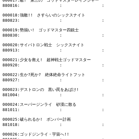
000017:敵?　第三の　ゴッドマスターレインジャー

880816:                :                :              
000018:強敵!!　さすらいのシックスナイト

880823:                :                :              
000019:勢揃い!　ゴッドマスター四銃士

880830:                :                :              
000020:サイバトロン戦士　シックスナイト

880913:                :                :              
000021:少女を救え!　超神戦士ゴッドマスター

880920:                :                :              
000022:生か?死か?　絶体絶命ライトフット

880927:                :                :              
000023:デストロンの　黒い罠をあばけ!

881004:                :                :              
000024:スーパージンライ　砂漠に散る

881011:                :                :              
000025:破られるか!　ボンバー計画

881018:                :                :              
000026:ゴッドジンライ・宇宙へ!!
