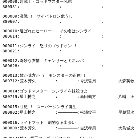
000008:超戦士・ゴッドマスター兄弟

880531:                :                :              
000009:激戦!!　サイバトロン危うし

880607:                :                :              
000010:選ばれたヒーロー・　その名はジンライ

880614:                :                :              
000011:ジンライ　怒りのゴッドオン!!

880621:                :                :              
000012:奇妙な友情　キャンサーとミネルバ

880628:                :                :              
000013:敵か味方か!?　モンスターの正体!!

880712:荒木芳久        :――――――――:今沢哲男        :大森英敏

000014:ゴッドマスター　ジンライを抹殺せよ

880719:星山博之        :――――――――:新田義方        :八幡　正

000015:壮絶!!　スーパージンライ誕生

880802:星山博之        :――――――――:松浦錠平        :星越賢次

000016:ライトフット　劇的なる出会い

880809:荒木芳久        :――――――――:吉沢孝男        :大島城次
