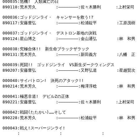
000035:危機!　人類滅亡の日

890110:荒木芳久        :――――――――:佐々木勝利      :上村栄司

000036:ゴッドジンライ・　キャンサーを救う!?

890117:安藤豊弘        :――――――――:松浦錠平        :工原茂樹

000037:ゴッドジンライ・　デストロン基地の決戦

890124:星山博之        :――――――――:金山通弘        :林　和男

000038:究極合体!!　新生命ブラックザラック

890131:荒木芳久        :――――――――:新田義方        :八幡　正

000039:死闘!!　ゴッドジンライ　VS新生ダークウィングス

890207:安藤豊弘        :――――――――:又野弘道        :星越賢次

000040:サイバトロン!　決死のアタック!!

890214:荒木芳久        :――――――――:梅澤淳稔        :林　和男

000041:極悪非道!　デビルZの正体

890221:安藤豊弘        :――――――――:佐々木勝利      :上村栄司

000042:戦闘(たたかい)……そして

890228:荒木芳久        :――――――――:松浦錠平        :林　和男

000043:戦え!スーパージンライ!

      :                :                :              