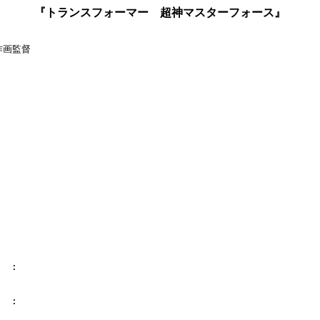
『トランスフォーマー 超神マスターフォース』
作画監督

  :

  :
