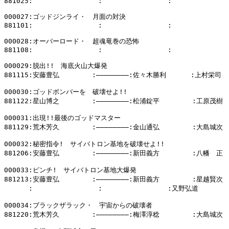
881025:                :                :              
000027:ゴッドジンライ・　月面の対決

881101:                :                :              
000028:オーバーロード・　超魂竜巻の恐怖

881108:                :                :              
000029:脱出!!　海底火山大爆発

881115:安藤豊弘        :――――――――:佐々木勝利      :上村栄司

000030:ゴッドボンバーを　破壊せよ!!

881122:星山博之        :――――――――:松浦錠平        :工原茂樹

000031:出現!!最後のゴッドマスター

881129:荒木芳久        :――――――――:金山通弘        :大島城次

000032:秘密指令!　サイバトロン基地を破壊せよ!!

881206:安藤豊弘        :――――――――:新田義方        :八幡　正

000033:ピンチ!　サイバトロン基地大爆発

881213:安藤豊弘        :――――――――:新田義方        :星越賢次

      :                :                :又野弘道        
000034:ブラックザラック・　宇宙からの破壊者

881220:荒木芳久        :――――――――:梅澤淳稔        :大島城次
