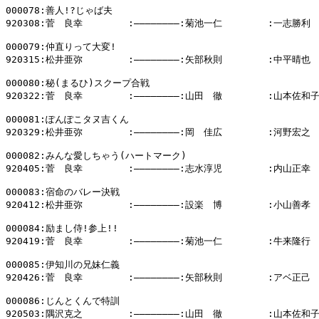
000078:善人!?じゃば夫

920308:菅　良幸        :――――――――:菊池一仁        :一志勝利

000079:仲直りって大変!

920315:松井亜弥        :――――――――:矢部秋則        :中平晴也

000080:秘(まるひ)スクープ合戦

920322:菅　良幸        :――――――――:山田　徹        :山本佐和子
000081:ぽんぽこタヌ吉くん

920329:松井亜弥        :――――――――:岡　佳広        :河野宏之

000082:みんな愛しちゃう(ハートマーク)

920405:菅　良幸        :――――――――:志水淳児        :内山正幸

000083:宿命のバレー決戦

920412:松井亜弥        :――――――――:設楽　博        :小山善孝

000084:励まし侍!参上!!

920419:菅　良幸        :――――――――:菊池一仁        :牛来隆行

000085:伊知川の兄妹仁義

920426:菅　良幸        :――――――――:矢部秋則        :アベ正己

000086:じんとくんで特訓

920503:隅沢克之        :――――――――:山田　徹        :山本佐和子