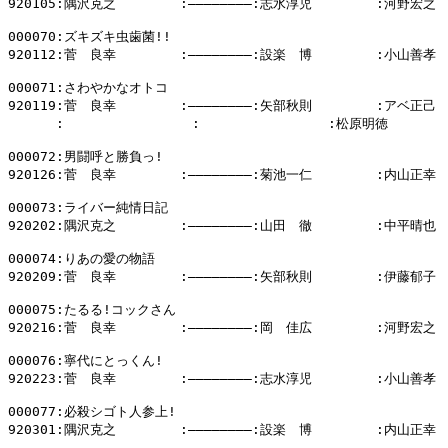
920105:隅沢克之        :――――――――:志水淳児        :河野宏之

000070:ズキズキ虫歯菌!!

920112:菅　良幸        :――――――――:設楽　博        :小山善孝

000071:さわやかなオトコ

920119:菅　良幸        :――――――――:矢部秋則        :アベ正己

      :                :                :松原明徳        
000072:男闘呼と勝負っ!

920126:菅　良幸        :――――――――:菊池一仁        :内山正幸

000073:ライバー純情日記

920202:隅沢克之        :――――――――:山田　徹        :中平晴也

000074:りあの愛の物語

920209:菅　良幸        :――――――――:矢部秋則        :伊藤郁子

000075:たるる!コックさん

920216:菅　良幸        :――――――――:岡　佳広        :河野宏之

000076:寧代にとっくん!

920223:菅　良幸        :――――――――:志水淳児        :小山善孝

000077:必殺シゴト人参上!

920301:隅沢克之        :――――――――:設楽　博        :内山正幸
