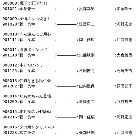
000008:魔球で野球だ!!

901021:金巻兼一        :――――――――:貝澤幸男        :伊藤郁子

000009:友情のタコ焼き!

901028:菅　良幸        :――――――――:遠藤勇二        :河野宏之

000010:うん逆んにご用心

901111:菅　良幸        :――――――――:岡　佳広        :江口寿志

000011:必勝ボクシング

901118:菅　良幸        :――――――――:矢部秋則        :大倉雅彦

000012:本丸KOパンチ

901125:菅　良幸        :――――――――:角銅博之        :高橋英吉

000013:仁義なきお誕生会

901202:菅　良幸        :――――――――:山内重保        :原田節子

000014:りあ姉ちゃん登場

901209:菅　良幸        :――――――――:遠藤勇二        :熊谷哲矢

000015:本丸家のカゼ騒動

901216:菅　良幸        :――――――――:岡　佳広        :河野宏之

000016:タコ焼きクリスマス

901223:松井亜弥        :――――――――:矢部秋則        :江口寿志
