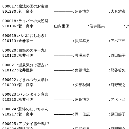
000017:魔法の国のお友達

901230:菅　良幸        :――――――――:角銅博之        :大倉雅彦

000018:ライバーの大逆襲

910106:菅　良幸        :山内重保        :岩井隆央        :
000019:パパにおしおき!

910113:金巻兼一        :――――――――:貝澤幸男        :アベ正己

000020:白銀のスキー丸!

910120:松井亜弥        :――――――――:貝澤幸男        :原田節子

000021:温泉気分で恋占い

910127:松井亜弥        :――――――――:角銅博之        :熊谷哲矢

000022:げきれつ号大暴れ

910203:菅　良幸        :――――――――:矢部秋則        :河野宏之

000023:バレンタイン宣言

910210:松井亜弥        :――――――――:角銅博之        :アベ正己

000024:恐怖のじいちゃん

910217:菅　良幸        :――――――――:岡　佳広        :原田節子

000025:アブナイ雪合戦!?

910224:隅沢克之        :――――――――:貝澤幸男        :河野宏之
