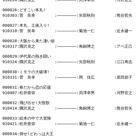
000026:どすこい本丸!

910303:菅　良幸        :――――――――:矢部秋則        :熊谷哲矢

000027:本丸、土俵入り!

910310:菅　良幸        :――――――――:菊池一仁        :近永健一

000028:大阪から来た凄い奴

910317:隅沢克之        :――――――――:角銅博之        :アベ正己

000029:伊代菜の熱き闘い

910324:隅沢克之        :――――――――:矢部秋則        :江口寿志

000030:ミモラの大破壊!

910331:菅　良幸        :――――――――:岡　佳広        :原田節子

000031:春だから恋の応援

910407:松井亜弥        :――――――――:貝澤幸男        :河野宏之

000032:飛び出せ!大怪獣

910414:隅沢克之        :――――――――:角銅博之        :熊谷哲矢

000033:絵本の中で大冒険

910421:松井亜弥        :――――――――:菊池一仁        :近永健一

000034:倒せ!どわっは大王
