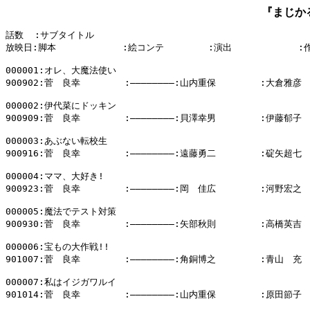
『まじか
話数  :サブタイトル

放映日:脚本            :絵コンテ        :演出            :
000001:オレ、大魔法使い

900902:菅　良幸        :――――――――:山内重保        :大倉雅彦

000002:伊代菜にドッキン

900909:菅　良幸        :――――――――:貝澤幸男        :伊藤郁子

000003:あぶない転校生

900916:菅　良幸        :――――――――:遠藤勇二        :碇矢超七

000004:ママ、大好き!

900923:菅　良幸        :――――――――:岡　佳広        :河野宏之

000005:魔法でテスト対策

900930:菅　良幸        :――――――――:矢部秋則        :高橋英吉

000006:宝もの大作戦!!

901007:菅　良幸        :――――――――:角銅博之        :青山　充

000007:私はイジガワルイ

901014:菅　良幸        :――――――――:山内重保        :原田節子
