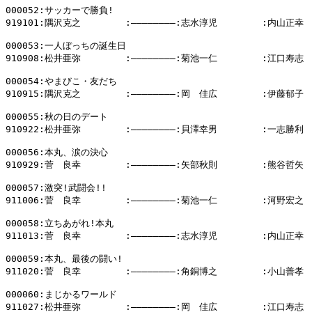
000052:サッカーで勝負!

919101:隅沢克之        :――――――――:志水淳児        :内山正幸

000053:一人ぼっちの誕生日

910908:松井亜弥        :――――――――:菊池一仁        :江口寿志

000054:やまびこ・友だち

910915:隅沢克之        :――――――――:岡　佳広        :伊藤郁子

000055:秋の日のデート

910922:松井亜弥        :――――――――:貝澤幸男        :一志勝利

000056:本丸、涙の決心

910929:菅　良幸        :――――――――:矢部秋則        :熊谷哲矢

000057:激突!武闘会!!

911006:菅　良幸        :――――――――:菊池一仁        :河野宏之

000058:立ちあがれ!本丸

911013:菅　良幸        :――――――――:志水淳児        :内山正幸

000059:本丸、最後の闘い!

911020:菅　良幸        :――――――――:角銅博之        :小山善孝

000060:まじかるワールド

911027:松井亜弥        :――――――――:岡　佳広        :江口寿志
