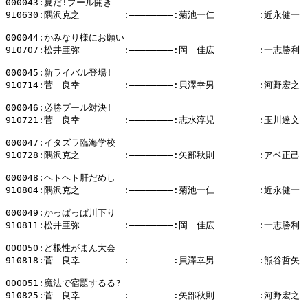
000043:夏だ!プール開き

910630:隅沢克之        :――――――――:菊池一仁        :近永健一

000044:かみなり様にお願い

910707:松井亜弥        :――――――――:岡　佳広        :一志勝利 

000045:新ライバル登場!

910714:菅　良幸        :――――――――:貝澤幸男        :河野宏之

000046:必勝プール対決!

910721:菅　良幸        :――――――――:志水淳児        :玉川達文

000047:イタズラ臨海学校

910728:隅沢克之        :――――――――:矢部秋則        :アベ正己

000048:ヘトヘト肝だめし

910804:隅沢克之        :――――――――:菊池一仁        :近永健一

000049:かっぱっぱ川下り

910811:松井亜弥        :――――――――:岡　佳広        :一志勝利

000050:ど根性がまん大会

910818:菅　良幸        :――――――――:貝澤幸男        :熊谷哲矢

000051:魔法で宿題するる?

910825:菅　良幸        :――――――――:矢部秋則        :河野宏之
