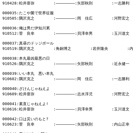
910428:松井亜弥        :――――――――:矢部秋則        :一志勝利

000035:たこや菌で世界征服

910505:隅沢克之        :――――――――:岡　佳広        :河野宏之

000036:俺は男だ伊知川累

910512:菅　良幸        :――――――――:貝澤幸男        :玉川達文

000037:真昼のドッジボール

910519:隅沢克之        :角銅博之        :岩井隆央        :
000038:本丸最凶最悪の日

910526:隅沢克之        :――――――――:矢部秋則        :近永健一

000039:いい本丸　悪い本丸

910602:隅沢克之        :――――――――:岡　佳広        :一志勝利

000040:ざけんじゃねえよ

910609:松井亜弥        :――――――――:志水淳児        :河野宏之

000041:素直じゃねえよ!

910616:松井亜弥        :――――――――:貝澤幸男        :玉川達文

000042:口は災いのもと?

910623:菅　良幸        :――――――――:矢部秋則        :内山正幸
