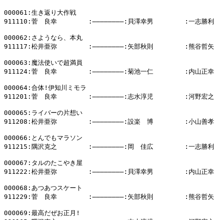
000061:生き返り大作戦

911110:菅　良幸        :――――――――:貝澤幸男        :一志勝利

000062:さようなら、本丸

911117:松井亜弥        :――――――――:矢部秋則        :熊谷哲矢

000063:魔法使いで超満員

911124:菅　良幸        :――――――――:菊池一仁        :内山正幸

000064:合体!伊知川ミモラ

911201:菅　良幸        :――――――――:志水淳児        :河野宏之

000065:ライバーの片想い

911208:松井亜弥        :――――――――:設楽　博        :小山善孝

000066:とんでもマラソン

911215:隅沢克之        :――――――――:岡　佳広        :一志勝利

000067:タルのたこやき屋

911222:松井亜弥        :――――――――:貝澤幸男        :内山正幸

000068:あつあつスケート

911229:菅　良幸        :――――――――:矢部秋則        :熊谷哲矢

000069:最高だぜお正月!
