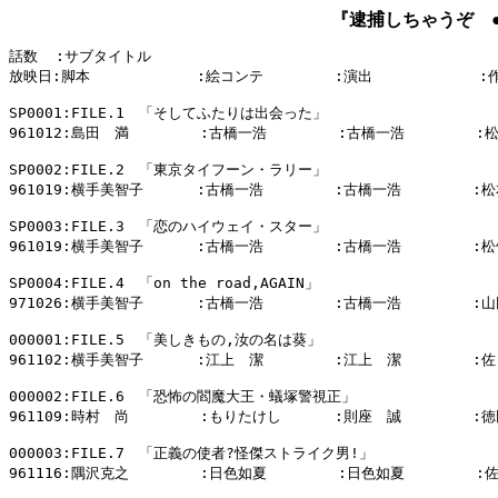
『逮捕しちゃうぞ ● Y
話数  :サブタイトル

放映日:脚本            :絵コンテ        :演出            :
SP0001:FILE.1　「そしてふたりは出会った」

961012:島田　満        :古橋一浩        :古橋一浩        :
SP0002:FILE.2　「東京タイフーン・ラリー」

961019:横手美智子      :古橋一浩        :古橋一浩        :松
SP0003:FILE.3　「恋のハイウェイ・スター」

961019:横手美智子      :古橋一浩        :古橋一浩        :松
SP0004:FILE.4　「on the road,AGAIN」

971026:横手美智子      :古橋一浩        :古橋一浩        :山
000001:FILE.5　「美しきもの,汝の名は葵」

961102:横手美智子      :江上　潔        :江上　潔        :
000002:FILE.6　「恐怖の閻魔大王・蟻塚警視正」

961109:時村　尚        :もりたけし      :則座　誠        :
000003:FILE.7　「正義の使者?怪傑ストライク男!」

961116:隅沢克之        :日色如夏        :日色如夏        :