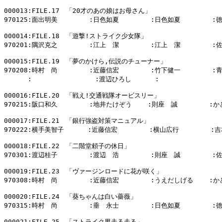
000013:FILE.17　「20才のあの娘はお母さん」

970125:面出明美        :日色如夏        :日色如夏        :
000014:FILE.18　「遊撃!ストライク少女隊」

970201:隅沢克之        :江上　潔        :江上　潔        :
000015:FILE.19　「夢のかけら,伝説のチューナー」

970208:時村　尚        :近藤信宏        :竹下健一        :
      :                :渡辺ひろし      :                
000016:FILE.20　「戦え!交通戦隊オービスリー」

970215:阪口和久        :地井たけぞう    :則座　誠        :
000017:FILE.21　「銀行強盗対策マニュアル」

970222:横手美智子      :近藤信宏        :横山広行        :吉
000018:FILE.22　「二階堂頼子の休日」

970301:渡辺桂子        :渡辺　浩        :則座　誠        :
000019:FILE.23　「ヴァージンロードに花が咲く」

970308:時村　尚        :近藤信宏        :うえだしげる    :
000020:FILE.24　「葵ちゃんは白い薔薇」

970315:時村　尚        :垂　永士        :日色如夏        :
000021:FILE.25　「ストライク男走る走る」
