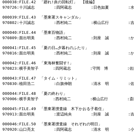
000038:FILE.42　「廻れ!炎の回転灯」　【後編】

970726:十川誠志        :四阿蔵志        :日色如夏        :
000039:FILE.43　「墨東署スキャンダル」

970802:十川誠志        :西村純二        :横山広行        :
000040:FILE.44　「墨東百物語」

970809:面出明美        :西村純二        :則座　誠        :
000041:FILE.45　「夏の日…夕暮れのふたり」

970816:面出明美        :西村純二        :則座　誠        :
000042:FILE.46　「東海林奮闘す!」

970823:横手美智子      :四阿蔵志        :守岡　博        :佐
000043:FILE.47　「タイム・リミット」

970830:植田浩二        :白旗伸朗        :清水　明        :
000044:FILE.48　「夏の終わり」

970906:横手美智子      :西村純二        :横山広行        :斎
000045:FILE.49　「墨東署捜査線　木下かおる子着任」

970913:面出明美        :渡辺純央        :則座　誠        :
000046:FILE.50　「墨東署捜査線　それぞれの明日」

970920:山口亮太        :四阿蔵志        :清水　明        :