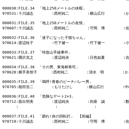
000030:FILE.34　「地上250メートルの休暇」

970531:十川誠志        :西村純二        :横山広行        :
000031:FILE.35　「地上250メートルの友情」

970607:十川誠志        :西村純二        :守岡　博        :
000032:FILE.36　「迷子になった子猫ちゃん」

970614:渡辺桂子        :竹下健一        :竹下健一        :
000033:FILE.37　「特急山手線事件」

970621:隅沢克之        :渡辺純央        :日色如夏        :
000034:FILE.38　「その男、東海林将司」

970628:横手美智子      :西村純二        :清水　明        :
000035:FILE.39　「鳴呼!青春のビーチバレー男」

970705:植田浩二        :もりたけし      :横山広行        :中
000036:FILE.40　「危険なデート2×3」

970712:面出明美        :渡辺純央        :則座　誠        :
      :                :                :            
000037:FILE.41　「廻れ!炎の回転灯」　【前編】

970719:十川誠志        :西村純二        :守岡　博        :