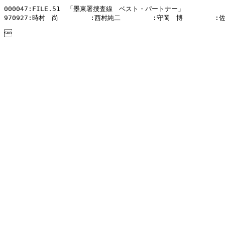
000047:FILE.51　「墨東署捜査線　ベスト・パートナー」

