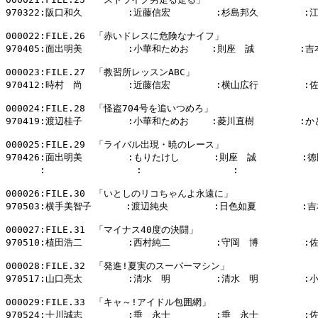
970322:阪口和久        :近藤信宏        :杉島邦久        :
000022:FILE.26　「赤いドレスに危険なナイフ」

970405:面出明美        :小華和ためお    :則座　誠        :吉
000023:FILE.27　「教習所レッスンABC」

970412:時村　尚        :近藤信宏        :横山広行        :
000024:FILE.28　「怪盗704号を追いつめろ」

970419:渡辺桂子        :小華和ためお    :菱川直樹        :
000025:FILE.29　「ライバル出現・暁のレース」

970426:面出明美        :もりたけし      :則座　誠        :
      :                :                :            
000026:FILE.30　「いとしのリコちゃんよ永遠に」

970503:横手美智子      :渡辺純央        :日色如夏        :吉
000027:FILE.31　「マイナス40度の決闘」

970510:植田浩二        :西村純二        :守岡　博        :
000028:FILE.32　「発進!夏実のスーパーマシン」

970517:山口亮太        :清水　明        :清水　明        :
000029:FILE.33　「キャ～!アイドル包囲網」

970524:十川誠志        :垂　永士        :垂　永士        :