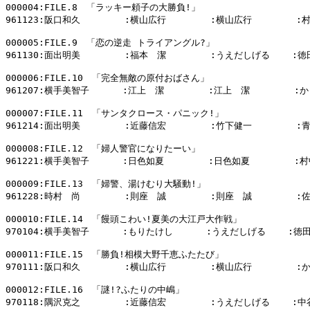
000004:FILE.8　「ラッキー頼子の大勝負!」

961123:阪口和久        :横山広行        :横山広行        :
000005:FILE.9　「恋の逆走 トライアングル?」

961130:面出明美        :福本　潔        :うえだしげる    :徳
000006:FILE.10　「完全無敵の原付おばさん」

961207:横手美智子      :江上　潔        :江上　潔        :
000007:FILE.11　「サンタクロース・パニック!」

961214:面出明美        :近藤信宏        :竹下健一        :
000008:FILE.12　「婦人警官になりたーい」

961221:横手美智子      :日色如夏        :日色如夏        :村
000009:FILE.13　「婦警、湯けむり大騒動!」

961228:時村　尚        :則座　誠        :則座　誠        :
000010:FILE.14　「饅頭こわい!夏美の大江戸大作戦」

970104:横手美智子      :もりたけし      :うえだしげる    :徳
000011:FILE.15　「勝負!相模大野千恵ふたたび」

970111:阪口和久        :横山広行        :横山広行        :
000012:FILE.16　「謎!?ふたりの中嶋」

970118:隅沢克之        :近藤信宏        :うえだしげる    :中