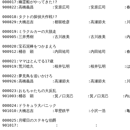
000017:幽霊船がやってきた!?

900822:高橋義昌        :安原広司        :安原広司        :
000018:タクトの探偵大作戦!?

900829:大橋志吉        :都留稔彦        :高瀬節夫        :
000019:ミラクルカーの大脱走

900905:三井秀樹        :古川政美        :古川政美        :
000020:宝石泥棒をつかまえろ

900912:桶谷　顕        :内田祐司        :内田祐司        :
000021:ママはとんでる17歳

900919:荒川稔久        :桜井弘明        :桜井弘明        
000022:夢見鳥を追いかけろ

900926:高橋義昌        :高瀬節夫        :高瀬節夫        :
000023:おもちゃたちの大反乱

901003:桶谷　顕        :箕ノ口克己      :箕ノ口克己      :内
000024:ドラキュラ大パニック

901010:大橋志吉        :草壁鉄平        :小沢一浩        :
000025:月曜日のステキな伯爵

901017:                :                :              