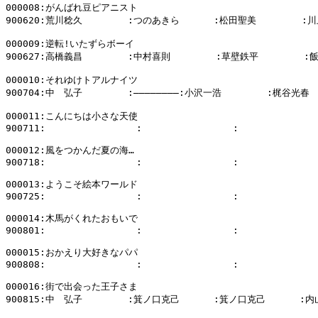
000008:がんばれ豆ピアニスト

900620:荒川稔久        :つのあきら      :松田聖美        :川
000009:逆転!いたずらボーイ

900627:高橋義昌        :中村喜則        :草壁鉄平        :
000010:それゆけトアルナイツ

900704:中　弘子        :――――――――:小沢一浩        :梶谷光春

000011:こんにちは小さな天使

900711:                :                :              
000012:風をつかんだ夏の海…

900718:                :                :              
000013:ようこそ絵本ワールド

900725:                :                :              
000014:木馬がくれたおもいで

900801:                :                :              
000015:おかえり大好きなパパ

900808:                :                :              
000016:街で出会った王子さま

900815:中　弘子        :箕ノ口克己      :箕ノ口克己      :内