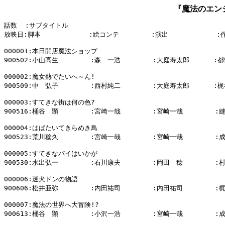
『魔法のエン
話数  :サブタイトル

放映日:脚本            :絵コンテ        :演出            :作
000001:本日開店魔法ショップ

900502:小山高生        :森　一浩        :大庭寿太郎      :都
000002:魔女熱でたいへ～ん!

900509:中　弘子        :西村純二        :大庭寿太郎      :梶
000003:すてきな街は何の色?

900516:桶谷　顕        :宮崎一哉        :宮崎一哉        :
000004:はばたいてきらめき鳥

900523:荒川稔久        :宮崎一哉        :宮崎一哉        :
000005:すてきなパイはいかが

900530:水出弘一        :石川康夫        :岡田　稔        :
000006:迷犬ドンの物語

900606:松井亜弥        :内田祐司        :内田祐司        :
000007:魔法の世界へ大冒険!?

900613:桶谷　顕        :小沢一浩        :宮崎一哉        :