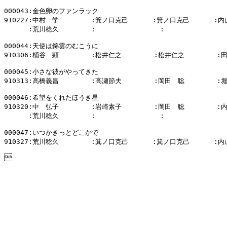
000043:金色卵のファンラック

910227:中村　学        :箕ノ口克己      :箕ノ口克己      :内
      :荒川稔久        :                :                
000044:天使は錦雲のむこうに

910306:桶谷　顕        :松井仁之        :松井仁之        :
000045:小さな彼がやってきた

910313:高橋義昌        :高瀬節夫        :岡田　聡        :
000046:希望をくれたほうき星

910320:中　弘子        :岩崎素子        :岡田　聡        :
      :荒川稔久        :                :                
000047:いつかきっとどこかで

