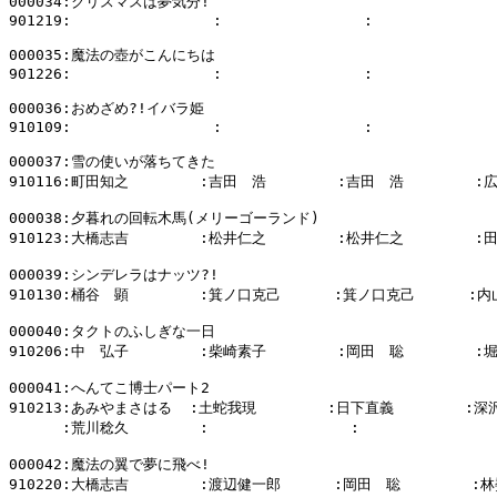
000034:クリスマスは夢気分!

901219:                :                :              
000035:魔法の壺がこんにちは

901226:                :                :              
000036:おめざめ?!イバラ姫

910109:                :                :              
000037:雪の使いが落ちてきた

910116:町田知之        :吉田　浩        :吉田　浩        :
000038:夕暮れの回転木馬(メリーゴーランド)

910123:大橋志吉        :松井仁之        :松井仁之        :
000039:シンデレラはナッツ?!

910130:桶谷　顕        :箕ノ口克己      :箕ノ口克己      :内
000040:タクトのふしぎな一日

910206:中　弘子        :柴崎素子        :岡田　聡        :
000041:へんてこ博士パート2

910213:あみやまさはる  :土蛇我現        :日下直義        :深
      :荒川稔久        :                :                
000042:魔法の翼で夢に飛べ!

910220:大橋志吉        :渡辺健一郎      :岡田　聡        :林