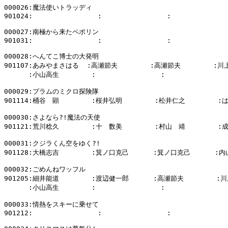
000026:魔法使いトラッディ

901024:                :                :              
000027:南極から来たペポリン

901031:                :                :              
000028:へんてこ博士の大発明

901107:あみやまさはる  :高瀬節夫        :高瀬節夫        :川
      :小山高生        :                :                
000029:プラムのミクロ探険隊

901114:桶谷　顕        :桜井弘明        :松井仁之        
000030:さよなら?!魔法の天使

901121:荒川稔久        :十　数美        :村山　靖        :
000031:クジラくん空をゆく?!

901128:大橋志吉        :箕ノ口克己      :箕ノ口克己      :内
000032:ごめんねワッフル

901205:細井能道        :渡辺健一郎      :高瀬節夫        :川
      :小山高生        :                :                
000033:情熱をスキーに乗せて

901212:                :                :              