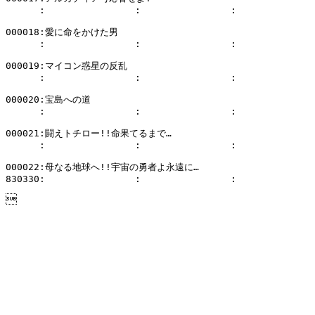
      :                :                :              
000018:愛に命をかけた男

      :                :                :              
000019:マイコン惑星の反乱

      :                :                :              
000020:宝島への道

      :                :                :              
000021:闘えトチロー!!命果てるまで…

      :                :                :              
000022:母なる地球へ!!宇宙の勇者よ永遠に…

