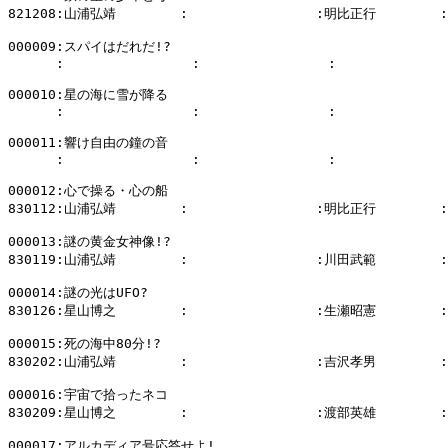
821208:山浦弘靖        :                :明比正行        
000009:スパイはだれだ!?

      :                :                :              
000010:星の海に雪が降る

      :                :                :              
000011:響け自由の鐘の音

      :                :                :              
000012:心で操る・心の船

830112:山浦弘靖        :                :明比正行        
000013:謎の黄金女神像!?

830119:山浦弘靖        :                :川田武範        
000014:謎の光はUFO?

830126:星山博之        :                :生瀬昭憲        
000015:死の海中80分!?

830202:山浦弘靖        :                :吉沢孝男        
000016:宇宙で拾ったネコ

830209:星山博之        :                :渡部英雄        
000017:アルカディア号応答せよ!
