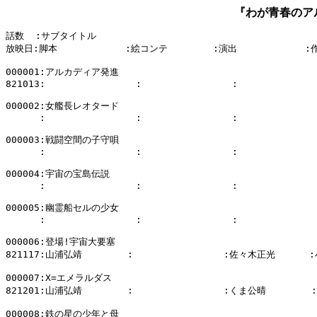
『わが青春のア
話数  :サブタイトル

放映日:脚本            :絵コンテ        :演出            :
000001:アルカディア発進

821013:                :                :              
000002:女艦長レオタード

      :                :                :              
000003:戦闘空間の子守唄

      :                :                :              
000004:宇宙の宝島伝説

      :                :                :              
000005:幽霊船セルの少女

      :                :                :              
000006:登場!宇宙大要塞

821117:山浦弘靖        :                :佐々木正光      
000007:X=エメラルダス

821201:山浦弘靖        :                :くま公晴        
000008:鉄の星の少年と母
