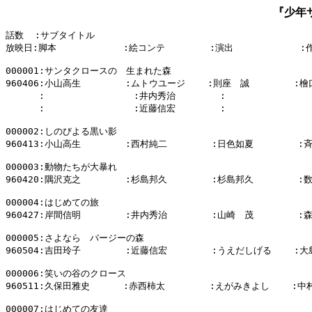
『少年
話数  :サブタイトル

放映日:脚本            :絵コンテ        :演出            :
000001:サンタクロースの　生まれた森

960406:小山高生        :ムトウユージ    :則座　誠        :檜
      :                :井内秀治        :                
      :                :近藤信宏        :                
000002:しのびよる黒い影

960413:小山高生        :西村純二        :日色如夏        :
000003:動物たちが大暴れ

960420:隅沢克之        :杉島邦久        :杉島邦久        :
000004:はじめての旅

960427:岸間信明        :井内秀治        :山崎　茂        :
000005:さよなら　バージーの森

960504:吉田玲子        :近藤信宏        :うえだしげる    :大
000006:笑いの谷のクロース

960511:久保田雅史      :赤西柿太        :えがみきよし    :中
000007:はじめての友達
