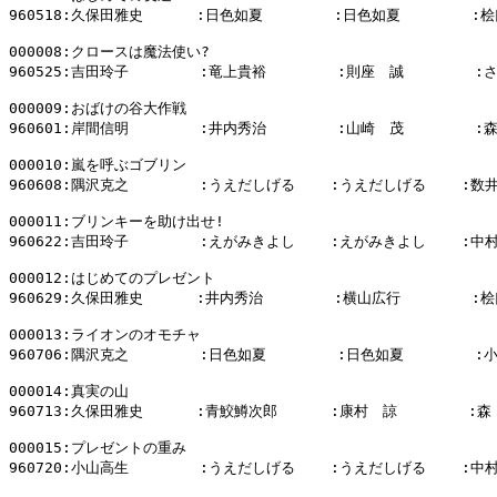
960518:久保田雅史      :日色如夏        :日色如夏        :桧
000008:クロースは魔法使い?

960525:吉田玲子        :竜上貴裕        :則座　誠        :
000009:おばけの谷大作戦

960601:岸間信明        :井内秀治        :山崎　茂        :
000010:嵐を呼ぶゴブリン

960608:隅沢克之        :うえだしげる    :うえだしげる    :数井
000011:ブリンキーを助け出せ!

960622:吉田玲子        :えがみきよし    :えがみきよし    :中
000012:はじめてのプレゼント

960629:久保田雅史      :井内秀治        :横山広行        :桧
000013:ライオンのオモチャ

960706:隅沢克之        :日色如夏        :日色如夏        :
000014:真実の山

960713:久保田雅史      :青鮫鱒次郎      :康村　諒        :森
000015:プレゼントの重み

960720:小山高生        :うえだしげる    :うえだしげる    :中