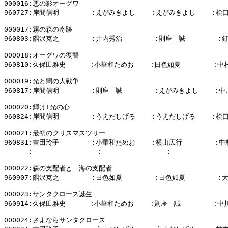
000016:悪の影オーグワ

960727:岸間信明        :えがみきよし    :えがみきよし    :桧口
000017:霧の森の奇跡

960803:隅沢克之        :井内秀治        :則座　誠        :
000018:オーグワの復讐

960810:久保田雅史      :小華和ためお    :日色如夏        :中
000019:光と闇の大戦争

960817:岸間信明        :則座　誠        :えがみきよし    :中
000020:輝け!光の心

960824:岸間信明        :うえだしげる    :うえだしげる    :桧口
000021:最初のクリスマスツリー

960831:吉田玲子        :小華和ためお    :横山広行        :中
      :                :                :            
000022:森の支配者と　海の支配者

960907:隅沢克之        :日色如夏        :日色如夏        :
000023:サンタクロース誕生

960914:久保田雅史      :小華和ためお    :則座　誠        :中
000024:さよならサンタクロース
