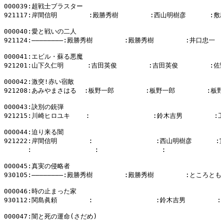
000039:超戦士ブラスター

921117:岸間信明        :殿勝秀樹        :西山明樹彦      :敷
000040:愛と戦いの二人

921124:――――――――:殿勝秀樹        :殿勝秀樹        :井口忠一

000041:エビル・蘇る悪魔

921201:山下久仁明      :吉田英俊        :吉田英俊        :佐
000042:激突!赤い宿敵

921208:あみやまさはる  :板野一郎        :板野一郎        :板
000043:訣別の銃弾

921215:川崎ヒロユキ    :                :鈴木吉男        
000044:迫り来る闇

921222:岸間信明        :                :西山明樹彦      
      :                :                :          
000045:真実の侵略者

930105:――――――――:殿勝秀樹        :殿勝秀樹        :ところとも
000046:時の止まった家

930112:関島眞頼        :                :鈴木吉男        
000047:闇と死の運命(さだめ)
