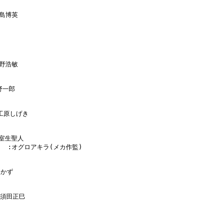
島博英

野浩敏

野一郎

:工原しげき

:室生聖人

      :オグロアキラ(メカ作監)

かず

:須田正巳
