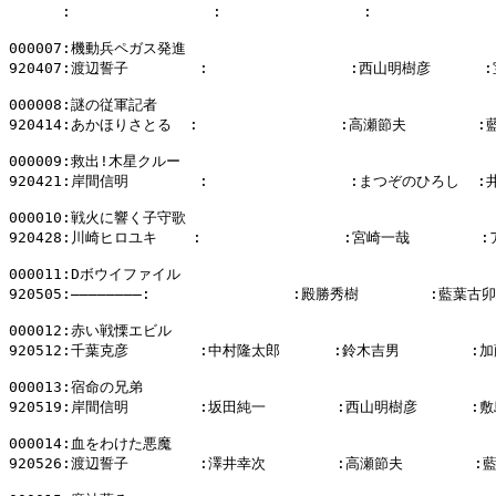
      :                :                :          
000007:機動兵ペガス発進

920407:渡辺誓子        :                :西山明樹彦      
000008:謎の従軍記者

920414:あかほりさとる  :                :高瀬節夫        :
000009:救出!木星クルー

920421:岸間信明        :                :まつぞのひろし  :
000010:戦火に響く子守歌

920428:川崎ヒロユキ    :                :宮崎一哉        
000011:Dボウイファイル

920505:――――――――:                :殿勝秀樹        :藍葉古卯

000012:赤い戦慄エビル

920512:千葉克彦        :中村隆太郎      :鈴木吉男        :加
000013:宿命の兄弟

920519:岸間信明        :坂田純一        :西山明樹彦      :敷
000014:血をわけた悪魔

920526:渡辺誓子        :澤井幸次        :高瀬節夫        :