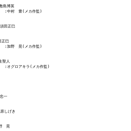
:敷島博英

      :中村　豊(メカ作監)

:須田正巳

田正巳

      :加野　晃(メカ作監)

生聖人

      :オグロアキラ(メカ作監)

忠一

工原しげき

野　晃
