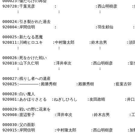
000023:傷だらけの再会

920728:千葉克彦        :                :西山明樹彦      
      :                :                :          
000024:引き裂かれた過去

920804:岸間信明        :                :羽生頼仙        
000025:新たなる悪魔

920811:川崎ヒロユキ    :中村隆太郎      :鈴木吉男        :須
      :                :                :          
000026:死をかけた戦い

920818:山下久仁明      :澤井幸次        :西山明樹彦      :室
      :                :                :          
000027:残りし者への遺産

920825:――――――――:殿勝秀樹        :殿勝秀樹        :藍葉古卯

000028:白い魔人

920901:あかほりさとる  :ねぎしひろし    :友田政晴        :井口
000029:戦いの野に花束を

920908:渡辺誓子        :澤井幸次        :鈴木吉男        :
000030:父の面影

920915:岸間信明        :中村隆太郎      :西山明樹彦      :加