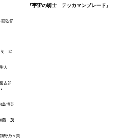
『宇宙の騎士 テッカマンブレード』
作画監督

世良　武

聖人

葉古卯

:

:敷島博英

:加藤　茂

 :猫野乃々美
