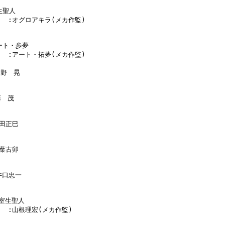
生聖人

      :オグロアキラ(メカ作監)

ート・歩夢

      :アート・拓夢(メカ作監)

加野　晃

　茂

田正巳

葉古卯

井口忠一

:室生聖人

      :山根理宏(メカ作監)
