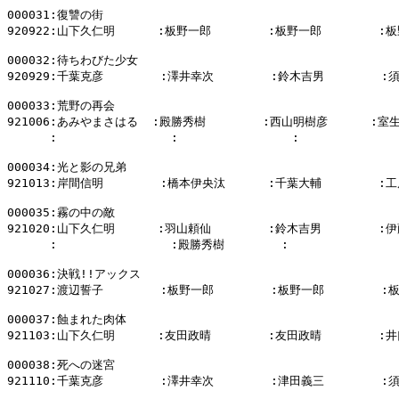
000031:復讐の街

920922:山下久仁明      :板野一郎        :板野一郎        :板
000032:待ちわびた少女

920929:千葉克彦        :澤井幸次        :鈴木吉男        :
000033:荒野の再会

921006:あみやまさはる  :殿勝秀樹        :西山明樹彦      :室生
      :                :                :          
000034:光と影の兄弟

921013:岸間信明        :橋本伊央汰      :千葉大輔        :
000035:霧の中の敵

921020:山下久仁明      :羽山頼仙        :鈴木吉男        :伊
      :                :殿勝秀樹        :                
000036:決戦!!アックス

921027:渡辺誓子        :板野一郎        :板野一郎        :
000037:蝕まれた肉体

921103:山下久仁明      :友田政晴        :友田政晴        :井
000038:死への迷宮

921110:千葉克彦        :澤井幸次        :津田義三        :