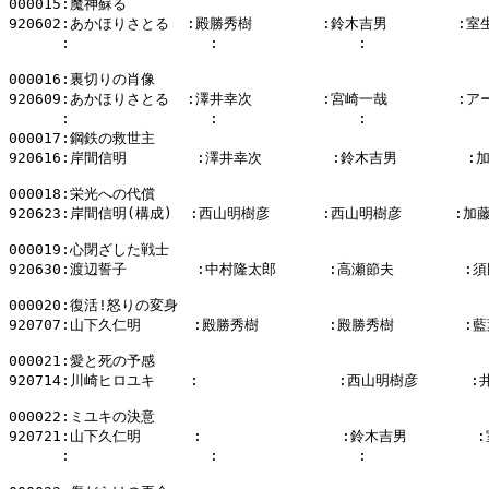
000015:魔神蘇る

920602:あかほりさとる  :殿勝秀樹        :鈴木吉男        :室
      :                :                :          
000016:裏切りの肖像

920609:あかほりさとる  :澤井幸次        :宮崎一哉        :ア
      :                :                :          
000017:鋼鉄の救世主

920616:岸間信明        :澤井幸次        :鈴木吉男        :
000018:栄光への代償

920623:岸間信明(構成)  :西山明樹彦      :西山明樹彦      :加藤
000019:心閉ざした戦士

920630:渡辺誓子        :中村隆太郎      :高瀬節夫        :須
000020:復活!怒りの変身

920707:山下久仁明      :殿勝秀樹        :殿勝秀樹        :藍
000021:愛と死の予感

920714:川崎ヒロユキ    :                :西山明樹彦      :
000022:ミユキの決意

920721:山下久仁明      :                :鈴木吉男        
      :                :                :          