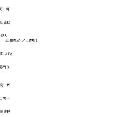
野一郎

須田正巳

聖人

      :山根理宏(メカ作監)

工原しげき

藤尚住

:

板野一郎

口忠一

須田正巳
