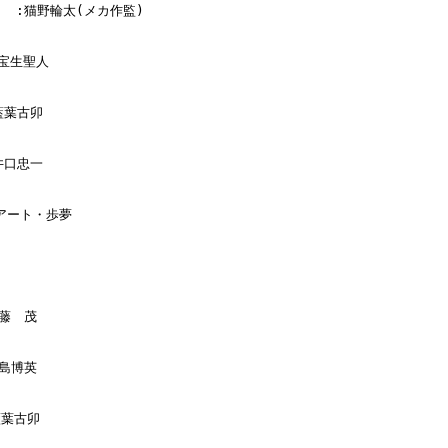
      :猫野輪太(メカ作監)

:宝生聖人

藍葉古卯

井口忠一

:アート・歩夢

藤　茂

島博英

藍葉古卯
