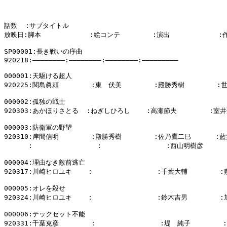
話数  :サブタイトル

放映日:脚本            :絵コンテ        :演出            :
SP00001:長き戦いの序曲

920218:――――――――:――――――――:――――――――:―――――――――

000001:天駆ける超人

920225:関島眞頼        :東　伏美        :殿勝秀樹        :
000002:孤独の戦士

920303:あかほりさとる  :ねぎしひろし    :高瀬節夫        :室井
000003:防衛軍の野望

920310:岸間信明        :殿勝秀樹        :佐乃鷹二巳      :藍
      :                :                :西山明樹彦      
000004:理由なき敵前逃亡

920317:川崎ヒロユキ    :                :千葉大輔        
000005:オレを殺せ

920324:川崎ヒロユキ    :                :鈴木吉男        
000006:テックセット不能

920331:千葉克彦        :                :堤　純子       