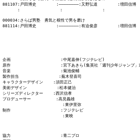
881107:戸田博史        :――――――――:又野弘道        :増田信博

      :                :                :            
000034:さらば男塾　勇気と根性で男を磨け

881114:戸田博史        :――――――――:有迫俊彦        :増田信博

企画                    :中尾嘉伸(フジテレビ)

原作                    :宮下あきら(集英社「週刊少年ジャンプ」連
音楽                    :菊池俊輔

製作担当                :蕪木登喜司

キャラクターデザイン    :須田正己

美術デザイン            :松本健治

シリーズディレクター    :西沢信孝

プロデューサー          :高見義雄

                        :東伊里弥

制作                    :フジテレビ

                        :東映

協力                    :青二プロ
