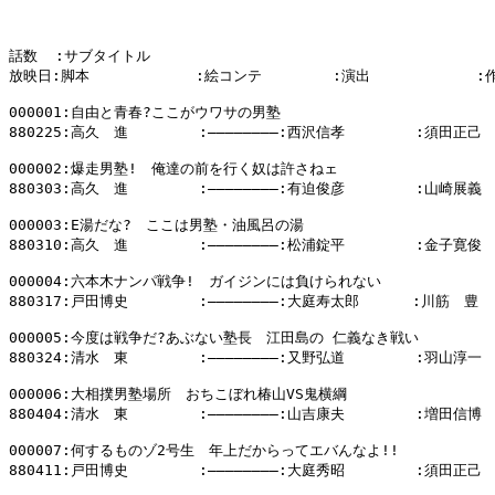
話数  :サブタイトル

放映日:脚本            :絵コンテ        :演出            :
000001:自由と青春?ここがウワサの男塾

880225:高久　進        :――――――――:西沢信孝        :須田正己

000002:爆走男塾!　俺達の前を行く奴は許さねェ

880303:高久　進        :――――――――:有迫俊彦        :山崎展義

000003:E湯だな?　ここは男塾・油風呂の湯

880310:高久　進        :――――――――:松浦錠平        :金子寛俊

000004:六本木ナンパ戦争!　ガイジンには負けられない

880317:戸田博史        :――――――――:大庭寿太郎      :川筋　豊

000005:今度は戦争だ?あぶない塾長　江田島の 仁義なき戦い

880324:清水　東        :――――――――:又野弘道        :羽山淳一

000006:大相撲男塾場所　おちこぼれ椿山VS鬼横綱

880404:清水　東        :――――――――:山吉康夫        :増田信博

000007:何するものゾ2号生　年上だからってエバんなよ!!

880411:戸田博史        :――――――――:大庭秀昭        :須田正己
