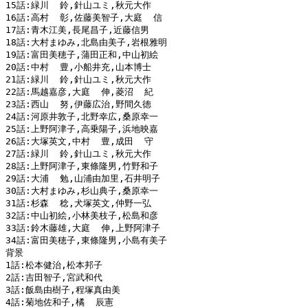
15話:緑川  鈴,針山ユミ,秋元大作

16話:高村  彰,佐藤美智子,大庭  信

17話:青木江美,長尾昌子,近藤信男

18話:大村まゆみ,北島由美子,岩根雅明

19話:富田美穂子,蒲田正和,中山初絵

20話:中村  豊,小船井充,山本博士

21話:緑川  鈴,針山ユミ,秋元大作

22話:馬越嘉彦,大庭  伸,菱沼  紀

23話:西山  努,伊藤広治,野間久徳

24話:河原井敦子,北野幸広,桑原幸一

25話:上野阿津子,高乗陽子,浜地映嘉

26話:大塚英文,中村  豊,成田  守

27話:緑川  鈴,針山ユミ,秋元大作

28話:上野阿津子,東條隆男,竹野和子

29話:大浦  勉,山浦由加里,石井明子

30話:大村まゆみ,杉山典子,桑原幸一

31話:杉森  稔,犬塚英文,仲野一弘

32話:中山初絵,小林美枝子,松島和彦

33話:鈴木藤雄,大庭  伸,上野阿津子

34話:富田美穂子,東條隆男,小島有美子

背景

1話:松本健治,松本邦子

2話:吉田智子,宮武和代

3話:飯島由樹子,程塚真由美

4話:菊地佐和子,橘  辰憲
