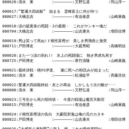
880620:清水　東        :――――――――:又野弘道        :羽山淳一

000017:“驚邏大四凶殺”　始まる　霊峰富士に何が待つ

880627:大橋志吉        :――――――――:有迫俊彦        :山崎展義

000018:涙の硫黄泉の死闘・Jの最期・　これがヤンキー魂だ

880704:大橋志吉        :――――――――:山吉康夫        :増田信博

000019:男は笑って死ぬ!ド根性富樫が　美しき男飛燕と激突

880711:戸田博史        :――――――――:大庭秀昭        :高橋明信

000020:また一つ涙の別れ!!　氷上の死闘場に　熱き男虎丸死す

880725:戸田博史        :――――――――:寒竹清隆        :山崎展義

000021:最終決戦・桃VS伊達、　遂に死への秒読みが始まった

880801:清水　東        :――――――――:松浦錠平        :斉藤浩信

000022:驚邏大四凶殺終結・友との再会　しかしもう次の敵が‥‥

880808:清水　東        :――――――――:又野弘道        :羽山淳一

000023:三号生から死の招待状・　今度の戦場は魔宮天動宮

880815:戸田博史        :――――――――:有迫俊彦        :山崎展義

000024:ド根性富樫涙の告白　大豪院邪鬼は俺の兄のカタキ

880822:戸田博史        :――――――――:山吉康夫        :増田信博

000025:“大威振八連制覇”に突入　桃、これが最終死闘だ
