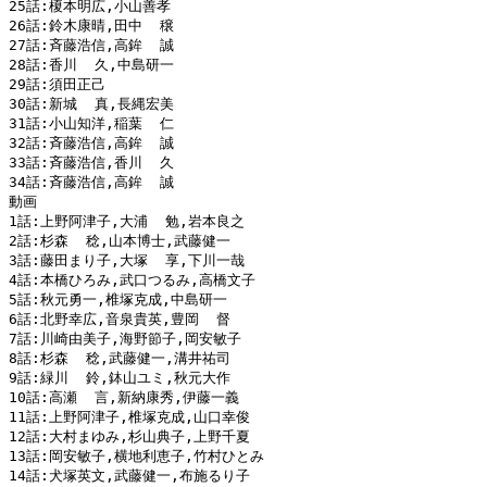
25話:榎本明広,小山善孝

26話:鈴木康晴,田中  穣

27話:斉藤浩信,高鉾  誠

28話:香川  久,中島研一

29話:須田正己

30話:新城  真,長縄宏美

31話:小山知洋,稲葉  仁

32話:斉藤浩信,高鉾  誠

33話:斉藤浩信,香川  久

34話:斉藤浩信,高鉾  誠

動画

1話:上野阿津子,大浦  勉,岩本良之

2話:杉森  稔,山本博士,武藤健一

3話:藤田まり子,大塚  享,下川一哉

4話:本橋ひろみ,武口つるみ,高橋文子

5話:秋元勇一,椎塚克成,中島研一

6話:北野幸広,音泉貴英,豊岡  督

7話:川崎由美子,海野節子,岡安敏子

8話:杉森  稔,武藤健一,溝井祐司

9話:緑川  鈴,鉢山ユミ,秋元大作

10話:高瀬  言,新納康秀,伊藤一義

11話:上野阿津子,椎塚克成,山口幸俊

12話:大村まゆみ,杉山典子,上野千夏

13話:岡安敏子,横地利恵子,竹村ひとみ

14話:犬塚英文,武藤健一,布施るり子
