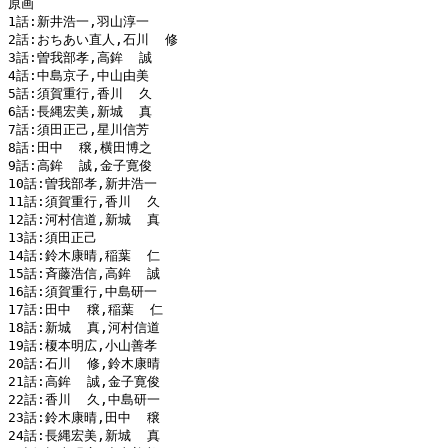
原画

1話:新井浩一,羽山淳一

2話:おちあい直人,石川  修

3話:曽我部孝,高鉾  誠

4話:中島京子,中山由美

5話:須賀重行,香川  久

6話:長縄宏美,新城  真

7話:須田正己,星川信芳

8話:田中  穣,横田博之

9話:高鉾  誠,金子寛俊

10話:曽我部孝,新井浩一

11話:須賀重行,香川  久

12話:河村信道,新城  真

13話:須田正己

14話:鈴木康晴,稲葉  仁

15話:斉藤浩信,高鉾  誠

16話:須賀重行,中島研一

17話:田中  穣,稲葉  仁

18話:新城  真,河村信道

19話:榎本明広,小山善孝

20話:石川  修,鈴木康晴

21話:高鉾  誠,金子寛俊

22話:香川  久,中島研一

23話:鈴木康晴,田中  穣

24話:長縄宏美,新城  真
