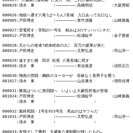
880829:清水　東        :――――――――:高橋明信        :大庭秀昭

000026:地獄へ通ず八竜(ぱーろん)長城　入口あって出口なし

880905:戸田博史        :――――――――:寒竹清隆        :山崎展義

000027:雷電死す・苦戦の一号生　頼みはJのマッハパンチだ

880912:戸田博史        :――――――――:松浦錠平        :金子寛俊

000028:天からの使者?絶体絶命のJに　百万の援軍が来た

880919:戸田博史        :――――――――:又野弘道        :羽山淳一

000029:遠すぎた橋　田沢 松尾 八竜長城に死す

880926:清水　東        :――――――――:有迫俊彦        :須田正己

000030:飛燕の苦闘・鋼鉄のヨーヨーが　容赦なく美男子を襲う

881017:清水　東        :――――――――:山吉康夫        :増田信博

000031:勝負はついに第四闘へ　いよいよ大豪院邪鬼が登場

881024:戸田博史        :――――――――:松浦錠平        :山崎展義

      :清水　東        :                :                
000032:最終死闘・1号生VS3号生　死ぬのはヤツらだ

881031:戸田博史        :――――――――:又野弘道        :羽山淳一

      :清水　東        :                :                
000033:友情そして勝利　大威振八連制覇が残したもの…
