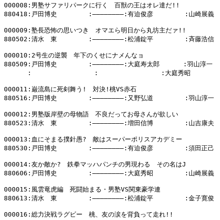
000008:男塾サファリパークに行く　百獣の王はオレ達だ!!

880418:戸田博史        :――――――――:有迫俊彦        :山崎展義

000009:塾長恐怖の思いつき　オマエら明日から丸坊主だァ!!

880502:清水　東        :――――――――:松浦錠平        :斉藤浩信

000010:2号生の逆襲　年下のくせにナメんなョ

880509:戸田博史        :――――――――:大庭寿太郎      :羽山淳一

      :                :                :大庭秀昭        
000011:巌流島に死剣舞う!　対決!桃VS赤石

880516:戸田博史        :――――――――:又野弘道        :羽山淳一

000012:男塾版岸壁の母物語　不良だってお母さんが欲しい

880523:清水　東        :――――――――:増田信博        :山吉康夫

000013:血にそまる撲針愚?　敵はスーパーポリスアカデミー

880530:戸田博史        :――――――――:有迫俊彦        :須田正己

000014:友か敵か?　鉄拳マッハパンチの男現わる　その名はJ

880606:戸田博史        :――――――――:大庭秀昭        :山崎展義

000015:風雲竜虎編　死闘始まる・男塾VS関東豪学連

880613:清水　東        :――――――――:松浦錠平        :金子寛俊

000016:総力決戦ラグビー　桃、友の涙を背負って走れ!!
