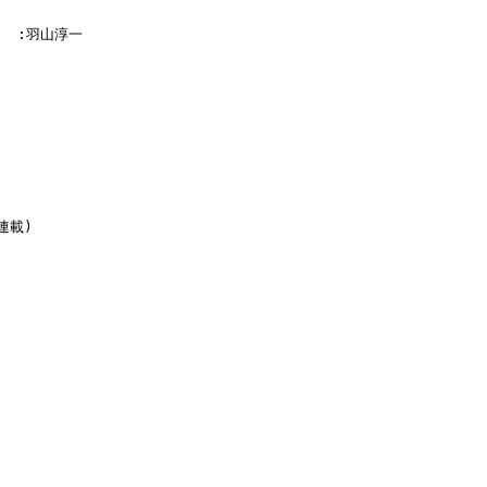
    :羽山淳一

載)
