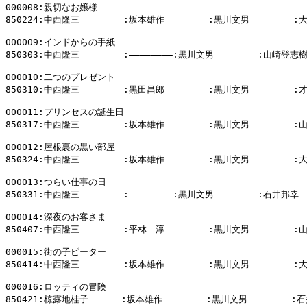
000008:親切なお嬢様

850224:中西隆三        :坂本雄作        :黒川文男        :
000009:インドからの手紙

850303:中西隆三        :――――――――:黒川文男        :山崎登志樹
000010:二つのプレゼント

850310:中西隆三        :黒田昌郎        :黒川文男        :
000011:プリンセスの誕生日

850317:中西隆三        :坂本雄作        :黒川文男        :
000012:屋根裏の黒い部屋

850324:中西隆三        :坂本雄作        :黒川文男        :
000013:つらい仕事の日

850331:中西隆三        :――――――――:黒川文男        :石井邦幸

000014:深夜のお客さま

850407:中西隆三        :平林　淳        :黒川文男        :
000015:街の子ピーター

850414:中西隆三        :坂本雄作        :黒川文男        :
000016:ロッティの冒険

850421:椋露地桂子      :坂本雄作        :黒川文男        :石