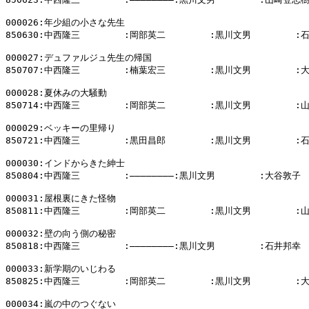
000026:年少組の小さな先生

850630:中西隆三        :岡部英二        :黒川文男        :
000027:デュファルジュ先生の帰国

850707:中西隆三        :楠葉宏三        :黒川文男        :
000028:夏休みの大騒動

850714:中西隆三        :岡部英二        :黒川文男        :
000029:ベッキーの里帰り

850721:中西隆三        :黒田昌郎        :黒川文男        :
000030:インドからきた紳士

850804:中西隆三        :――――――――:黒川文男        :大谷敦子

000031:屋根裏にきた怪物

850811:中西隆三        :岡部英二        :黒川文男        :
000032:壁の向う側の秘密

850818:中西隆三        :――――――――:黒川文男        :石井邦幸

000033:新学期のいじわる

850825:中西隆三        :岡部英二        :黒川文男        :
000034:嵐の中のつぐない
