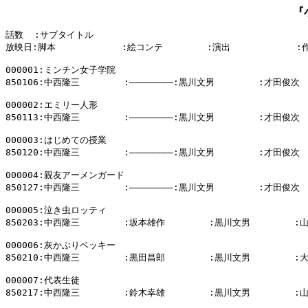
『
話数  :サブタイトル

放映日:脚本            :絵コンテ        :演出            :
000001:ミンチン女子学院

850106:中西隆三        :――――――――:黒川文男        :才田俊次

000002:エミリー人形

850113:中西隆三        :――――――――:黒川文男        :才田俊次

000003:はじめての授業

850120:中西隆三        :――――――――:黒川文男        :才田俊次

000004:親友アーメンガード

850127:中西隆三        :――――――――:黒川文男        :才田俊次

000005:泣き虫ロッティ

850203:中西隆三        :坂本雄作        :黒川文男        :
000006:灰かぶりベッキー

850210:中西隆三        :黒田昌郎        :黒川文男        :
000007:代表生徒

850217:中西隆三        :鈴木幸雄        :黒川文男        :