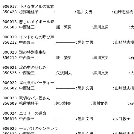
000017:小さな友メルの家族

850428:椋露地桂子      :――――――――:黒川文男        :山崎志登樹

000018:悲しいメイポール祭

850505:中西隆三        :腰　繁男        :黒川文男        :
000019:インドからの呼び声

850212:中西隆三        :――――――――:黒川文男        :山崎登志樹
000020:謎の特別室生徒

850219:中西隆三        :腰　繁男        :黒川文男        :
000021:涙の中の悲しみ

850526:中西隆三        :矢沢則夫        :黒川文男        :
000022:屋根裏のパーティー

850602:中西隆三        :――――――――:黒川文男        :山崎登志樹
000023:親切なパン屋さん

850609:椋露地桂子      :矢沢則夫        :黒川文男        :石
000024:エミリーの運命

850616:中西隆三        :――――――――:黒川文男        :大谷敦子

000025:一日だけのシンデレラ

850623:中西隆三        :――――――――:黒川文男        :山崎登志樹