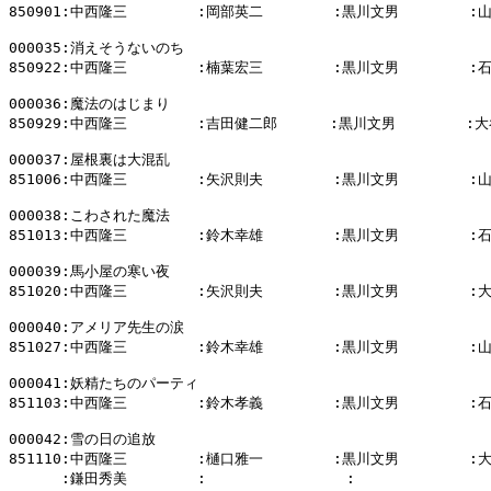
850901:中西隆三        :岡部英二        :黒川文男        :
000035:消えそうないのち

850922:中西隆三        :楠葉宏三        :黒川文男        :
000036:魔法のはじまり

850929:中西隆三        :吉田健二郎      :黒川文男        :大
000037:屋根裏は大混乱

851006:中西隆三        :矢沢則夫        :黒川文男        :
000038:こわされた魔法

851013:中西隆三        :鈴木幸雄        :黒川文男        :
000039:馬小屋の寒い夜

851020:中西隆三        :矢沢則夫        :黒川文男        :
000040:アメリア先生の涙

851027:中西隆三        :鈴木幸雄        :黒川文男        :
000041:妖精たちのパーティ

851103:中西隆三        :鈴木孝義        :黒川文男        :
000042:雪の日の追放

851110:中西隆三        :樋口雅一        :黒川文男        :
      :鎌田秀美        :                :                