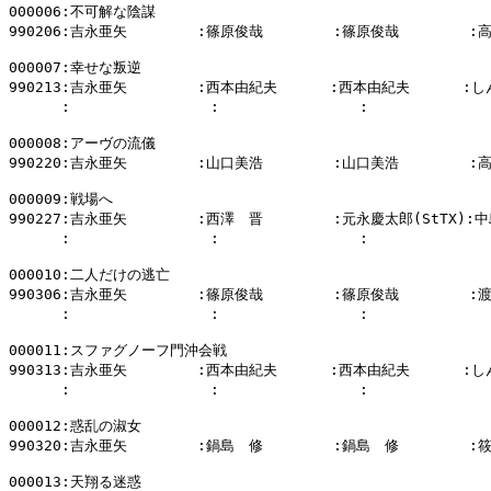
000006:不可解な陰謀

990206:吉永亜矢        :篠原俊哉        :篠原俊哉        :
000007:幸せな叛逆

990213:吉永亜矢        :西本由紀夫      :西本由紀夫      :
      :                :                :            
000008:アーヴの流儀

990220:吉永亜矢        :山口美浩        :山口美浩        :
000009:戦場へ

990227:吉永亜矢        :西澤　晋        :元永慶太郎(StTX):中
      :                :                :            
000010:二人だけの逃亡

990306:吉永亜矢        :篠原俊哉        :篠原俊哉        :
      :                :                :            
000011:スファグノーフ門沖会戦

990313:吉永亜矢        :西本由紀夫      :西本由紀夫      :
      :                :                :            
000012:惑乱の淑女

990320:吉永亜矢        :鍋島　修        :鍋島　修        :
000013:天翔る迷惑
