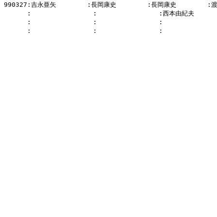
990327:吉永亜矢        :長岡康史        :長岡康史        :
      :                :                :西本由紀夫    
      :                :                :            