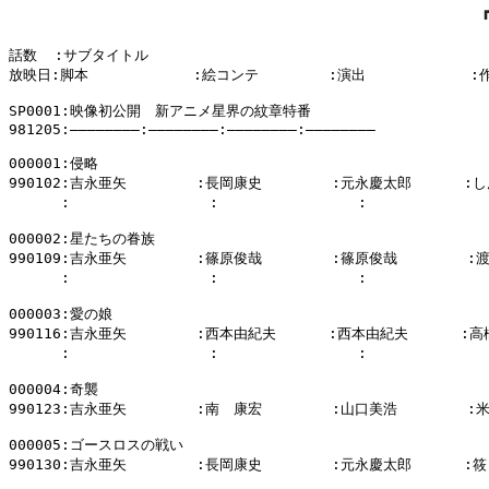
話数  :サブタイトル

放映日:脚本            :絵コンテ        :演出            :
SP0001:映像初公開　新アニメ星界の紋章特番

981205:――――――――:――――――――:――――――――:――――――――

000001:侵略

990102:吉永亜矢        :長岡康史        :元永慶太郎      
      :                :                :          
000002:星たちの眷族

990109:吉永亜矢        :篠原俊哉        :篠原俊哉        
      :                :                :          
000003:愛の娘

990116:吉永亜矢        :西本由紀夫      :西本由紀夫      :高
      :                :                :           
000004:奇襲

990123:吉永亜矢        :南　康宏        :山口美浩        :
000005:ゴースロスの戦い

990130:吉永亜矢        :長岡康史        :元永慶太郎      :筱