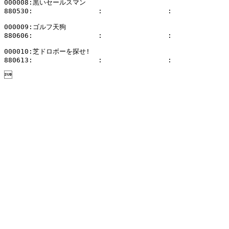
000008:黒いセールスマン

880530:                :                :              
000009:ゴルフ天狗

880606:                :                :              
000010:芝ドロボーを探せ!

