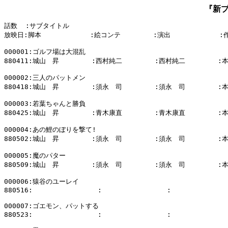
『新
話数  :サブタイトル

放映日:脚本            :絵コンテ        :演出            :
000001:ゴルフ場は大混乱

880411:城山　昇        :西村純二        :西村純二        :
000002:三人のパットメン

880418:城山　昇        :須永　司        :須永　司        :
000003:若葉ちゃんと勝負

880425:城山　昇        :青木康直        :青木康直        :
000004:あの鯉のぼりを撃て!

880502:城山　昇        :須永　司        :須永　司        :
000005:魔のパター

880509:城山　昇        :須永　司        :須永　司        :
000006:猿谷のユーレイ

880516:                :                :              
000007:ゴエモン、パットする

880523:                :                :              