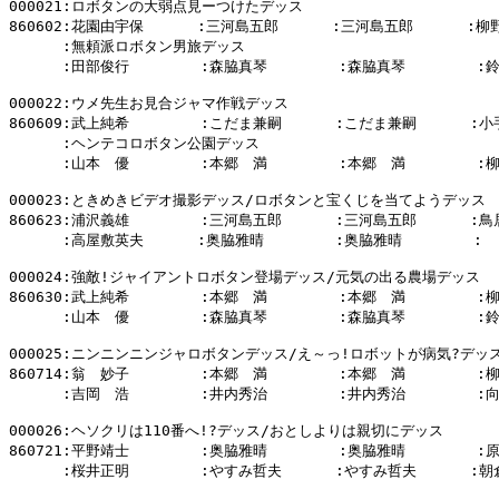
000021:ロボタンの大弱点見ーつけたデッス

860602:花園由宇保      :三河島五郎      :三河島五郎      :柳
      :無頼派ロボタン男旅デッス

      :田部俊行        :森脇真琴        :森脇真琴        :
000022:ウメ先生お見合ジャマ作戦デッス

860609:武上純希        :こだま兼嗣      :こだま兼嗣      :小
      :ヘンテコロボタン公園デッス

      :山本　優        :本郷　満        :本郷　満        :
000023:ときめきビデオ撮影デッス/ロボタンと宝くじを当てようデッス

860623:浦沢義雄        :三河島五郎      :三河島五郎      :鳥
      :高屋敷英夫      :奥脇雅晴        :奥脇雅晴        :

000024:強敵!ジャイアントロボタン登場デッス/元気の出る農場デッス

860630:武上純希        :本郷　満        :本郷　満        :
      :山本　優        :森脇真琴        :森脇真琴        :
000025:ニンニンニンジャロボタンデッス/え～っ!ロボットが病気?デッス
860714:翁　妙子        :本郷　満        :本郷　満        :
      :吉岡　浩        :井内秀治        :井内秀治        :
000026:ヘソクリは110番へ!?デッス/おとしよりは親切にデッス

860721:平野靖士        :奥脇雅晴        :奥脇雅晴        :
      :桜井正明        :やすみ哲夫      :やすみ哲夫      :朝