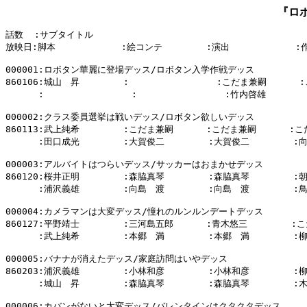
『ロボ
話数  :サブタイトル

放映日:脚本            :絵コンテ        :演出            :
000001:ロボタン華麗に登場デッス/ロボタン入学作戦デッス

860106:城山　昇        :                :こだま兼嗣      
      :                :                :竹内啓雄      
000002:クラス委員選挙は戦いデッス/ロボタン欲しいデッス

860113:武上純希        :こだま兼嗣      :こだま兼嗣      :こ
      :田口成光        :大賀俊二        :大賀俊二        :
000003:アルバイトはつらいデッス/サッカーはおまかせデッス

860120:桜井正明        :森脇真琴        :森脇真琴        :
      :浦沢義雄        :向島　渡        :向島　渡        :
000004:カメラマンは大変デッス/憧れのルンルンデートデッス

860127:平野靖士        :三河島五郎      :青木悠三        :
      :武上純希        :本郷　満        :本郷　満        :
000005:バナナが消えたデッス/家庭訪問はいやデッス

860203:浦沢義雄        :小林和彦        :小林和彦        :
      :城山　昇        :森脇真琴        :森脇真琴        :
000006:カバンがないと大変デッス/バレンタインはクタクタデッス
