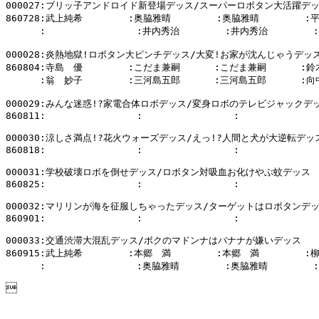
000027:ブリッ子アンドロイド新登場デッス/スーパーロボタン大活躍デッ
860728:武上純希        :奥脇雅晴        :奥脇雅晴        :
      :                :井内秀治        :井内秀治        
000028:炎熱地獄!ロボタン大ピンチデッス/大変!お家が沈んじゃうデッス
860804:寺島　優        :こだま兼嗣      :こだま兼嗣      :鈴
      :翁　妙子        :三河島五郎      :三河島五郎      :向
000029:みんな迷惑!?家電合体ロボデッス/変身ロボのテレビジャックデッ
860811:                :                :              
000030:涼しさ満点!?花火ウォーズデッス/えっ!?人間と犬が大逆転デッス
860818:                :                :              
000031:学校破壊ロボを倒せデッス/ロボタン対吸血お化けやぶ蚊デッス

860825:                :                :              
000032:マリリンが海を征服しちゃったデッス/ターゲットはロボタンデッ
860901:                :                :              
000033:交通渋滞大混乱デッス/ボクのマドンナはバナナが嫌いデッス

860915:武上純希        :本郷　満        :本郷　満        :
