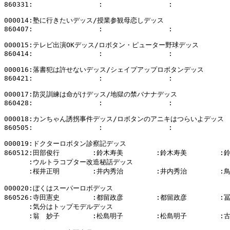
860331:                :                :              
000014:塾に行きたいデッス/授業参観母恋しデッス

860407:                :                :              
000015:テレビ出演OKデッス/ロボタン・ピューター野球デッス

860414:                :                :              
000016:落書犯は許せないデッス/シェイプアップロボタンデッス

860421:                :                :              
000017:防災訓練は命がけデッス/地獄の禁バナナデッス

860428:                :                :              
000018:カンちゃん誘拐事件デッス/ロボタンのアニキはつらいよデッス

860505:                :                :              
000019:ドクターロボタン診察記デッス

860512:田部俊行        :鈴木寿美        :鈴木寿美        :
      :ウルトラコプター改造秘話デッス

      :桜井正明        :井内秀治        :井内秀治        :
000020:ぼくはスーパーロボデッス

860526:寺田憲史        :都留政彦        :都留政彦        :
      :気分はトップモデルデッス

      :翁　妙子        :松島明子        :松島明子        :