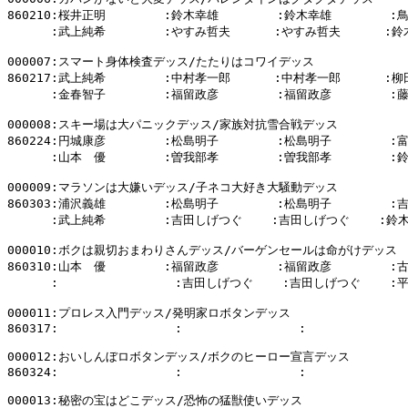
860210:桜井正明        :鈴木幸雄        :鈴木幸雄        :
      :武上純希        :やすみ哲夫      :やすみ哲夫      :鈴
000007:スマート身体検査デッス/たたりはコワイデッス

860217:武上純希        :中村孝一郎      :中村孝一郎      :柳
      :金春智子        :福留政彦        :福留政彦        :
000008:スキー場は大パニックデッス/家族対抗雪合戦デッス

860224:円城康彦        :松島明子        :松島明子        :
      :山本　優        :曽我部孝        :曽我部孝        :
000009:マラソンは大嫌いデッス/子ネコ大好き大騒動デッス

860303:浦沢義雄        :松島明子        :松島明子        :
      :武上純希        :吉田しげつぐ    :吉田しげつぐ    :鈴木
000010:ボクは親切おまわりさんデッス/バーゲンセールは命がけデッス

860310:山本　優        :福留政彦        :福留政彦        :
      :                :吉田しげつぐ    :吉田しげつぐ    :
000011:プロレス入門デッス/発明家ロボタンデッス

860317:                :                :              
000012:おいしんぼロボタンデッス/ボクのヒーロー宣言デッス

860324:                :                :              
000013:秘密の宝はどこデッス/恐怖の猛獣使いデッス
