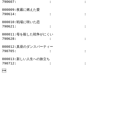
790607:                :                :              
000009:夜霧に燃えた愛

790614:                :                :              
000010:戦場に咲いた恋

790621:                :                :              
000011:母を殺した戦争がにくい

790628:                :                :              
000012:真昼のダンスパーティー

790705:                :                :              
000013:新しい人生への旅立ち

