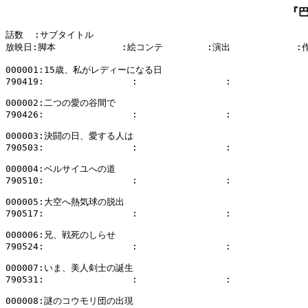
『
話数  :サブタイトル

放映日:脚本            :絵コンテ        :演出            :
000001:15歳、私がレディーになる日

790419:                :                :              
000002:二つの愛の谷間で

790426:                :                :              
000003:決闘の日、愛する人は

790503:                :                :              
000004:ベルサイユへの道

790510:                :                :              
000005:大空へ熱気球の脱出

790517:                :                :              
000006:兄、戦死のしらせ

790524:                :                :              
000007:いま、美人剣士の誕生

790531:                :                :              
000008:謎のコウモリ団の出現
