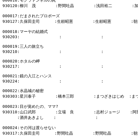
000016:モグラトンネルの罠

930120:柳川　茂        :野間吐晶        :浅田裕二        :
000017:だまされたプロポーズ

930127:久保田圭司      :生頼昭憲        :生頼昭憲        :朝
000018:マーヤの結婚式

930203:                :                :              
000019:三人の旅立ち

930210:                :                :              
000020:ホタルの岬

930217:                :                :              
000021:鏡の入江とハンス

930224:                :                :              
000022:水晶城の秘密

930303:星川泰子        :橋本三郎        :まつざきはじめ  :ま
000023:目が覚めたの、ママ?

930310:山口武郎        :立場　良        :志村ジョージ    :阿
      :酒井あきよし    :                :               
000024:その河は渡らせない

930317:久保田圭司      :野間吐晶        :野間吐晶        :朝