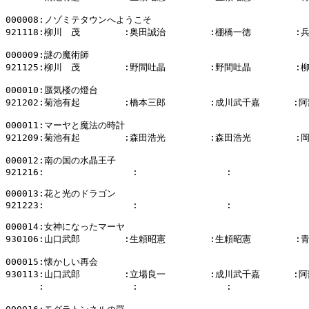
000008:ノゾミテタウンへようこそ

921118:柳川　茂        :奥田誠治        :棚橋一徳        :
000009:謎の魔術師

921125:柳川　茂        :野間吐晶        :野間吐晶        :
000010:蜃気楼の燈台

921202:菊池有起        :橋本三郎        :成川武千嘉      :阿
000011:マーヤと魔法の時計

921209:菊池有起        :森田浩光        :森田浩光        :
000012:南の国の水晶王子

921216:                :                :              
000013:花と光のドラゴン

921223:                :                :              
000014:女神になったマーヤ

930106:山口武郎        :生頼昭憲        :生頼昭憲        :
000015:懐かしい再会

930113:山口武郎        :立場良一        :成川武千嘉      :阿
      :                :                :            