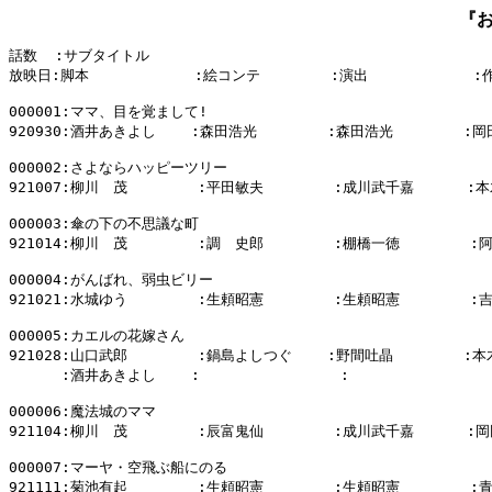
『
話数  :サブタイトル

放映日:脚本            :絵コンテ        :演出            :
000001:ママ、目を覚まして!

920930:酒井あきよし    :森田浩光        :森田浩光        :岡
000002:さよならハッピーツリー

921007:柳川　茂        :平田敏夫        :成川武千嘉      :本
000003:傘の下の不思議な町

921014:柳川　茂        :調　史郎        :棚橋一徳        :
000004:がんばれ、弱虫ビリー

921021:水城ゆう        :生頼昭憲        :生頼昭憲        :
000005:カエルの花嫁さん

921028:山口武郎        :鍋島よしつぐ    :野間吐晶        :本
      :酒井あきよし    :                :                :
000006:魔法城のママ

921104:柳川　茂        :辰富鬼仙        :成川武千嘉      :岡
000007:マーヤ・空飛ぶ船にのる

921111:菊池有起        :生頼昭憲        :生頼昭憲        :