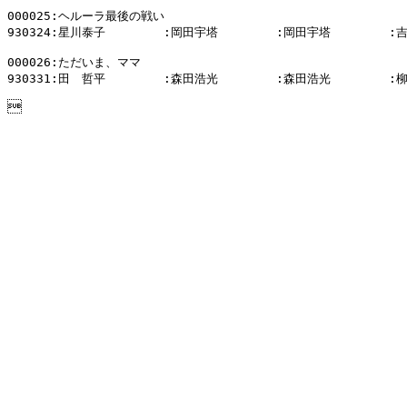
000025:ヘルーラ最後の戦い

930324:星川泰子        :岡田宇塔        :岡田宇塔        :
000026:ただいま、ママ

