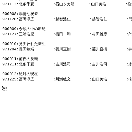
971113:北条千夏        :石山タカ明      :山口美浩        :
000008:非情な祝祭

971120:冨岡淳広        :越智浩仁        :越智浩仁        :
000009:余韻の中の断絶

971127:三浦浩児        :横田　和        :村田雅彦        :
000010:見失われた新生

971204:長田敏靖        :菱川直樹        :菱川直樹        :
000011:前夜の反転

971211:北条千夏        :吉川浩司        :吉川浩司        :
000012:絶対の現在

