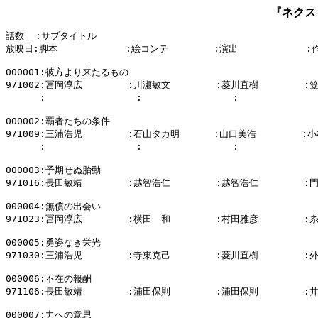
『ネクス
話数  :サブタイトル

放映日:脚本            :絵コンテ        :演出            :
000001:彼方より来たるもの

971002:冨岡淳広        :川瀬敏文        :菱川直樹        :
      :                :                :          
000002:覇者たちの条件

971009:三浦浩児        :石山タカ明      :山口美浩        :小
      :                :                :          
000003:予期せぬ胎動

971016:長田敏靖        :越智浩仁        :越智浩仁        :
000004:無償の出会い

971023:冨岡淳広        :横田　和        :村田雅彦        :
000005:勇姿なき栄光

971030:三浦浩児        :寺東克己        :菱川直樹        :
000006:不在の報酬

971106:長田敏靖        :浦田保則        :浦田保則        :
000007:力への意思
