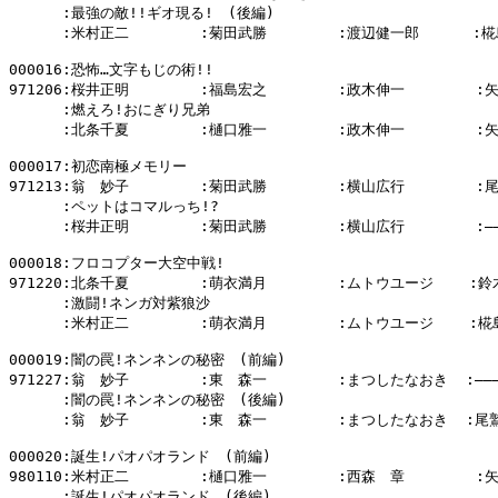
      :最強の敵!!ギオ現る!　(後編)

      :米村正二        :菊田武勝        :渡辺健一郎      :椛
000016:恐怖…文字もじの術!!

971206:桜井正明        :福島宏之        :政木伸一        :
      :燃えろ!おにぎり兄弟

      :北条千夏        :樋口雅一        :政木伸一        :
000017:初恋南極メモリー

971213:翁　妙子        :菊田武勝        :横山広行        :
      :ペットはコマルっち!?

      :桜井正明        :菊田武勝        :横山広行        :―――
000018:フロコプター大空中戦!

971220:北条千夏        :萌衣満月        :ムトウユージ    :鈴
      :激闘!ネンガ対紫狼沙

      :米村正二        :萌衣満月        :ムトウユージ    :椛
000019:闇の罠!ネンネンの秘密　(前編)

971227:翁　妙子        :東　森一        :まつしたなおき  :――――
      :闇の罠!ネンネンの秘密　(後編)

      :翁　妙子        :東　森一        :まつしたなおき  :尾
000020:誕生!パオパオランド　(前編)

980110:米村正二        :樋口雅一        :西森　章        :
      :誕生!パオパオランド　(後編)
