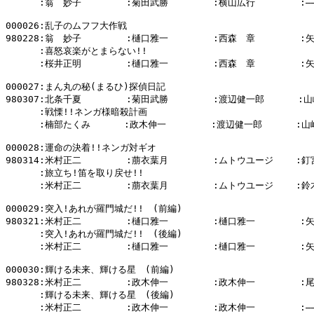
      :翁　妙子        :菊田武勝        :横山広行        :―――
000026:乱子のムフフ大作戦

980228:翁　妙子        :樋口雅一        :西森　章        :
      :喜怒哀楽がとまらない!!

      :桜井正明        :樋口雅一        :西森　章        :
000027:まん丸の秘(まるひ)探偵日記

980307:北条千夏        :菊田武勝        :渡辺健一郎      :山
      :戦慄!!ネンガ様暗殺計画

      :楠部たくみ      :政木伸一        :渡辺健一郎      :山
000028:運命の決着!!ネンガ対ギオ

980314:米村正二        :萠衣葉月        :ムトウユージ    :釘
      :旅立ち!笛を取り戻せ!!

      :米村正二        :萠衣葉月        :ムトウユージ    :鈴
000029:突入!あれが羅門城だ!!　(前編)

980321:米村正二        :樋口雅一        :樋口雅一        :
      :突入!あれが羅門城だ!!　(後編)

      :米村正二        :樋口雅一        :樋口雅一        :
000030:輝ける未来、輝ける星　(前編)

980328:米村正二        :政木伸一        :政木伸一        :
      :輝ける未来、輝ける星　(後編)
