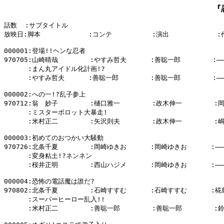
『
話数  :サブタイトル

放映日:脚本            :コンテ          :演出            
000001:登場!!ヘンな忍者

970705:山崎晴哉        :やすみ哲夫      :善聡一郎        :―――
      :まん丸アイドル化計画!?

      :やすみ哲夫      :善聡一郎        :善聡一郎        :―――
000002:への一!?乱子参上

970712:翁　妙子        :樋口雅一        :政木伸一        :
      :ミスターボロット大暴走!

      :米村正二        :矢沢則夫        :政木伸一        :
000003:初めてのおつかい大騒動

970726:北条千夏        :岡崎ゆきお      :岡崎ゆきお      :―――
      :変身粘土!?ネンネン

      :桜井正明        :西山ハジメ      :岡崎ゆきお      :―――
000004:恐怖の電話魔は誰だ?

970802:北条千夏        :石崎すすむ      :石崎すすむ      :椛
      :スーパーヒーロー乱入!!

      :米村正二        :善聡一郎        :善聡一郎        :