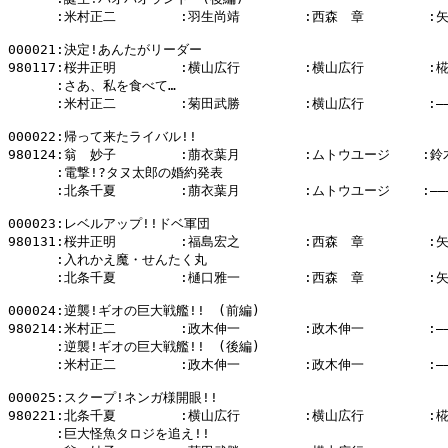
      :米村正二        :羽生尚靖        :西森　章        :
000021:決定!あんたがリーダー

980117:桜井正明        :横山広行        :横山広行        :
      :さあ、私を食べて…

      :米村正二        :菊田武勝        :横山広行        :―――
000022:帰って来たライバル!!

980124:翁　妙子        :萠衣葉月        :ムトウユージ    :鈴
      :電撃!?タヌ太郎の婚約発表

      :北条千夏        :萠衣葉月        :ムトウユージ    :―――
000023:レベルアップ!!ドベ軍団

980131:桜井正明        :福島宏之        :西森　章        :
      :入れかえ魔・せんたく丸

      :北条千夏        :樋口雅一        :西森　章        :
000024:逆襲!ギオの巨大戦艦!!　(前編)

980214:米村正二        :政木伸一        :政木伸一        :―――
      :逆襲!ギオの巨大戦艦!!　(後編)

      :米村正二        :政木伸一        :政木伸一        :―――
000025:スクープ!ネンガ様開眼!!

980221:北条千夏        :横山広行        :横山広行        :
      :巨大怪魚タロジを追え!!
