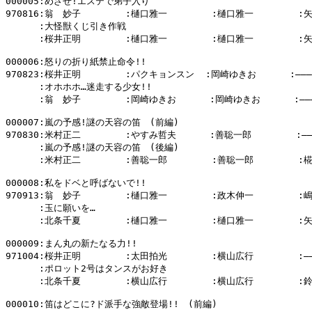
000005:めざせ!エステで弟子入り

970816:翁　妙子        :樋口雅一        :樋口雅一        :
      :大怪獣くじ引き作戦

      :桜井正明        :樋口雅一        :樋口雅一        :
000006:怒りの折り紙禁止命令!!

970823:桜井正明        :パクキョンスン  :岡崎ゆきお      :――――
      :オホホホ…迷走する少女!!

      :翁　妙子        :岡崎ゆきお      :岡崎ゆきお      :―――
000007:嵐の予感!謎の天容の笛　(前編)

970830:米村正二        :やすみ哲夫      :善聡一郎        :―――
      :嵐の予感!謎の天容の笛　(後編)

      :米村正二        :善聡一郎        :善聡一郎        :
000008:私をドベと呼ばないで!!

970913:翁　妙子        :樋口雅一        :政木伸一        :
      :玉に願いを…

      :北条千夏        :樋口雅一        :樋口雅一        :
000009:まん丸の新たなる力!!

971004:桜井正明        :太田拍光        :横山広行        :―――
      :ポロット2号はタンスがお好き

      :北条千夏        :横山広行        :横山広行        :
000010:笛はどこに?ド派手な強敵登場!!　(前編)
