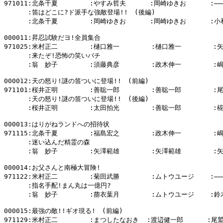
971011:北条千夏        :やすみ哲夫      :岡崎ゆきお      :―――
      :笛はどこに?ド派手な強敵登場!!　(後編)

      :北条千夏        :岡崎ゆきお      :岡崎ゆきお      :小
000011:昇忍試験だヨ!全員集合

971025:米村正二        :樋口雅一        :樋口雅一        :
      :来たぞ!恐怖の笑いバチ

      :翁　妙子        :須藤典彦        :政木伸一        :
000012:天の怒り!謎の笛ついに登場!!　(前編)

971101:桜井正明        :善聡一郎        :善聡一郎        :
      :天の怒り!謎の笛ついに登場!!　(後編)

      :桜井正明        :太田拍光        :善聡一郎        :
000013:はりがねランドへの招待状

971115:北条千夏        :福島宏之        :政木伸一        :
      :迷い込んだ精霊の森

      :翁　妙子        :矢澤範雄        :矢澤範雄        :
000014:お父さんと南極大冒険!

971122:米村正二        :菊田武勝        :ムトウユージ    :―――
      :指名手配!まん丸は一億円?

      :翁　妙子        :萠衣葉月        :ムトウユージ    :鈴
000015:最強の敵!!ギオ現る!　(前編)

971129:米村正二        :まつしたなおき  :渡辺健一郎      :尾鷲