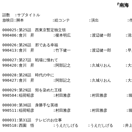
『南海 
話数  :サブタイトル

放映日:脚本            :絵コンテ        :演出            :
000025:第25話　西東京暫定独立領

990406:會川　昇        :榎本明広        :渡辺健一郎      :清
000026:第26話　邪である幸福

990413:會川　昇        :竹下健一        :渡辺健一郎      :早
000027:第27話　戦場に憧れて

990420:會川　昇        :阿部記之        :久城りおん      :大
000028:第28話　時代の中に

990427:會川　昇        :阿部記之        :久城りおん      :大
000029:第29話　頬を染めた王様

990504:稲荷昭彦        :村田雅彦        :村田雅彦        :
000030:第30話　身勝手な英雄

990511:稲荷昭彦        :村田雅彦        :村田雅彦        :
000031:第31話　テレビのお仕事

990518:西園　悟        :うえだしげる    :うえだしげる    :井上