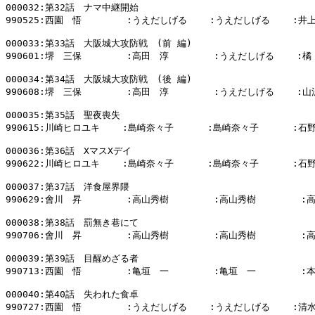
000032:第32話　ナマ中継開始

990525:西園　悟        :うえだしげる    :うえだしげる    :井上
000033:第33話　大阪城大攻防戦　(前 編)

990601:堺　三保        :高田　淳        :うえだしげる    :橘
000034:第34話　大阪城大攻防戦　(後 編)

990608:堺　三保        :高田　淳        :うえだしげる    :山
000035:第35話　聖夜喪失

990615:川崎ヒロユキ    :島崎奈々子      :島崎奈々子      :石野
000036:第36話　XマスXデイ

990622:川崎ヒロユキ    :島崎奈々子      :島崎奈々子      :石野
000037:第37話　洋食屋界隈

990629:會川　昇        :高山秀樹        :高山秀樹        :
000038:第38話　罰無き巷にて

990706:會川　昇        :高山秀樹        :高山秀樹        :
000039:第39話　目醒めざる者

990713:西園　悟        :亀垣　一        :亀垣　一        :
000040:第40話　失われた食卓

990727:西園　悟        :うえだしげる    :うえだしげる    :清水