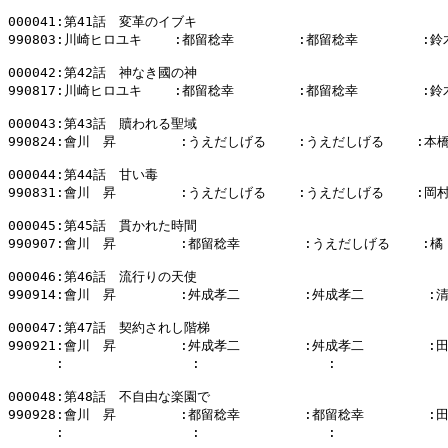
000041:第41話　変革のイブキ

990803:川崎ヒロユキ    :都留稔幸        :都留稔幸        :鈴
000042:第42話　神なき國の神

990817:川崎ヒロユキ    :都留稔幸        :都留稔幸        :鈴
000043:第43話　贖われる聖域

990824:會川　昇        :うえだしげる    :うえだしげる    :本橋
000044:第44話　甘い毒

990831:會川　昇        :うえだしげる    :うえだしげる    :岡村
000045:第45話　貫かれた時間

990907:會川　昇        :都留稔幸        :うえだしげる    :橘
000046:第46話　流行りの天使

990914:會川　昇        :舛成孝二        :舛成孝二        :
000047:第47話　契約されし階梯

990921:會川　昇        :舛成孝二        :舛成孝二        :
      :                :                :            
000048:第48話　不自由な楽園で

990928:會川　昇        :都留稔幸        :都留稔幸        :