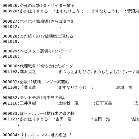
000026:必死の反撃!ダ・サイダー散る

900928:あかほりさとる  :ますなりこうじ  :ますなりこうじ  :菅沼栄
000027:ホイホイ城崩壊!さらばタマQ

901012:                :                :              
000028:まだ続くの!?破壊戦士現わる

901019:                :                :              
000029:ヘビメタコ裏切りのバラード

901026:                :                :              
000030:代理戦争!?命をかけたギャグ

901102:隅沢克之        :まつもとよしひさ:まつもとよしひさ:一ノ瀬
000031:必殺!?破壊ニンジャ武芸帖

901109:千葉克彦        :ますなりこうじ  :        :結城　司

000032:テントチ塔!海中島の戦い

901116:三井秀樹        :土蛇我　現      :日下直義        :広
000033:ほらっホラー!枯れ木の森の怪

901123:あかほりさとる  :吉田　浩        :吉田　浩        :結
      :                :                :            
000034:リトルロマンス…君の名は!?
