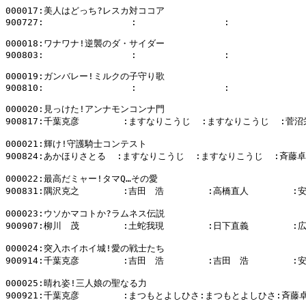
000017:美人はどっち?レスカ対ココア

900727:                :                :              
000018:ワナワナ!逆襲のダ・サイダー

900803:                :                :              
000019:ガンバレー!ミルクの子守り歌

900810:                :                :              
000020:見っけた!アンナモンコンナ門

900817:千葉克彦        :ますなりこうじ  :ますなりこうじ  :菅沼
000021:輝け!守護騎士コンテスト

900824:あかほりさとる  :ますなりこうじ  :ますなりこうじ  :斉藤卓
000022:最高だミャー!タマQ…その愛

900831:隅沢克之        :吉田　浩        :高橋直人        :
000023:ウソかマコトか?ラムネス伝説

900907:柳川　茂        :土蛇我現        :日下直義        :
000024:突入ホイホイ城!愛の戦士たち

900914:千葉克彦        :吉田　浩        :吉田　浩        :
000025:晴れ姿!三人娘の聖なる力

900921:千葉克彦        :まつもとよしひさ:まつもとよしひさ:斉藤卓