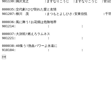
901130:隅沢克之        :ますなりこうじ  :ますなりこうじ  :菅沼
000035:交代劇!ひび割れた愛と友情

901207:柳川　茂        :まつもとよしひさ:安東信悦        :千
000036:風に舞う!お花畑は危険地帯

901214:                :                :              
000037:大決戦!燃えろラムネス

901221:                :                :              
000038:40集う!熱血パワーよ永遠に

