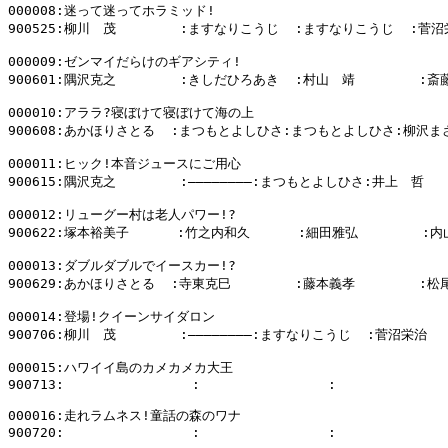
000008:迷って迷ってホラミッド!

900525:柳川　茂        :ますなりこうじ  :ますなりこうじ  :菅沼
000009:ゼンマイだらけのギアシティ!

900601:隅沢克之        :きしだひろあき  :村山　靖        :斎
000010:アララ?寝ぼけて寝ぼけて海の上

900608:あかほりさとる  :まつもとよしひさ:まつもとよしひさ:柳沢まさ
000011:ヒック!本音ジュースにご用心

900615:隅沢克之        :――――――――:まつもとよしひさ:井上　哲

000012:リューグー村は老人パワー!?

900622:塚本裕美子      :竹之内和久      :細田雅弘        :内
000013:ダブルダブルでイースカー!?

900629:あかほりさとる  :寺東克巳        :藤本義孝        :松
000014:登場!クイーンサイダロン

900706:柳川　茂        :――――――――:ますなりこうじ  :菅沼栄治

000015:ハワイイ島のカメカメカ大王

900713:                :                :              
000016:走れラムネス!童話の森のワナ

900720:                :                :              