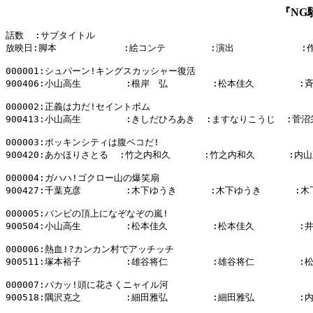
『NG
話数  :サブタイトル

放映日:脚本            :絵コンテ        :演出            :作
000001:シュパーン!キングスカッシャー復活

900406:小山高生        :根岸　弘        :松本佳久        :
000002:正義は力だ!セイントボム

900413:小山高生        :きしだひろあき  :ますなりこうじ  :菅沼
000003:ポッキンシティは腹ペコだ!

900420:あかほりさとる  :竹之内和久      :竹之内和久      :内山
000004:ガハハ!ゴクロー山の爆笑扇

900427:千葉克彦        :木下ゆうき      :木下ゆうき      :木
000005:バンビの頂上になぞなぞの嵐!

900504:小山高生        :松本佳久        :松本佳久        :
000006:熱血!?カンカン村でアッチッチ

900511:塚本裕子        :雄谷将仁        :雄谷将仁        :
000007:パカッ!頭に花さくニャイル河

900518:隅沢克之        :細田雅弘        :細田雅弘        :