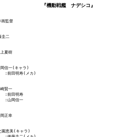
『機動戦艦 ナデシコ』
作画監督

藤圭二

江上夏樹

山岡信一(キャラ)

     :前田明寿(メカ)

浜崎賢一

    :前田明寿

    :山岡信一

平岡正幸

之園恵美(キャラ)

     :後藤圭二(メカ)
