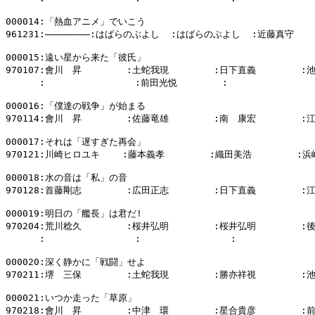
000014:「熱血アニメ」でいこう

961231:――――――――:はばらのぶよし  :はばらのぶよし  :近藤真守

000015:遠い星から来た「彼氏」

970107:會川　昇        :土蛇我現        :日下直義        :
      :                :前田光悦        :                
000016:「僕達の戦争」が始まる

970114:會川　昇        :佐藤竜雄        :南　康宏        :
000017:それは「遅すぎた再会」

970121:川崎ヒロユキ    :藤本義孝        :織田美浩        :浜
000018:水の音は「私」の音

970128:首藤剛志        :広田正志        :日下直義        :
000019:明日の「艦長」は君だ!

970204:荒川稔久        :桜井弘明        :桜井弘明        :
      :                :                :            
000020:深く静かに「戦闘」せよ

970211:堺　三保        :土蛇我現        :勝亦祥視        :
000021:いつか走った「草原」

970218:會川　昇        :中津　環        :星合貴彦        :