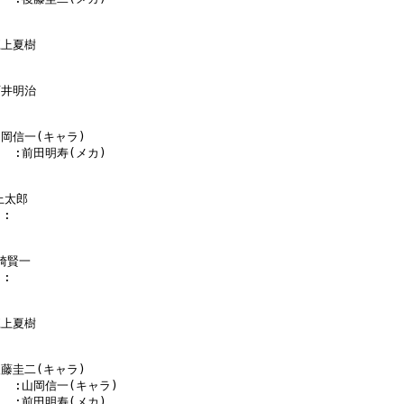
江上夏樹

石井明治

山岡信一(キャラ)

     :前田明寿(メカ)

上太郎

:

崎賢一

:

江上夏樹

後藤圭二(キャラ)

     :山岡信一(キャラ)

     :前田明寿(メカ)
