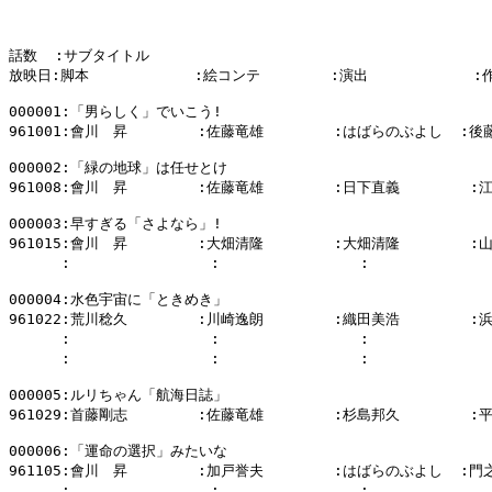
話数  :サブタイトル

放映日:脚本            :絵コンテ        :演出            :
000001:「男らしく」でいこう!

961001:會川　昇        :佐藤竜雄        :はばらのぶよし  :後
000002:「緑の地球」は任せとけ

961008:會川　昇        :佐藤竜雄        :日下直義        :
000003:早すぎる「さよなら」!

961015:會川　昇        :大畑清隆        :大畑清隆        :
      :                :                :           
000004:水色宇宙に「ときめき」

961022:荒川稔久        :川崎逸朗        :織田美浩        :
      :                :                :            
      :                :                :            
000005:ルリちゃん「航海日誌」

961029:首藤剛志        :佐藤竜雄        :杉島邦久        :
000006:「運命の選択」みたいな

961105:會川　昇        :加戸誉夫        :はばらのぶよし  :門
      :                :                :           