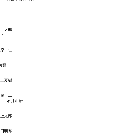
池上太郎

:

江原　仁

崎賢一

江上夏樹

後藤圭二

    :石井明治

池上太郎

前田明寿
