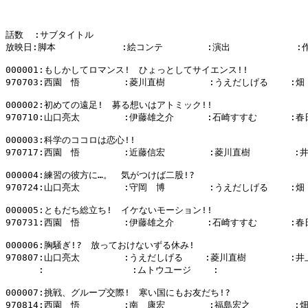
話数  :サブタイトル

放映日:脚本            :絵コンテ        :演出            :
000001:もしかしてロマンス!　ひょっとしてサイエンス!!

970703:西園　悟        :菱川直樹        :うえだしげる    :畑
000002:初めての遠足!　募る想いはアトミック!!

970710:山口亮太        :伊藤雄之介      :石崎すすむ      :春
000003:科学のココロは恋心!!

970717:西園　悟        :近藤信宏        :菱川直樹        :
000004:練習の彼方に…。　気がつけば二股!?

970724:山口亮太        :守岡　博        :うえだしげる    :畑
000005:ともだち総立ち!　イケないモーション!!

970731:西園　悟        :伊藤雄之介      :石崎すすむ      :春
000006:胸騒ぎ!?　放っておけないずる休み!

970807:山口亮太        :うえだしげる    :菱川直樹        :井
      :                :ムトウユージ    :                :
000007:挑戦、グループ交際!　寒い国にもお友だち!?

970814:西園　悟        :南　康宏        :福島宏之        :