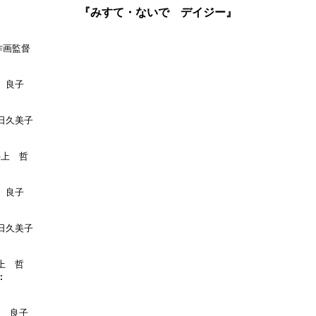
『みすて・ないで デイジー』
作画監督

　良子

日久美子

井上　哲

　良子

日久美子

上　哲



畑　良子
