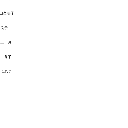
春日久美子

良子

井上　哲

畑　良子
