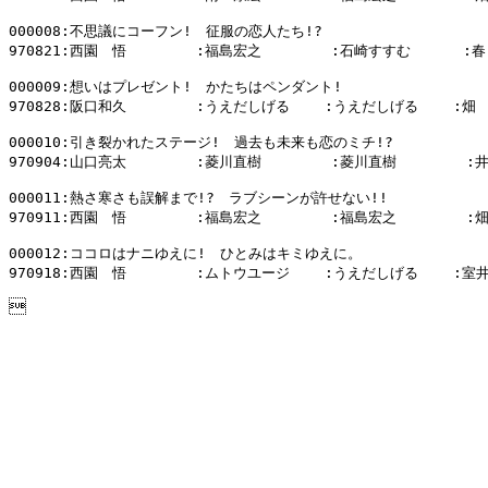
000008:不思議にコーフン!　征服の恋人たち!?

970821:西園　悟        :福島宏之        :石崎すすむ      :
000009:想いはプレゼント!　かたちはペンダント!

970828:阪口和久        :うえだしげる    :うえだしげる    :畑　
000010:引き裂かれたステージ!　過去も未来も恋のミチ!?

970904:山口亮太        :菱川直樹        :菱川直樹        :
000011:熱さ寒さも誤解まで!?　ラブシーンが許せない!!

970911:西園　悟        :福島宏之        :福島宏之        :
000012:ココロはナニゆえに!　ひとみはキミゆえに。

