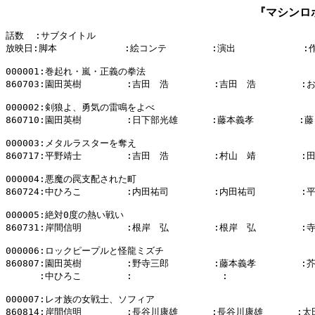
『マシンロ
話数  :サブタイトル

放映日:脚本            :絵コンテ        :演出            :
000001:巻起れ・嵐・正義の拳法

860703:園田英樹        :吉田　浩        :吉田　浩        
000002:剣狼よ、勇気の雷鳴をよべ

860710:園田英樹        :日下部光雄      :藤本義孝        :藤
000003:メタルラスターを奪え

860717:平野靖士        :吉田　浩        :村山　靖        :
000004:悪魔の罠支配された町

860724:中ひろこ        :内田祐司        :内田祐司        :
000005:絶対0度の熱い戦い

860731:岸間信明        :根岸　弘        :根岸　弘        :
000006:ロックピープルと怪龍ミズチ

860807:園田英樹        :野寺三郎        :藤本義孝        :
      :中ひろこ        :                :                
000007:レオ族の女戦士、ソフィア

860814:岸間信明        :長谷川康雄      :長谷川康雄      :太