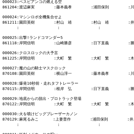
000023:ベスビアンコの燃える空

861204:渡辺麻実        :藤本義孝        :浦田保則        :
000024:マシンロボ全機集合せよ

861211:園田英樹        :村山　靖        :村山　靖        :
      :                :                :            
000025:出撃!ランドコマンダー5

861118:岸間信明        :山崎勝彦        :日下直義        :
000026:クロスロックの大予言

861225:岸間信明        :大町　繁        :大町　繁        :
000027:魔の山の騎士マスクロック

870108:園田英樹        :横山淳一        :藤本義孝        :
000028:爆発10秒前・走れタフトレーラー

870115:岸間信明        :根岸　弘        :日下直義        :
000029:地底からの脱出・プロトラック登場

870122:岸間信明        :大町　繁        :大町　繁        :
000030:火を噴けビッグブレーザーカノン

870129:麻尾るみこ      :上妻普作        :浦田保則        :井
      :                :                :            