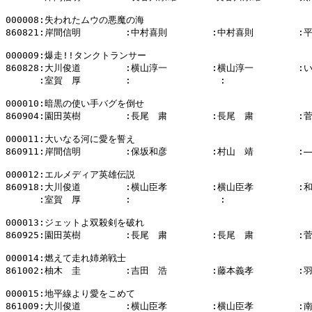
000008:失われたムウの悪魔の海

860821:岸間信明        :中村喜則        :中村喜則        :
000009:爆走!!タンクトランサー

860828:大川俊道        :横山淳一        :横山淳一        :
      :室賀　厚        :                :              
000010:暗黒の使い手バグを倒せ

860904:園田英樹        :長尾　粛        :長尾　粛        :
000011:大いなる河に愛を誓え

860911:岸間信明        :保坂和彦        :村山　靖        :―――
000012:エルメディア英雄伝説

860918:大川俊道        :横山臣孝        :横山臣孝        :
      :室賀　厚        :                :                
000013:ジェットよ双殺剣を破れ

860925:園田英樹        :長尾　粛        :長尾　粛        :
000014:燃えて走れ姉弟戦士

861002:柚木　圭        :吉田　浩        :藤本義孝        :
000015:地平線より愛をこめて

861009:大川俊道        :横山臣孝        :横山臣孝        :