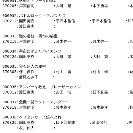
000031:妖剣メドウーサの呪い

870205:岸間信明        :大町　繁        :木下勇喜        :
000032:バトルロック・マルスの涙

870212:園田英樹        :宇津木雅信      :宇津木雅信      :和
      :渡辺麻実        :                :                
000033:謎の遺跡・四つの秘宝

870219:岸間信明        :政木伸一        :政木伸一        :
000034:宇宙に消えたバイカンフー

870226:園田英樹        :大町　繁        :大町　繁        :
000035:宝石超人の秘密

870305:伴　俊作        :村山　靖        :村山　靖        :
      :麻尾るみ子      :                :                
000036:アンバーを救え・ブレーザーカノン

870312:渡辺麻実        :吉田　浩        :日下直義        :
000037:危機一髪ランドコマンダー5

870319:岸間信明        :藤本義孝        :藤本義孝        :
000038:ヘリタンサーよ銃をとれ

870326:園田英樹        :日下部光雄      :浦田保則        :佐
      :衣川仲人        :                :                