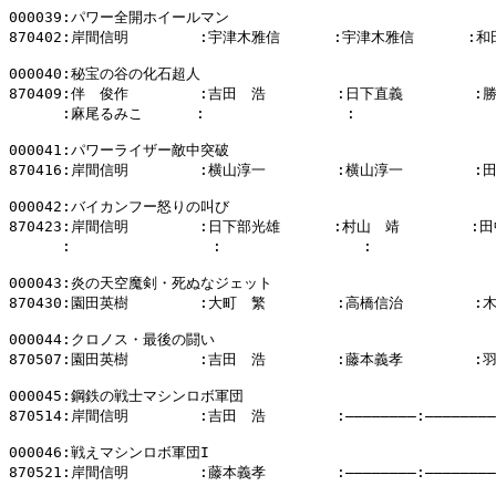
000039:パワー全開ホイールマン

870402:岸間信明        :宇津木雅信      :宇津木雅信      :和
000040:秘宝の谷の化石超人

870409:伴　俊作        :吉田　浩        :日下直義        :
      :麻尾るみこ      :                :                
000041:パワーライザー敵中突破

870416:岸間信明        :横山淳一        :横山淳一        :
000042:バイカンフー怒りの叫び

870423:岸間信明        :日下部光雄      :村山　靖        :田
      :                :                :            
000043:炎の天空魔剣・死ぬなジェット

870430:園田英樹        :大町　繁        :高橋信治        :
000044:クロノス・最後の闘い

870507:園田英樹        :吉田　浩        :藤本義孝        :
000045:鋼鉄の戦士マシンロボ軍団

870514:岸間信明        :吉田　浩        :――――――――:――――――――

000046:戦えマシンロボ軍団I

870521:岸間信明        :藤本義孝        :――――――――:――――――――
