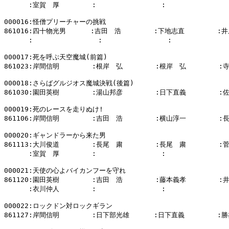
      :室賀　厚        :                :                
000016:怪僧プリーチャーの挑戦

861016:四十物光男      :吉田　浩        :下地志直        :井
      :                :                :            
000017:死を呼ぶ天空魔城(前篇)

861023:岸間信明        :根岸　弘        :根岸　弘        :
000018:さらばグルジオス魔城決戦(後篇)

861030:園田英樹        :湯山邦彦        :日下直義        :
000019:死のレースを走りぬけ!

861106:岸間信明        :吉田　浩        :横山淳一        :
000020:ギャンドラーから来た男

861113:大川俊道        :長尾　粛        :長尾　粛        :
      :室賀　厚        :                :                
000021:天使の心よバイカンフーを守れ

861120:園田英樹        :吉田　浩        :藤本義孝        :
      :衣川仲人        :                :              
000022:ロックドン対ロックギラン

861127:岸間信明        :日下部光雄      :日下直義        :勝