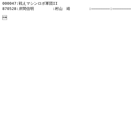
000047:戦えマシンロボ軍団II

