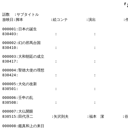
『
話数  :サブタイトル

放映日:脚本            :絵コンテ        :演出            :
000001:日本の誕生

830403:                :                :              
000002:幻の邪馬台国

830410:                :                :              
000003:大和朝廷の成立

830417:                :                :              
000004:聖徳大使の理想

830424:                :                :              
000005:大化の改新

830501:                :                :              
000006:壬申の乱

830508:                :                :              
000007:大仏開眼

830515:田代淳二        :矢沢則夫        :福本　潔        :
000008:鑑真和上の来日
