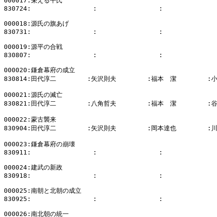
000017:栄える平氏

830724:                :                :              
000018:源氏の旗あげ

830731:                :                :              
000019:源平の合戦

830807:                :                :              
000020:鎌倉幕府の成立

830814:田代淳二        :矢沢則夫        :福本　潔        :
000021:源氏の滅亡

830821:田代淳二        :八角哲夫        :福本　潔        :
000022:蒙古襲来

830904:田代淳二        :矢沢則夫        :岡本達也        :
000023:鎌倉幕府の崩壊

830911:                :                :              
000024:建武の新政

830918:                :                :              
000025:南朝と北朝の成立

830925:                :                :              
000026:南北朝の統一
