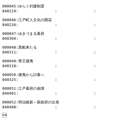
000045:ゆらぐ封建制度

840219:                :                :              
000046:江戸町人文化の開花

840226:                :                :              
000047:ゆきづまる幕府

840304:                :                :              
000048:黒船来たる

840311:                :                :              
000049:尊王攘夷

840318:                :                :              
000050:攘夷から討幕へ

840325:                :                :              
000051:江戸幕府の崩壊

840401:                :                :              
000052:明治維新～新政府の出発

