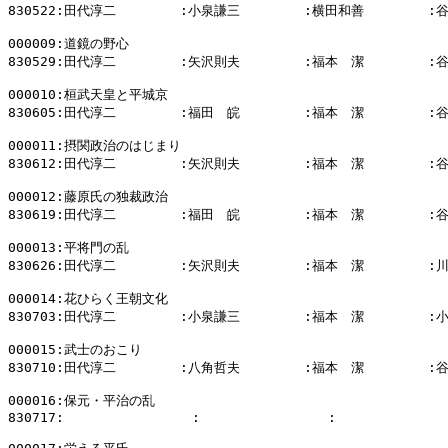
830522:田代淳二        :小泉謙三        :横田和善        :
000009:道鏡の野心

830529:田代淳二        :矢沢則夫        :福本　潔        :
000010:桓武天皇と平城京

830605:田代淳二        :福田　皖        :福本　潔        :
000011:摂関政治のはじまり

830612:田代淳二        :矢沢則夫        :福本　潔        :
000012:藤原氏の独裁政治

830619:田代淳二        :福田　皖        :福本　潔        :
000013:平将門の乱

830626:田代淳二        :矢沢則夫        :福本　潔        :
000014:花ひらく王朝文化

830703:田代淳二        :小泉謙三        :福本　潔        :
000015:武士のおこり

830710:田代淳二        :八角哲夫        :福本　潔        :
000016:保元・平治の乱

830717:                :                :              