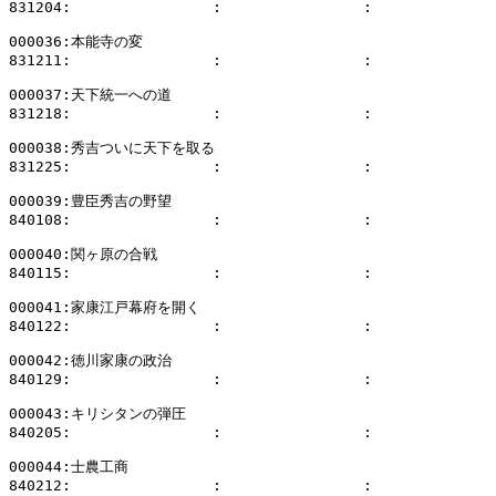
831204:                :                :              
000036:本能寺の変

831211:                :                :              
000037:天下統一への道

831218:                :                :              
000038:秀吉ついに天下を取る

831225:                :                :              
000039:豊臣秀吉の野望

840108:                :                :              
000040:関ヶ原の合戦

840115:                :                :              
000041:家康江戸幕府を開く

840122:                :                :              
000042:徳川家康の政治

840129:                :                :              
000043:キリシタンの弾圧

840205:                :                :              
000044:士農工商

840212:                :                :              