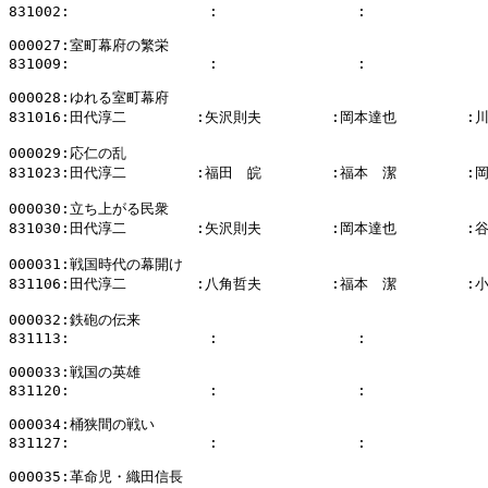
831002:                :                :              
000027:室町幕府の繁栄

831009:                :                :              
000028:ゆれる室町幕府

831016:田代淳二        :矢沢則夫        :岡本達也        :
000029:応仁の乱

831023:田代淳二        :福田　皖        :福本　潔        :
000030:立ち上がる民衆

831030:田代淳二        :矢沢則夫        :岡本達也        :
000031:戦国時代の幕開け

831106:田代淳二        :八角哲夫        :福本　潔        :
000032:鉄砲の伝来

831113:                :                :              
000033:戦国の英雄

831120:                :                :              
000034:桶狭間の戦い

831127:                :                :              
000035:革命児・織田信長
