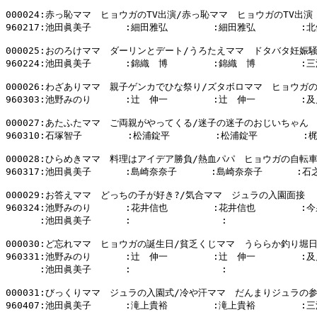
000024:赤っ恥ママ　ヒョウガのTV出演/赤っ恥ママ　ヒョウガのTV出演 
960217:池田眞美子      :細田雅弘        :細田雅弘        :北
000025:おのろけママ　ダーリンとデート/うろたえママ　ドタバタ妊娠騒
960224:池田眞美子      :錦織　博        :錦織　博        :三
000026:わざありママ　親子ゲンカでひな祭り/ズタボロママ　ヒョウガの
960303:池野みのり      :辻　伸一        :辻　伸一        :及
000027:あたふたママ　ご両親がやってくる/迷子の迷子のおじいちゃん

960310:石塚智子        :松浦錠平        :松浦錠平        :
000028:ひらめきママ　料理はアイデア勝負/熱血パパ　ヒョウガの自転車
960317:池田眞美子      :島崎奈奈子      :島崎奈奈子      :石
000029:お答えママ　どっちの子が好き?/気合ママ　ジュラの入園面接

960324:池野みのり      :花井信也        :花井信也        :今
      :池田眞美子      :                :                
000030:ど忘れママ　ヒョウガの誕生日/貧乏くじママ　うららか釣り堀日
960331:池野みのり      :辻　伸一        :辻　伸一        :及
      :池田眞美子      :                :                
000031:びっくりママ　ジュラの入園式/冷や汗ママ　だんまりジュラの参
960407:池田眞美子      :滝上貴裕        :滝上貴裕        :三