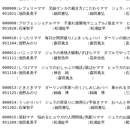
000008:レフェリーママ　兄妹ゲンカの裁き方/こだわりママ　ジュラ、パ
951021:池田眞美子      :細田雅弘        :細田雅弘        :石
000009:プロフェッショナルママ　子連れ遊園地マニュアル/迷走ママ　ヒ
951028:石塚智子        :松浦錠平        :松浦錠平        :
000010:ぐったりママ　毎日が関所破り/ぶきっちょパパ　ダーリンの抜け
951104:池野みのり      :森田風太        :森田風太        :及
000011:パニックママ　ジュラの発熱大騒動/ずぼらママ　ダブルでやって
951111:池田眞美子      :越智浩作        :花井信也        :今
000012:しつけママ　ジュラのおしゃぶり物語/親ばかママ　ヒョウガのお
951118:池田眞美子      :神谷　純        :森田風太        :石
      :                :森田風太        :                
000013:どきどきママ　ダーリンの実家へ行く/しみじみパパ　暴かれるダ
951125:池野みのり      :錦織　博        :錦織　博        :三
000014:うっかりパパ　ジュラの荷造りに御用心/手抜きママ　おべんと作
951202:石塚智子        :細田雅弘        :細田雅弘        :
000015:深刻ママ　悩めるヒョウガの人間関係/気配りママ　ジュラのお誕
951209:池田眞美子      :松浦錠平        :松浦錠平        :