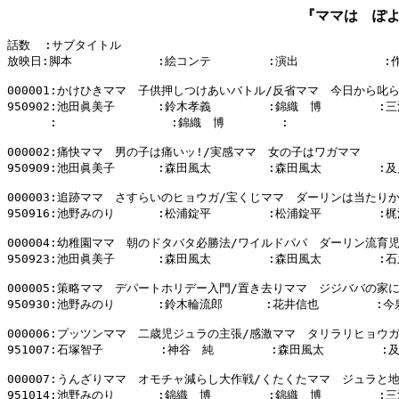
『ママは ぽ
話数  :サブタイトル

放映日:脚本            :絵コンテ        :演出            :
000001:かけひきママ　子供押しつけあいバトル/反省ママ　今日から叱ら
950902:池田眞美子      :鈴木孝義        :錦織　博        :三
      :                :錦織　博        :                
000002:痛快ママ　男の子は痛いッ!/実感ママ　女の子はワガママ

950909:池田眞美子      :森田風太        :森田風太        :及
000003:追跡ママ　さすらいのヒョウガ/宝くじママ　ダーリンは当たりか
950916:池野みのり      :松浦錠平        :松浦錠平        :
000004:幼稚園ママ　朝のドタバタ必勝法/ワイルドパパ　ダーリン流育児
950923:池田眞美子      :森田風太        :森田風太        :石
000005:策略ママ　デパートホリデー入門/置き去りママ　ジジババの家に
950930:池野みのり      :鈴木輪流郎      :花井信也        :今
000006:プッツンママ　二歳児ジュラの主張/感激ママ　タリラリヒョウガ
951007:石塚智子        :神谷　純        :森田風太        :
000007:うんざりママ　オモチャ減らし大作戦/くたくたママ　ジュラと地
951014:池野みのり      :錦織　博        :錦織　博        :三