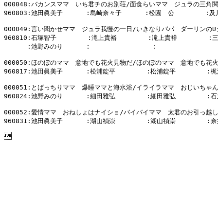
000048:バカンスママ　いち君チのお別荘/面食らいママ　ジュラの三角関
960803:池田眞美子      :島崎奈々子      :松園　公        :及
000049:言い聞かせママ　ジュラ我慢の一日/いきなりパパ　ダーリンのU
960810:石塚智子        :滝上貴裕        :滝上貴裕        :
      :池野みのり      :                :                
000050:ほのぼのママ　意地でも花火見物だ/ほのぼのママ　意地でも花火
960817:池田眞美子      :松浦錠平        :松浦錠平        :
000051:とばっちりママ　爆睡ママと海水浴/イライラママ　おじいちゃん
960824:池野みのり      :細田雅弘        :細田雅弘        :石
000052:愛情ママ　おねしょはナイショ/バイバイママ　太君のお引っ越し
