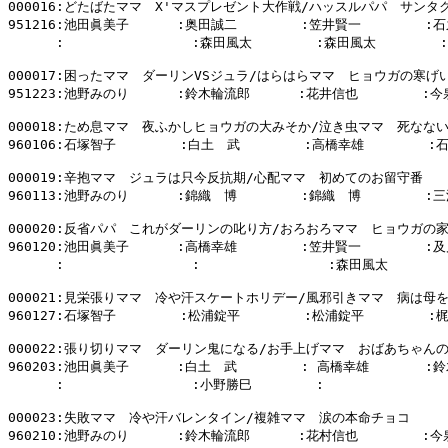
000016:どたばたママ　X'マスプレゼント大作戦/ハッスルパパ　サンタ
951216:池田眞美子      :奥田誠二        :笠井賢一        :石
      :                :森田風太        :森田風太        :

000017:困ったママ　ダーリンVSジュラ/はらはらママ　ヒョウガの寒げい
951223:池野みのり      :鈴木輪流郎      :花井信也        :今
000018:ため息ママ　夜ふかしヒョウガの大みそか/泣き虫ママ　死なない
960106:石塚智子        :白土　武        :高橋幸雄        :
000019:辛抱ママ　ジュラは只今反抗期/心配ママ　初めてのお留守番

960113:池野みのり      :錦織　博        :錦織　博        :三
000020:反省パパ　これがダーリンの叱り方/おろおろママ　ヒョウガの家
960120:池田眞美子      :高橋幸雄        :笠井賢一        :及
      :                :                :森田風太        
000021:見栄張りママ　冷や汗スケートホリデー/風邪引きママ　病は母を
960127:石塚智子        :松浦錠平        :松浦錠平        :
000022:張り切りママ　ダーリン鬼になる/お手上げママ　おばあちゃんの
960203:池田眞美子      :白土　武        : 高橋幸雄       :
      :                :小野勝巳        :              
000023:失敗ママ　冷や汗バレンタイン/複雑ママ　涙の本命チョコ

960210:池野みのり      :鈴木輪流郎      :花村信也        :今