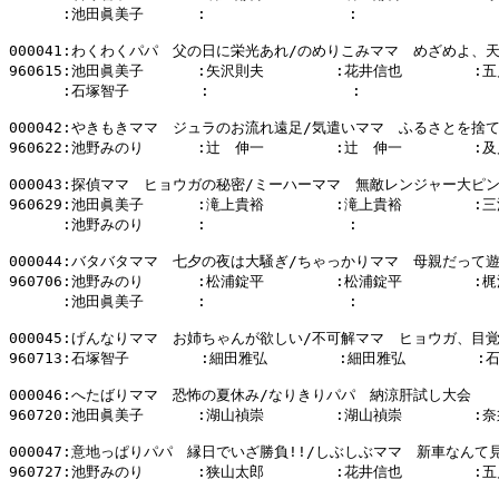
      :池田眞美子      :                :                
000041:わくわくパパ　父の日に栄光あれ/のめりこみママ　めざめよ、天才
960615:池田眞美子      :矢沢則夫        :花井信也        :
      :石塚智子        :                :                
000042:やきもきママ　ジュラのお流れ遠足/気遣いママ　ふるさとを捨て
960622:池野みのり      :辻　伸一        :辻　伸一        :及
000043:探偵ママ　ヒョウガの秘密/ミーハーママ　無敵レンジャー大ピン
960629:池田眞美子      :滝上貴裕        :滝上貴裕        :三
      :池野みのり      :                :                
000044:バタバタママ　七夕の夜は大騒ぎ/ちゃっかりママ　母親だって遊
960706:池野みのり      :松浦錠平        :松浦錠平        :
      :池田眞美子      :                :                
000045:げんなりママ　お姉ちゃんが欲しい/不可解ママ　ヒョウガ、目覚
960713:石塚智子        :細田雅弘        :細田雅弘        :
000046:へたばりママ　恐怖の夏休み/なりきりパパ　納涼肝試し大会

960720:池田眞美子      :湖山禎崇        :湖山禎崇        :奈
000047:意地っぱりパパ　縁日でいざ勝負!!/しぶしぶママ　新車なんて見
960727:池野みのり      :狭山太郎        :花井信也        :