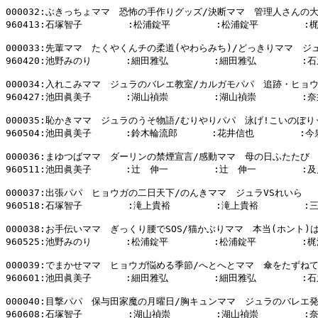
000032:ぶきっちょママ　恐怖の手作りグッズ/決断ママ　管理人さんの大
960413:石塚智子        :松浦錠平        :松浦錠平        :
000033:先輩ママ　たくやくんチの柔道(やわらみち)/どっきりママ　ジ
960420:池野みのり      :細田雅弘        :細田雅弘        :石
000034:入れこみママ　ジュラのバレエ教室/カルガモパパ　追跡・ヒョウ
960427:池田眞美子      :湖山禎崇        :湖山禎崇        :奈
000035:恥かきママ　ジュラのうそ物語/むりやりパパ　泳げ!こいのぼりッ
960504:池田眞美子      :鈴木輪流郎      :花井信也        :今
000036:まゆつばママ　ダーリンの禁煙宣言/感動ママ　母の日ふたたび

960511:池田眞美子      :辻　伸一        :辻　伸一        :及
000037:出張パパ　ヒョウガの二日天下/のんきママ　ジュラVSれいら

960518:石塚智子        :滝上貴裕        :滝上貴裕        :
000038:お手伝いママ　ぎっくり腰でSOS/猫かぶりママ　本当(ホント)
960525:池野みのり      :松浦錠平        :松浦錠平        :
000039:でまかせママ　ヒョウガ悩める季節/へとへとママ　傘をたずねて
960601:池田眞美子      :細田雅弘        :細田雅弘        :石
000040:目撃パパ　保与田家魔の月曜日/胸キュンママ　ジュラのバレエ発
960608:石塚智子        :湖山禎崇        :湖山禎崇        :