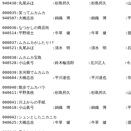
940430:丸尾みほ        :杉島邦久        :杉島邦久        :
000035:笑ってムカムカ

940507:大橋志吉        :錦織　博        :錦織　博        :
000036:なつかしの商店街

940514:平野靖士        :牛草　健        :牛草　健        :
000037:ムカムカがふたり!?

940521:丸尾みほ        :清水　明        :清水　明        :
000038:ムカムカ宝島

940528:小山眞弓        :鈴木輪流郎      :北川正人        :今
000039:氷河期でムカムカ

940604:大橋志吉        :平川達也        :平川達也        :
000040:散歩でムカパラ

940611:平野美枝        :杉島邦久        :杉島邦久        :
000041:川上からの手紙

940618:小山眞弓        :錦織　博        :錦織　博        :
000042:シュンとしたニカニカ

940625:大橋志吉        :牛草　健        :牛草　健        :