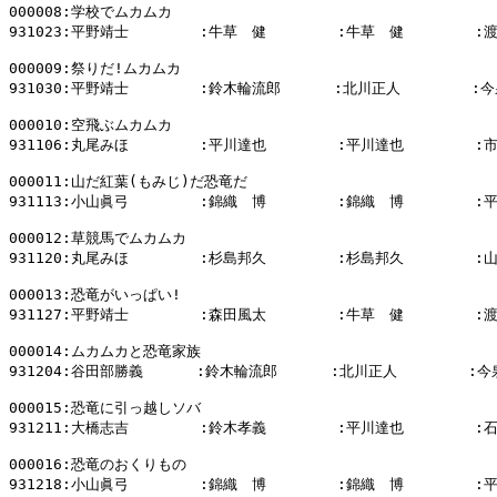
000008:学校でムカムカ

931023:平野靖士        :牛草　健        :牛草　健        :
000009:祭りだ!ムカムカ

931030:平野靖士        :鈴木輪流郎      :北川正人        :今
000010:空飛ぶムカムカ

931106:丸尾みほ        :平川達也        :平川達也        :
000011:山だ紅葉(もみじ)だ恐竜だ

931113:小山眞弓        :錦織　博        :錦織　博        :
000012:草競馬でムカムカ

931120:丸尾みほ        :杉島邦久        :杉島邦久        :
000013:恐竜がいっぱい!

931127:平野靖士        :森田風太        :牛草　健        :
000014:ムカムカと恐竜家族

931204:谷田部勝義      :鈴木輪流郎      :北川正人        :今
000015:恐竜に引っ越しソバ

931211:大橋志吉        :鈴木孝義        :平川達也        :
000016:恐竜のおくりもの

931218:小山眞弓        :錦織　博        :錦織　博        :