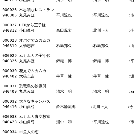
000026:不思議なレストラン

940305:丸尾みほ        :平川達也        :平川達也        :
000027:UFOから王子様

940312:小山眞弓        :森田風太        :北川正人        :
000028:オバケでムカムカ

940319:大橋志吉        :杉島邦久        :杉島邦久        :
000029:ムカムカの子守歌

940326:丸尾みほ        :錦織　博        :錦織　博        :
000030:花見でムカムカ

940402:大橋志吉        :牛草　健        :牛草　健        :
000031:恐竜島の診療所

940409:丸尾みほ        :清水　明        :清水　明        :
000032:大きなキャンバス

940416:小山眞弓        :鈴木輪流郎      :北川正人        :今
000033:ムカムカ青空教室

940423:小山眞弓        :浦中　和        :平川達也        :
000034:半魚人の恋
