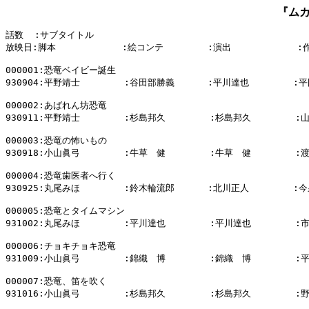
『ム
話数  :サブタイトル

放映日:脚本            :絵コンテ        :演出            :
000001:恐竜ベイビー誕生

930904:平野靖士        :谷田部勝義      :平川達也        :平
000002:あばれん坊恐竜

930911:平野靖士        :杉島邦久        :杉島邦久        :
000003:恐竜の怖いもの

930918:小山眞弓        :牛草　健        :牛草　健        :
000004:恐竜歯医者へ行く

930925:丸尾みほ        :鈴木輪流郎      :北川正人        :今
000005:恐竜とタイムマシン

931002:丸尾みほ        :平川達也        :平川達也        :
000006:チョキチョキ恐竜

931009:小山眞弓        :錦織　博        :錦織　博        :
000007:恐竜、笛を吹く

931016:小山眞弓        :杉島邦久        :杉島邦久        :