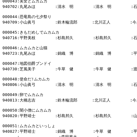
000043:美女とムカムカ

940702:丸尾みほ        :清水　明        :清水　明        :
000044:恐竜島の七夕祭り

940709:小山眞弓        :鈴木輪流郎      :北川正人        :今
000045:きもだめしでムカムカ

940716:平野美枝        :杉島邦久        :杉島邦久        :
000046:ムカムカと山猫

940723:丸尾みほ        :錦織　博        :錦織　博        :
000047:地図伯爵ブンドイ

940730:芝風美子        :牛草　健        :牛草　健        :
000048:使命だ!ムカムカ

940806:小山眞弓        :清水　明        :清水　明        :
000049:卵でムカムカ

940813:大橋志吉        :鈴木輪流郎      :北川正人        :今
000050:闇小僧にムカムカ

940820:平野靖士        :杉島邦久        :杉島邦久        :
000051:ムカムカといっしょ

940827:平野靖士        :錦織　博        :牛草　健        :