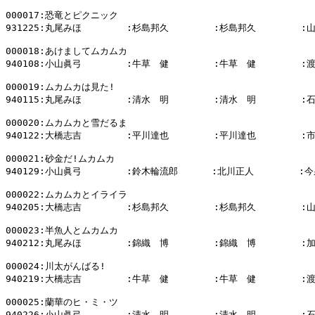
000017:恐竜とピクニック

931225:丸尾みほ        :杉島邦久        :杉島邦久        :
000018:あけましてムカムカ

940108:小山眞弓        :牛草　健        :牛草　健        :
000019:ムカムカは見た!

940115:丸尾みほ        :清水　明        :清水　明        :
000020:ムカムカと雪だるま

940122:大橋志吉        :平川達也        :平川達也        :
000021:砂金だ!ムカムカ

940129:小山眞弓        :鈴木輪流郎      :北川正人        :今
000022:ムカムカとイライラ

940205:大橋志吉        :杉島邦久        :杉島邦久        :
000023:半魚人とムカムカ

940212:丸尾みほ        :錦織　博        :錦織　博        :
000024:川太がんばる!

940219:大橋志吉        :牛草　健        :牛草　健        :
000025:蘭華のヒ・ミ・ツ

940226:小山眞弓        :清水　明        :清水　明        :