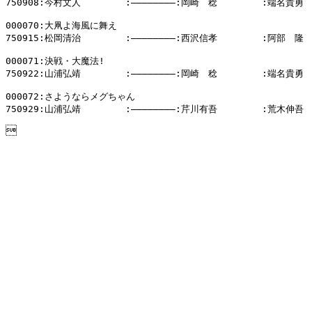
750908:今村文人        :――――――――:岡崎　稔        :端名貴勇

000070:大凧よ海風に舞え

750915:松岡清治        :――――――――:西沢信孝        :阿部　隆

000071:決戦・大魔法!

750922:山浦弘靖        :――――――――:岡崎　稔        :端名貴勇

000072:さようならメグちゃん

