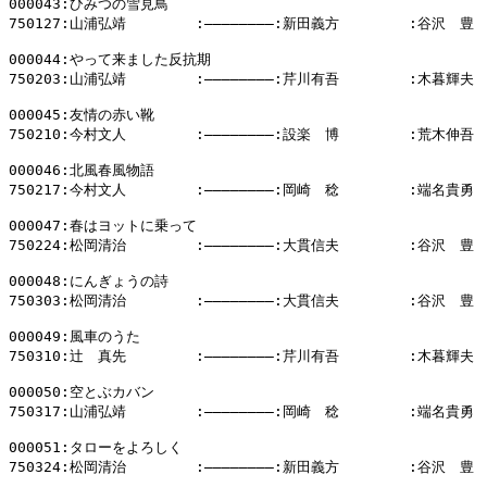
000043:ひみつの雪見鳥

750127:山浦弘靖        :――――――――:新田義方        :谷沢　豊

000044:やって来ました反抗期

750203:山浦弘靖        :――――――――:芹川有吾        :木暮輝夫

000045:友情の赤い靴

750210:今村文人        :――――――――:設楽　博        :荒木伸吾

000046:北風春風物語

750217:今村文人        :――――――――:岡崎　稔        :端名貴勇

000047:春はヨットに乗って

750224:松岡清治        :――――――――:大貫信夫        :谷沢　豊

000048:にんぎょうの詩

750303:松岡清治        :――――――――:大貫信夫        :谷沢　豊

000049:風車のうた

750310:辻　真先        :――――――――:芹川有吾        :木暮輝夫

000050:空とぶカバン

750317:山浦弘靖        :――――――――:岡崎　稔        :端名貴勇

000051:タローをよろしく

750324:松岡清治        :――――――――:新田義方        :谷沢　豊
