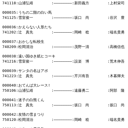
741118:山浦弘靖        :――――――――:新田義方        :上村栄司

000035:うちの二階の白い馬

741125:雪室俊一        :――――――――:坂口　尚        :谷沢　豊

000036:かえらない人形たち

741202:辻　真先        :――――――――:岡崎　稔        :端名貴勇

000037:おかしな転校生

740209:松岡清治        :――――――――:茂野一清        :高橋信也

000038:遠い国ゆき紙ヒコーキ

741216:雪室俊一        :――――――――:設楽　博        :荒木伸吾

000039:サンタの名はアポ

741223:辻　真先        :――――――――:芹川有吾        :木暮輝夫

000040:おてんば大レース!

750106:山浦弘靖        :――――――――:遠藤勇二        :阿部　隆

000041:迷子の白熊くん

750113:辻　真先        :――――――――:坂口　尚        :坂口　尚

000042:友情の雪まつり

750120:松岡清治        :――――――――:岡崎　稔        :端名貴勇
