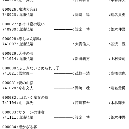
000026:魔法大合戦

740923:山浦弘靖        :――――――――:岡崎　稔        :端名貴勇

000027:さそり座の呪い

740930:山浦弘靖        :――――――――:設楽　博        :荒木伸吾

000028:赤ちゃん騒動

741007:山浦弘靖        :――――――――:大貫信夫        :谷沢　豊

000029:天使の涙

741014:山浦弘靖        :――――――――:新田義方        :上村栄司

000030:ふしぎないじめられっ子

741021:雪室俊一        :――――――――:茂野一清        :高橋信也

000031:愛の山彦

741028:今村文人        :――――――――:岡崎　稔        :端名貴勇

000032:はばたく魔女の影

741104:辻　真先        :――――――――:芹川有吾        :木暮輝夫

000033:サターンの使者

741111:山浦弘靖        :――――――――:設楽　博        :荒木伸吾

000034:招かざる客
