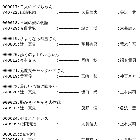
000017:二人のメグちゃん

740722:山浦弘靖        :――――――――:大貫信夫        :谷沢　豊

000018:古城の愛の物語

740729:安藤豊弘        :――――――――:設楽　博        :木暮輝夫

000019:さようなら幽霊さん

740805:辻　真先        :――――――――:芹川有吾        :荒木伸吾

000020:歩くのよ!ミルちゃん

740812:今村文人        :――――――――:岡崎　稔        :端名貴勇

000021:元魔女チャックバアさん

740819:雪室俊一        :――――――――:宮崎一哉        :神宮さとし
000022:星はいつ海に降るか

740826:辻　真先        :――――――――:坂口　尚        :上村栄司

000023:恥かきべそかき大作戦

740902:辻　真先        :――――――――:茂野一清        :谷沢　豊

000024:盗まれたドレス

740909:松岡清治        :――――――――:大貫信夫        :上村栄司

000025:幻の少年

740916:辻　真先        :――――――――:芹川有吾        :木暮輝夫
