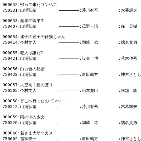
000052:帰って来たゴンベエ

750331:山浦弘靖        :――――――――:芹川有吾        :木暮輝夫

000053:魔界の落第生

750407:山浦弘靖        :――――――――:茂野一清        :森　英樹

000054:迷子の迷子の仔猫ちゃん

750414:今村文人        :――――――――:岡崎　稔        :端名貴勇

000055:犯人は誰だ?

750421:山浦弘靖        :――――――――:設楽　博        :荒木伸吾

000056:白百合の秘密

750428:山浦弘靖        :――――――――:新田義方        :神宮さとし
000057:大空高く鯉のぼり

750505:今村文人        :――――――――:山本寛巳        :阿部　隆

000058:どこへ行ったのゴンベエ

750512:山浦弘靖        :――――――――:芹川有吾        :木暮輝夫

000059:雨の中の少女

750526:山浦弘靖        :――――――――:岡崎　稔        :端名貴勇

000060:若さま大サーカス

750602:雪室俊一        :――――――――:新田義方        :神宮さとし