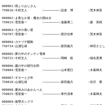
000061:雨ふりおじさん

750616:今村文人        :――――――――:設楽　博        :荒木伸吾

000062:ま夜なか発・魔女の国ゆき

750623:雪室俊一        :――――――――:遠藤勇二        :森　英樹

000063:七夕の青い星

750707:雪室俊一        :――――――――:西沢信孝        :荒木伸吾

000064:カナヅチ騒動

750714:山浦弘靖        :――――――――:新田義方        :神宮さとし
000065:夢の中のチンチン電車

750721:今村文人        :――――――――:岡崎　稔        :端名貴勇

000066:霧の中の朝刊太郎

750804:雪室俊一        :――――――――:山本寛巳        :木暮輝夫

000067:ギターと少年

750818:山浦弘靖        :――――――――:新田義方        :谷沢　豊

000068:夏休みのあかんべえ

750825:雪室俊一        :――――――――:寒竹清孝        :木暮輝夫

000069:復讐犬シグマ
