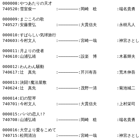
000008:やつあたりの天才

740520:雪室俊一        :――――――――:岡崎　稔        :端名貴勇

000009:まごころの歌

740527:安藤豊弘        :――――――――:大貫信夫        :永樹凡人

000010:すばらしい気球旅行

740603:今村文人        :――――――――:宮崎一哉        :神宮さとし
000011:月よりの使者

740610:山浦弘靖        :――――――――:設楽　博        :木暮輝夫

000012:わんわん騒動

740617:辻　真先        :――――――――:芹川有吾        :荒木伸吾

000013:決闘!魔法屋敷

740624:辻　真先        :――――――――:茂野一清        :菊池城二

000014:幻の竪琴

740701:今村文人        :――――――――:大貫信夫        :上村栄司

000015:パパの恋人!?

740708:山浦弘靖        :――――――――:岡崎　稔        :端名貴勇

000016:大空より愛をこめて

740715:松岡清治        :――――――――:宮崎一哉        :神宮さとし