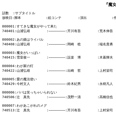
『魔
話数  :サブタイトル

放映日:脚本            :絵コンテ        :演出            :
000001:すてきな魔女がやって来た

740401:山浦弘靖        :――――――――:芹川有吾        :荒木伸吾

000002:あの娘はライバル

740408:山浦弘靖        :――――――――:岡崎　稔        :端名貴勇

000003:魔女がいっぱい

740415:雪室俊一        :――――――――:設楽　博        :木暮輝夫

000004:わが家の灯

740422:山浦弘靖        :――――――――:出崎　哲        :上村栄司

000005:愛の魔法使い

740429:今村文人        :――――――――:鈴木紀男        :永樹凡人

000006:パパは笑っちゃいられない

740506:辻　真先        :――――――――:茂野一清        :高橋信也

000007:わがあこがれのメグ

740513:辻　真先        :――――――――:芹川有吾        :上村栄司
