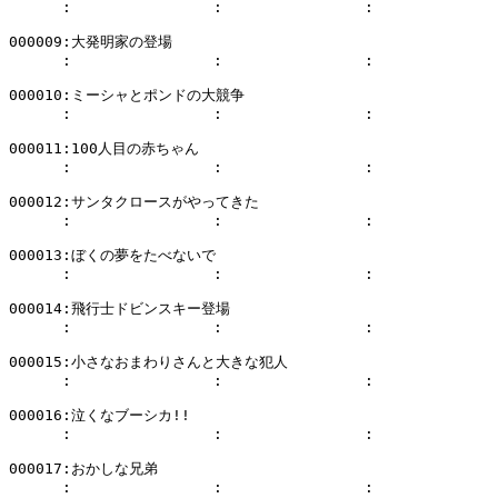
      :                :                :              
000009:大発明家の登場

      :                :                :              
000010:ミーシャとポンドの大競争

      :                :                :              
000011:100人目の赤ちゃん

      :                :                :              
000012:サンタクロースがやってきた

      :                :                :              
000013:ぼくの夢をたべないで

      :                :                :              
000014:飛行士ドビンスキー登場

      :                :                :              
000015:小さなおまわりさんと大きな犯人

      :                :                :              
000016:泣くなブーシカ!!

      :                :                :              
000017:おかしな兄弟

      :                :                :              