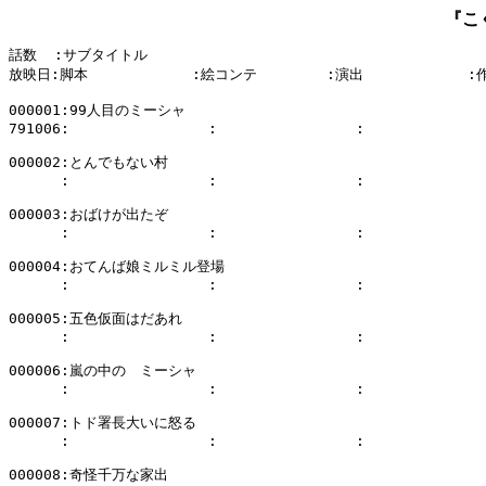
『こ
話数  :サブタイトル

放映日:脚本            :絵コンテ        :演出            :
000001:99人目のミーシャ

791006:                :                :              
000002:とんでもない村

      :                :                :              
000003:おばけが出たぞ

      :                :                :              
000004:おてんば娘ミルミル登場

      :                :                :              
000005:五色仮面はだあれ

      :                :                :              
000006:嵐の中の　ミーシャ

      :                :                :              
000007:トド署長大いに怒る

      :                :                :              
000008:奇怪千万な家出
