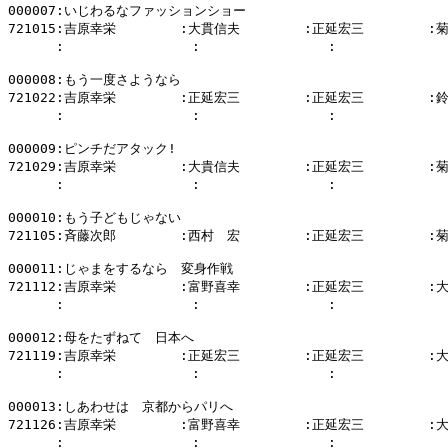
000007:いじわるなファッションショー

721015:吉原幸栄        :大貫信夫        :正延宏三        :
      :                :                :            
000008:もう一度さようなら

721022:吉原幸栄        :正延宏三        :正延宏三        :
      :                :                :            
000009:ピンチだアタック!

721029:吉原幸栄        :大貴信夫        :正延宏三        :
      :                :                :            
000010:もう子どもじゃない

721105:斉藤次郎        :西村　宏        :正延宏三        :
000011:じゃまをするなら　変身作戦

721112:吉原幸栄        :富野喜幸        :正延宏三        :
      :                :                :            
000012:母をたずねて　日本へ

721119:吉原幸栄        :正延宏三        :正延宏三        :
      :                :                :            
000013:しあわせは　京都からパリへ

721126:吉原幸栄        :富野喜幸        :正延宏三        :