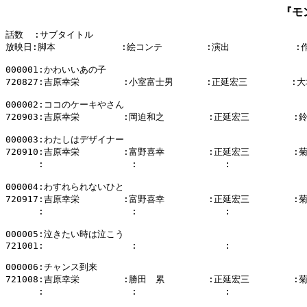
『モ
話数  :サブタイトル

放映日:脚本            :絵コンテ        :演出            :
000001:かわいいあの子

720827:吉原幸栄        :小室富士男      :正延宏三        :大
000002:ココのケーキやさん

720903:吉原幸栄        :岡迫和之        :正延宏三        :
000003:わたしはデザイナー

720910:吉原幸栄        :富野喜幸        :正延宏三        :
      :                :                :            
000004:わすれられないひと

720917:吉原幸栄        :富野喜幸        :正延宏三        :
      :                :                :            
000005:泣きたい時は泣こう

721001:                :                :              
000006:チャンス到来

721008:吉原幸栄        :勝田　累        :正延宏三        :
      :                :                :            