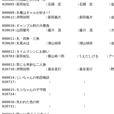
920605:富田祐弘        :石踊　宏        :石踊　宏        :
000009:氷魔はギャルが好き!?

920612:岸間信明        :新田義方        :新田義方        :
000010:ギャンブル村の大勝負

920619:山田隆司        :藤川　茂        :藤川　茂        :
000011:丸・四角・三角

920626:丸尾みほ        :湖山禎崇        :湖山禎崇        :
000012:タイムマシンにお願い

920703:富田祐弘        :横山裕一郎      :うえだしげる    :ア
000013:世にも奇妙な二人旅

920710:岸間信明        :葛谷直行        :葛谷直行        :
000014:じいちゃんの初恋物語

920717:                :                :              
000015:モコちゃんの子守唄

920724:                :                :              
000016:失われた色の村

920731:                :                :              