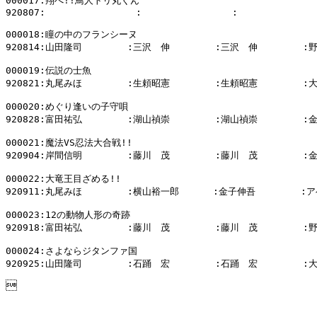
000017:翔べ!!鳥人トリ丸くん

920807:                :                :              
000018:瞳の中のフランシーヌ

920814:山田隆司        :三沢　伸        :三沢　伸        :
000019:伝説の士魚

920821:丸尾みほ        :生頼昭憲        :生頼昭憲        :
000020:めぐり逢いの子守唄

920828:富田祐弘        :湖山禎崇        :湖山禎崇        :
000021:魔法VS忍法大合戦!!

920904:岸間信明        :藤川　茂        :藤川　茂        :
000022:大竜王目ざめる!!

920911:丸尾みほ        :横山裕一郎      :金子伸吾        :ア
000023:12の動物人形の奇跡

920918:富田祐弘        :藤川　茂        :藤川　茂        :
000024:さよならジタンファ国

