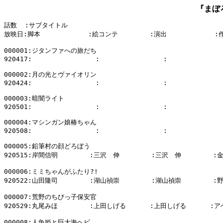
『まぼ
話数  :サブタイトル

放映日:脚本            :絵コンテ        :演出            :
000001:ジタンファへの旅だち

920417:                :                :              
000002:月の光とヴァイオリン

920424:                :                :              
000003:暗闇ライト

920501:                :                :              
000004:マシンガン娘椿ちゃん

920508:                :                :              
000005:鉛筆村の顔どろぼう

920515:岸間信明        :三沢　伸        :三沢　伸        :
000006:ミミちゃんがふたり?!

920522:山田隆司        :湖山禎崇        :湖山禎崇        :
000007:荒野のちびっ子保安官

920529:丸尾みほ        :上田しげる      :上田しげる      :ア
000008:人魚姫と巨大海ヘビ
