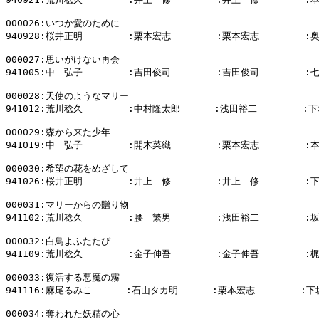
000026:いつか愛のために

940928:桜井正明        :栗本宏志        :栗本宏志        :
000027:思いがけない再会

941005:中　弘子        :吉田俊司        :吉田俊司        :
000028:天使のようなマリー

941012:荒川稔久        :中村隆太郎      :浅田裕二        :下
000029:森から来た少年

941019:中　弘子        :開木菜織        :栗本宏志        :
000030:希望の花をめざして

941026:桜井正明        :井上　修        :井上　修        :
000031:マリーからの贈り物

941102:荒川稔久        :腰　繁男        :浅田裕二        :
000032:白鳥よふたたび

941109:荒川稔久        :金子伸吾        :金子伸吾        :
000033:復活する悪魔の霧

941116:麻尾るみこ      :石山タカ明      :栗本宏志        :下
000034:奪われた妖精の心
