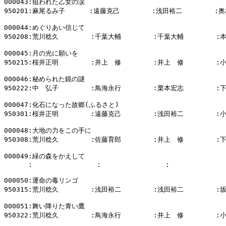
000043:狙われた乙女の涙

950201:麻尾るみ子      :遠藤克己        :浅田裕二        :奥
000044:めぐりあい信じて

950208:荒川稔久        :千葉大輔        :千葉大輔        :
000045:月の光に願いを

950215:桜井正明        :井上　修        :井上　修        :
000046:秘められた鏡の謎

950222:中　弘子        :鳥海永行        :栗本宏志        :
000047:化石になった故郷(ふるさと)

950301:桜井正明        :遠藤克己        :浅田裕二        :
000048:大地の力をこの手に

950308:荒川稔久        :佐藤育郎        :井上　修        :
000049:緑の森をかえして

      :                :                :              
000050:運命の毒リンゴ

950315:荒川稔久        :浅田裕二        :浅田裕二        :
000051:舞い降りた青い鷹

950322:荒川稔久        :鳥海永行        :井上　修        :