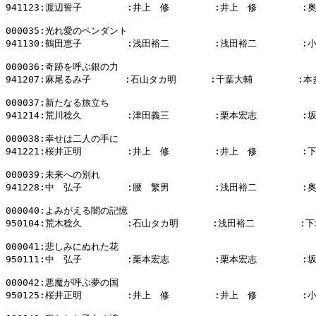
941123:渡辺誓子        :井上　修        :井上　修        :
000035:光れ愛のペンダント

941130:鶴田恵子        :浅田裕二        :浅田裕二        :
000036:奇跡を呼ぶ銀の力

941207:麻尾るみ子      :石山タカ明      :千葉大輔        :本
000037:新たなる旅立ち

941214:荒川稔久        :津田義三        :栗本宏志        :
000038:幸せは二人の手に

941221:桜井正明        :井上　修        :井上　修        :
000039:未来への別れ

941228:中　弘子        :腰　繁男        :浅田裕二        :
000040:よみがえる闇の記憶

950104:荒木稔久        :石山タカ明      :浅田裕二        :下
000041:悲しみにぬれた花

950111:中　弘子        :栗本宏志        :栗本宏志        :
000042:悪魔が呼ぶ夢の国

950125:桜井正明        :井上　修        :井上　修        :