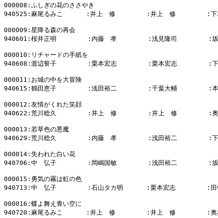
000008:ふしぎの花のささやき

940525:麻尾るみこ      :井上　修        :井上　修        :下
000009:星降る森の再会

940601:桜井正明        :内藤　孝        :浅見隆司        :
000010:リチャードの手紙を

940608:渡辺誓子        :栗本宏志        :栗本宏志        :
000011:お城の中を大冒険

940615:鶴田恵子        :浅田裕二        :千葉大輔        :
000012:友情がくれた笑顔

940622:荒川稔久        :井上　修        :井上　修        :
000013:若草色の悪魔

940629:荒川稔久        :内藤　孝        :浅田裕二        :
000014:失われた白い花

940706:中　弘子        :岡嶋国敏        :浅田裕二        :
000015:勇気の霧は虹の色

940713:中　弘子        :石山タカ明      :栗本宏志        :田
000016:蝶よ舞え青い空に

940720:麻尾るみこ      :井上　修        :井上　修        :奥