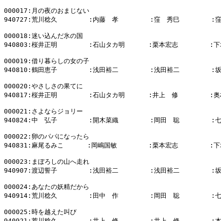
000017:月の夜のおまじない

940727:荒川稔久        :内藤　孝        :窪　秀巳        :
000018:迷い込んだ氷の国

940803:桜井正明        :石山タカ明      :栗本宏志        :下
000019:借り暮らしの女の子

940810:鶴田恵子        :浅田裕二        :浅田裕二        :
000020:やさしさの果てに

940817:桜井正明        :石山タカ明      :井上　修        :奥
000021:さよならジョリー

940824:中　弘子        :開木菜織        :岡田　聡        :
000022:卵のパパになったら

940831:麻尾るみこ      :岡嶋国敏        :栗本宏志        :下
000023:まぼろしの山へ走れ

940907:渡辺誓子        :浅田裕二        :浅田裕二        :
000024:あなたの妖精だから

940914:荒川稔久        :田中　作        :岡田　聡        :
000025:時を越えた叫び

940921:荒川稔久        :井上　修        :井上　修        :