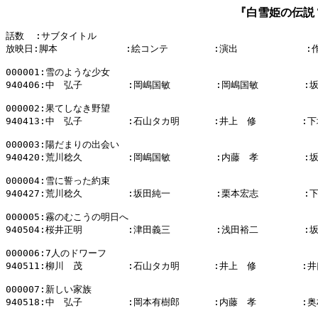
『白雪姫の伝説 The 
話数  :サブタイトル

放映日:脚本            :絵コンテ        :演出            :
000001:雪のような少女

940406:中　弘子        :岡嶋国敏        :岡嶋国敏        :
000002:果てしなき野望

940413:中　弘子        :石山タカ明      :井上　修        :下
000003:陽だまりの出会い

940420:荒川稔久        :岡嶋国敏        :内藤　孝        :
000004:雪に誓った約束

940427:荒川稔久        :坂田純一        :栗本宏志        :
000005:霧のむこうの明日へ

940504:桜井正明        :津田義三        :浅田裕二        :
000006:7人のドワーフ

940511:柳川　茂        :石山タカ明      :井上　修        :井
000007:新しい家族

940518:中　弘子        :岡本有樹郎      :内藤　孝        :奥