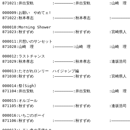
871021:井出安軌        :――――――――:井出安軌        :山崎　理

000009:お願い　やめてェ!

871022:秋本孝志        :――――――――:秋本孝志        :――――――――

000010:Morning Shower

871023:秋すずめ        :――――――――:秋すずめ        :宮崎県人

000011:片想いのサンセット

871028:山崎　理        :――――――――:山崎　理        :山崎　理

000012:ラストチャンス

871029:秋本孝志        :――――――――:秋本孝志        :逢坂浩司

000013:たそがれロンリー　ハイジャンプ編

871030:秋すずめ        :――――――――:秋すずめ        :宮崎県人

000014:祭(Sigh)

871104:井出安軌        :――――――――:井出安軌        :山崎　理

000015:オルゴール

871105:秋すずめ        :――――――――:秋すずめ        :逢坂浩司

000016:いちごのボーイ

871106:秋すずめ        :――――――――:秋すずめ        :――――――――
