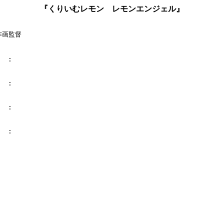
『くりいむレモン レモンエンジェル』
作画監督

  :

  :

  :

  :
