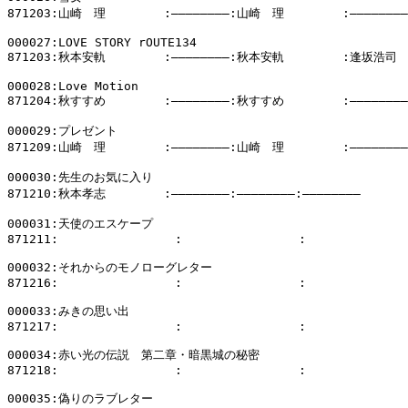
871203:山崎　理        :――――――――:山崎　理        :――――――――

000027:LOVE STORY rOUTE134

871203:秋本安軌        :――――――――:秋本安軌        :逢坂浩司

000028:Love Motion

871204:秋すすめ        :――――――――:秋すすめ        :――――――――

000029:プレゼント

871209:山崎　理        :――――――――:山崎　理        :――――――――

000030:先生のお気に入り

871210:秋本孝志        :――――――――:――――――――:――――――――

000031:天使のエスケープ

871211:                :                :              
000032:それからのモノローグレター

871216:                :                :              
000033:みきの思い出

871217:                :                :              
000034:赤い光の伝説　第二章・暗黒城の秘密

871218:                :                :              
000035:偽りのラブレター
