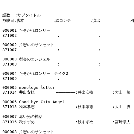
話数  :サブタイトル

放映日:脚本            :絵コンテ        :演出            :
000001:たそがれロンリー

871002:                :                :              
000002:片想いのサンセット

871007:                :                :              
000003:都会のエンジェル

871008:                :                :              
000004:たそがれロンリー　テイク2

871009:                :                :              
000005:monologe letter

871014:井出安軌        :――――――――:井出安軌        :大山　勝

000006:Good bye City Angel

871015:秋本孝志        :――――――――:秋本孝志        :大山　勝

000007:赤い光の神話

871016:秋すずめ        :――――――――:秋すずめ        :宮崎県人

000008:片想いのサンセット
