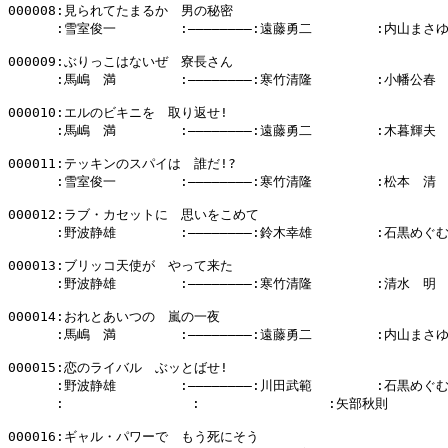
000008:見られてたまるか　男の秘密

      :雪室俊一        :――――――――:遠藤勇二        :内山まさゆ
000009:ぶりっこはないぜ　寮長さん

      :馬嶋　満        :――――――――:寒竹清隆        :小幡公春

000010:エルのビキニを　取り返せ!

      :馬嶋　満        :――――――――:遠藤勇二        :木暮輝夫

000011:テッキンのスパイは　誰だ!?

      :雪室俊一        :――――――――:寒竹清隆        :松本　清

000012:ラブ・カセットに　思いをこめて

      :野波静雄        :――――――――:鈴木幸雄        :石黒めぐむ
000013:ブリッコ天使が　やって来た

      :野波静雄        :――――――――:寒竹清隆        :清水　明

000014:おれとあいつの　嵐の一夜

      :馬嶋　満        :――――――――:遠藤勇二        :内山まさゆ
000015:恋のライバル　ぶッとばせ!

      :野波静雄        :――――――――:川田武範        :石黒めぐむ
      :                :                :矢部秋則        
000016:ギャル・パワーで　もう死にそう
