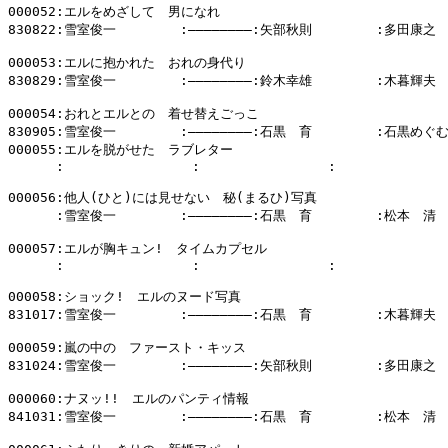
000052:エルをめざして　男になれ

830822:雪室俊一        :――――――――:矢部秋則        :多田康之

000053:エルに抱かれた　おれの身代り

830829:雪室俊一        :――――――――:鈴木幸雄        :木暮輝夫

000054:おれとエルとの　着せ替えごっこ

830905:雪室俊一        :――――――――:石黒　育        :石黒めぐむ		
000055:エルを脱がせた　ラブレター

      :                :                :              
000056:他人(ひと)には見せない　秘(まるひ)写真

      :雪室俊一        :――――――――:石黒　育        :松本　清

000057:エルが胸キュン!　タイムカプセル

      :                :                :              
000058:ショック!　エルのヌード写真

831017:雪室俊一        :――――――――:石黒　育        :木暮輝夫

000059:嵐の中の　ファースト・キッス

831024:雪室俊一        :――――――――:矢部秋則        :多田康之

000060:ナヌッ!!　エルのパンティ情報

841031:雪室俊一        :――――――――:石黒　育        :松本　清
