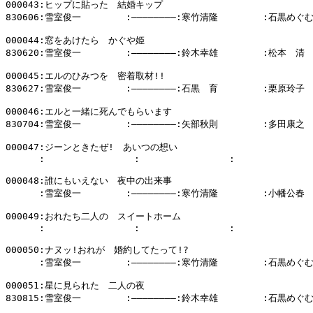
000043:ヒップに貼った　結婚キップ

830606:雪室俊一        :――――――――:寒竹清隆        :石黒めぐむ
000044:窓をあけたら　かぐや姫

830620:雪室俊一        :――――――――:鈴木幸雄        :松本　清

000045:エルのひみつを　密着取材!!

830627:雪室俊一        :――――――――:石黒　育        :栗原玲子

000046:エルと一緒に死んでもらいます

830704:雪室俊一        :――――――――:矢部秋則        :多田康之

000047:ジーンときたぜ!　あいつの想い

      :                :                :              
000048:誰にもいえない　夜中の出来事

      :雪室俊一        :――――――――:寒竹清隆        :小幡公春

000049:おれたち二人の　スイートホーム

      :                :                :              
000050:ナヌッ!おれが　婚約してたって!?

      :雪室俊一        :――――――――:寒竹清隆        :石黒めぐむ
000051:星に見られた　二人の夜

830815:雪室俊一        :――――――――:鈴木幸雄        :石黒めぐむ