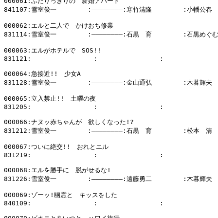
000061:ふたりっきりの　新婚アパート

841107:雪室俊一        :――――――――:寒竹清隆        :小幡公春

000062:エルと二人で　かけおち修業

831114:雪室俊一        :――――――――:石黒　育        :石黒めぐむ
000063:エルがホテルで　SOS!!

831121:                :                :              
000064:急接近!!　少女A

831128:雪室俊一        :――――――――:金山通弘        :木暮輝夫

000065:立入禁止!!　土曜の夜

831205:                :                :              
000066:ナヌッ赤ちゃんが　欲しくなった!?

831212:雪室俊一        :――――――――:石黒　育        :松本　清

000067:ついに絶交!!　おれとエル

831219:                :                :              
000068:エルを勝手に　脱がせるな!

831226:雪室俊一        :――――――――:遠藤勇二        :木暮輝夫

000069:ゾーッ!幽霊と　キッスをした

840109:                :                :              