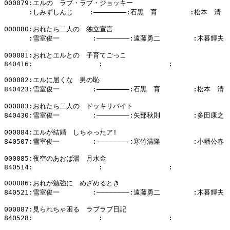
000079:エルの　ラブ・ラブ・ジョッキー

      :しみずしんじ    :――――――――:石黒　育        :松本　清

000080:おれたち二人の　独立宣言

      :雪室俊一        :――――――――:遠藤勇二        :木暮輝夫

000081:おれとエルとの　子育てごっこ

840416:                :                :              
000082:エルに届くな　男の恥

840423:雪室俊一        :――――――――:石黒　育        :松本　清

000083:おれたち二人の　ドッキリバイト

840430:雪室俊一        :――――――――:矢部秋則        :多田康之

000084:エルが結婚　しちゃったア!

840507:雪室俊一        :――――――――:寒竹清隆        :小幡公春

000085:夜空のあおば湯　月水金

840514:                :                :              
000086:おれが勉強に　めざめるとき

840521:雪室俊一        :――――――――:遠藤勇二        :木暮輝夫

000087:見られちゃ困る　ラブラブ日記

840528:                :                :              