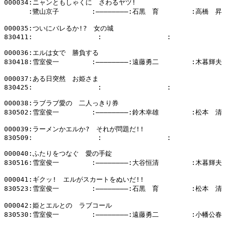
000034:ニャンともしゃくに　さわるヤツ!

      :鷺山京子        :――――――――:石黒　育        :高橋　昇

000035:ついにバレるか!?　女の城

830411:                :                :              
000036:エルは女で　勝負する

830418:雪室俊一        :――――――――:遠藤勇二        :木暮輝夫

000037:ある日突然　お姫さま

830425:                :                :              
000038:ラブラブ愛の　二人っきり券

830502:雪室俊一        :――――――――:鈴木幸雄        :松本　清

000039:ラーメンかエルか?　それが問題だ!!

830509:                :                :              
000040:ふたりをつなぐ　愛の手錠

830516:雪室俊一        :――――――――:大谷恒清        :木暮輝夫

000041:ギクッ!　エルがスカートをぬいだ!!

830523:雪室俊一        :――――――――:石黒　育        :松本　清

000042:姫とエルとの　ラブコール

830530:雪室俊一        :――――――――:遠藤勇二        :小幡公春
