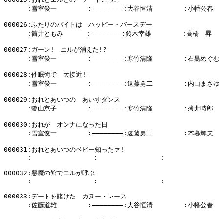
      :雪室俊一        :――――――――:大谷恒清        :小幡公春

000026:ふたりのバイトは　ハッピー・バースデー

      :筒井ともみ      :――――――――:鈴木幸雄        :高橋　昇

000027:ガーン!　エルが消えた!?

      :雪室俊一        :――――――――:寒竹清隆        :石黒めぐむ
000028:催眠術で　大接近!!

      :雪室俊一        :――――――――:遠藤勇二        :内山まさゆ
000029:おれとあいつの　あいすダンス

      :鷺山京子        :――――――――:寒竹清隆        :薄井時郎

000030:おれが　オンナになった日

      :雪室俊一        :――――――――:遠藤勇二        :木暮輝夫

000031:おれとあいつのベビー知ったァ!

      :                :                :              
000032:悪魔の館でエルが呼ぶ

      :                :                :              
000033:デートを賭けた　カヌー・レース

      :佐藤道雄        :――――――――:大谷恒清        :小幡公春
