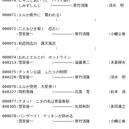
000070:ビキニとあいつと　ハワイ旅行

      :しみずしんじ    :――――――――:寒竹清隆        :清水　明

000071:エルが夜中に　襲われる!

      :                :                :              
000072:二人をひき裂く　恋占い

      :雪室俊一        :――――――――:寒竹清隆        :小幡公春

000073:初恋同志の　露天風呂

      :                :                :              
000074:おれとエルとの　ホットライン

840213:雪室俊一        :――――――――:遠藤勇二        :木暮輝夫

000075:テッキン公認　ふたりの時間

840220:雪室俊一        :――――――――:寒竹清隆        :清水　明

000076:エルが突然　大変身!!

840227:岡村香織        :――――――――:石黒　育        :松本　清

000077:ナヌッ!　ニタの名は青葉春助

840305:雪室俊一        :――――――――:矢部秋則        :多田康之

000078:バンザーイ!　テッキンが辞める

      :雪室俊一        :――――――――:寒竹清隆        :小幡公春
