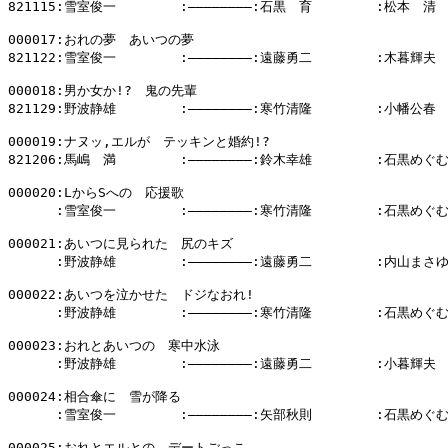
821115:雪室俊一        :――――――――:石黒　育        :松本　清

000017:おれの夢　あいつの夢

821122:雪室俊一        :――――――――:遠藤勇二        :木暮輝夫

000018:男か女か!?　鬼の先輩

821129:野波静雄        :――――――――:寒竹清隆        :小幡公春

000019:ナヌッ,エルが　テッキンと婚約!?

821206:馬嶋　満        :――――――――:鈴木幸雄        :石黒めぐむ
000020:LからSへの　応援歌

      :雪室俊一        :――――――――:寒竹清隆        :石黒めぐむ
000021:あいつに見られた　尻のキズ

      :野波静雄        :――――――――:遠藤勇二        :内山まさゆ
000022:あいつを泣かせた　ドジなおれ!

      :野波静雄        :――――――――:寒竹清隆        :石黒めぐむ
000023:おれとあいつの　寒中水泳

      :野波静雄        :――――――――:遠藤勇二        :小暮輝夫

000024:相合傘に　雪が降る

      :雪室俊一        :――――――――:矢部秋則        :石黒めぐむ
000025:おれとエルとの　デートごっこ
