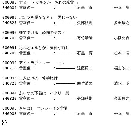
000088:ナヌ! テッキンが　おれの親父!?

840604:雪室俊一        :――――――――:石黒　育        :松本　清

000089:パンツを脱がなきゃ　男じゃない

840625:雪室俊一        :――――――――:矢部秋則        :多田康之

000090:裸で受ける　恐怖のテスト

840702:雪室俊一        :――――――――:寒竹清隆        :小幡公春

000091:おれとエルとが　失神寸前!

840709:雪室俊一        :――――――――:石黒　育        :松本　清

000092:アイ・ラブ・ユー!　エル

840716:雪室俊一        :――――――――:遠藤勇二        :福山映二

000093:二人だけの　修学旅行

840723:雪室俊一        :――――――――:寒竹清隆        :清水　明

000094:あいつの下着は　イタリー製

840820:雪室俊一        :――――――――:矢部秋則        :多田康之

000095:さらば!　サンシャイン学園

