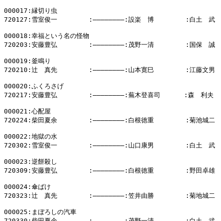
000017:縁切り虫

720127:雪室俊一        :――――――――:設楽　博        :白土　武

000018:幸福という名の怪物

720203:安藤豊弘        :――――――――:茂野一清        :国保　誠

000019:釜鳴り

720210:辻　真先        :――――――――:山本寛巳        :江藤文男

000020:ふくろさげ

720217:安藤豊弘        :――――――――:蕪木登喜司      :森　利夫

000021:心配屋

720224:柴田夏余        :――――――――:白根徳重        :菊池城二

000022:地獄の水

720302:雪室俊一        :――――――――:山口康男        :白土　武

000023:逆餅殺し

720309:安藤豊弘        :――――――――:白根徳重        :野田卓雄

000024:傘ばけ

720323:辻　真先        :――――――――:笠井由勝        :菊地城二

000025:まぼろしの汽車

720330:柴田夏余        :――――――――:茂野一清        :白土　武
