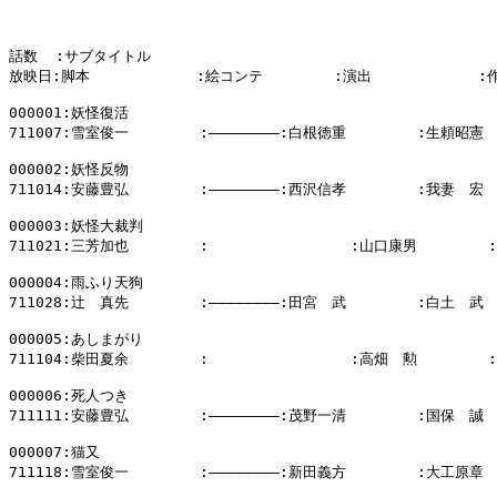
話数  :サブタイトル

放映日:脚本            :絵コンテ        :演出            :
000001:妖怪復活

711007:雪室俊一        :――――――――:白根徳重        :生頼昭憲

000002:妖怪反物

711014:安藤豊弘        :――――――――:西沢信孝        :我妻　宏

000003:妖怪大裁判

711021:三芳加也        :                :山口康男        
000004:雨ふり天狗

711028:辻　真先        :――――――――:田宮　武        :白土　武

000005:あしまがり

711104:柴田夏余        :                :高畑　勲        
000006:死人つき

711111:安藤豊弘        :――――――――:茂野一清        :国保　誠

000007:猫又

711118:雪室俊一        :――――――――:新田義方        :大工原章
