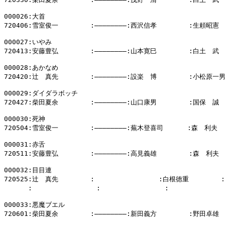
000026:大首

720406:雪室俊一        :――――――――:西沢信孝        :生頼昭憲

000027:いやみ

720413:安藤豊弘        :――――――――:山本寛巳        :白土　武

000028:あかなめ

720420:辻　真先        :――――――――:設楽　博        :小松原一男
000029:ダイダラボッチ

720427:柴田夏余        :――――――――:山口康男        :国保　誠

000030:死神

720504:雪室俊一        :――――――――:蕪木登喜司      :森　利夫

000031:赤舌

720511:安藤豊弘        :――――――――:高見義雄        :森　利夫

000032:目目連

720525:辻　真先        :                :白根徳重        
      :                :                :            
000033:悪魔ブエル

720601:柴田夏余        :――――――――:新田義方        :野田卓雄
