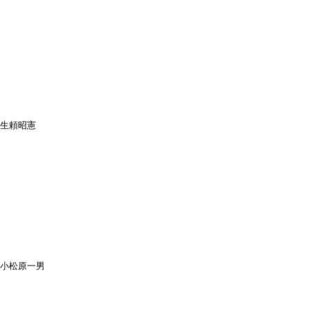


:生頼昭憲



 :小松原一男
