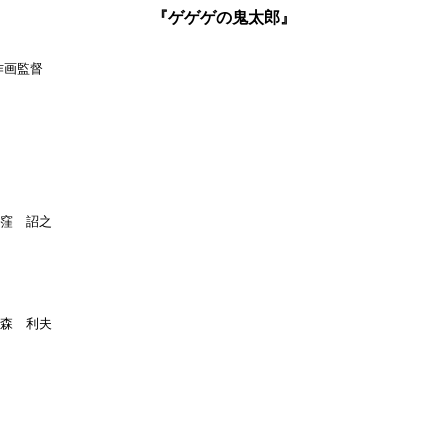
『ゲゲゲの鬼太郎』
作画監督

:窪　詔之

:森　利夫
