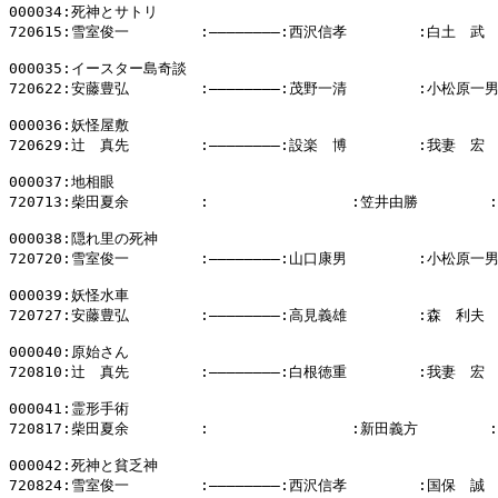
000034:死神とサトリ

720615:雪室俊一        :――――――――:西沢信孝        :白土　武

000035:イースター島奇談

720622:安藤豊弘        :――――――――:茂野一清        :小松原一男
000036:妖怪屋敷

720629:辻　真先        :――――――――:設楽　博        :我妻　宏

000037:地相眼

720713:柴田夏余        :                :笠井由勝        
000038:隠れ里の死神

720720:雪室俊一        :――――――――:山口康男        :小松原一男
000039:妖怪水車

720727:安藤豊弘        :――――――――:高見義雄        :森　利夫

000040:原始さん

720810:辻　真先        :――――――――:白根徳重        :我妻　宏

000041:霊形手術

720817:柴田夏余        :                :新田義方       
000042:死神と貧乏神

720824:雪室俊一        :――――――――:西沢信孝        :国保　誠
