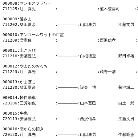
000008:マンモスフラワー

711125:辻　真先        :                :蕪木登喜司      
000009:髪さま

711202:柴田夏余        :――――――――:山口康男        :江藤文男

000010:アンコールワットの亡霊

711209:雪室俊一        :                :西沢信孝        
000011:土ころび

711216:安藤豊弘        :――――――――:白根徳重        :野田卓雄

000012:やまたのおろち

711223:辻　真先        :                :茂野一清        
000013:かまぼこ

711230:柴田夏余        :――――――――:設楽　博        :菊池城二

000014:怪自動車

720106:三芳加也        :――――――――:山本寛巳        :白土　武

000015:牛鬼

720113:安藤豊弘        :――――――――:西沢信孝        :江藤文男

000016:南からの招き

720120:辻　真先        :――――――――:山口康男        :生頼昭憲
