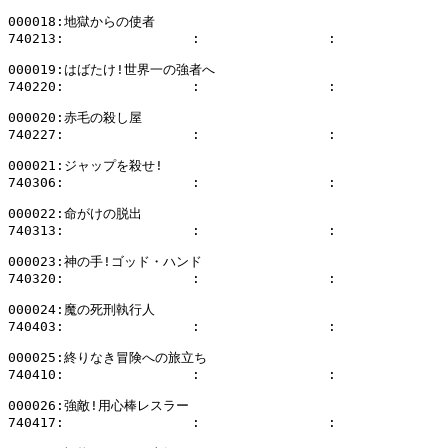
000018:地獄からの使者

740213:                :                :              
000019:はばたけ!世界一の強者へ

740220:                :                :              
000020:赤毛の殺し屋

740227:                :                :              
000021:ジャップを殺せ!

740306:                :                :              
000022:命がけの脱出

740313:                :                :              
000023:神の手!ゴッド・ハンド

740320:                :                :              
000024:魔の死刑執行人

740403:                :                :              
000025:終りなき冒険への旅立ち

740410:                :                :              
000026:強敵!用心棒レスラー

740417:                :                :              