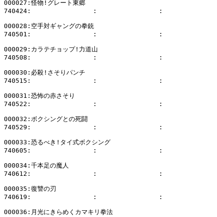
000027:怪物!グレート東郷

740424:                :                :              
000028:空手対ギャングの拳銃

740501:                :                :              
000029:カラテチョップ!力道山

740508:                :                :              
000030:必殺!さそりパンチ

740515:                :                :              
000031:恐怖の赤さそり

740522:                :                :              
000032:ボクシングとの死闘

740529:                :                :              
000033:恐るべき!タイ式ボクシング

740605:                :                :              
000034:千本足の魔人

740612:                :                :              
000035:復讐の刃

740619:                :                :              
000036:月光にきらめくカマキリ拳法
