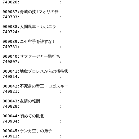
740626:                :                :              
000037:脅威の技!マオリの斧

740703:                :                :              
000038:人間風車・カポエラ

740724:                :                :              
000039:ニセ空手を許すな!

740731:                :                :              
000040:サファーデと一騎打ち

740807:                :                :              
000041:地獄プロレスからの招待状

740814:                :                :              
000042:不死身の帝王・ロゴスキー

740821:                :                :              
000043:友情の報酬

740828:                :                :              
000044:初めての敗北

740904:                :                :              
000045:ケンカ空手の弟子

740911:                :                :              