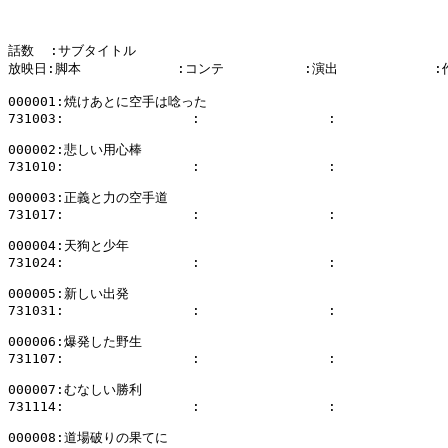
話数  :サブタイトル

放映日:脚本            :コンテ          :演出            
000001:焼けあとに空手は唸った

731003:                :                :              
000002:悲しい用心棒

731010:                :                :              
000003:正義と力の空手道

731017:                :                :              
000004:天狗と少年

731024:                :                :              
000005:新しい出発

731031:                :                :              
000006:爆発した野生

731107:                :                :              
000007:むなしい勝利

731114:                :                :              
000008:道場破りの果てに
