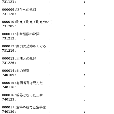
731121:                :                :              
000009:猛牛への挑戦

731128:                :                :              
000010:耐えて耐えて耐えぬいて

731205:                :                :              
000011:非常階段の決闘

731212:                :                :              
000012:白刃の恐怖をくぐる

731219:                :                :              
000013:大熊との死闘

731226:                :                :              
000014:血の脱獄

740109:                :                :              
000015:有明省吾は死んだ

740116:                :                :              
000016:凶器となった正拳

740123:                :                :              
000017:空手を捨てた空手家

740130:                :                :              