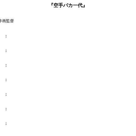
『空手バカ一代』
:作画監督

  :

  :

  :

  :

  :

  :

  :
