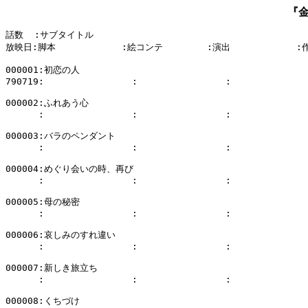
『
話数  :サブタイトル

放映日:脚本            :絵コンテ        :演出            :
000001:初恋の人

790719:                :                :              
000002:ふれあう心

      :                :                :              
000003:バラのペンダント

      :                :                :              
000004:めぐり会いの時、再び

      :                :                :              
000005:母の秘密

      :                :                :              
000006:哀しみのすれ違い

      :                :                :              
000007:新しき旅立ち

      :                :                :              
000008:くちづけ
