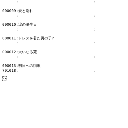
      :                :                :              
000009:愛と別れ

      :                :                :              
000010:涙の誕生日

      :                :                :              
000011:ドレスを着た男の子?

      :                :                :              
000012:大いなる死

      :                :                :              
000013:明日への讃歌

