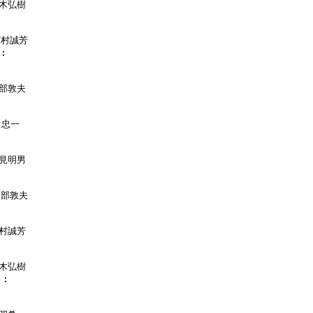
木弘樹

西村誠芳

:

部敦夫

忠一

見明男

戸部敦夫

村誠芳

木弘樹

:
