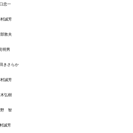
口忠一

西村誠芳

戸部敦夫

見明男

山田きさらか

西村誠芳

高木弘樹

磯野　智

村誠芳
