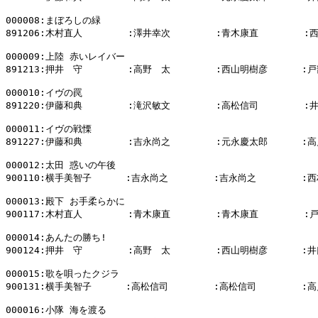
000008:まぼろしの緑

891206:木村直人        :澤井幸次        :青木康直        :
000009:上陸 赤いレイバー

891213:押井　守        :高野　太        :西山明樹彦      :戸
000010:イヴの罠

891220:伊藤和典        :滝沢敏文        :高松信司        :
000011:イヴの戦慄

891227:伊藤和典        :吉永尚之        :元永慶太郎      :高
000012:太田 惑いの午後

900110:横手美智子      :吉永尚之        :吉永尚之        :西
000013:殿下 お手柔らかに

900117:木村直人        :青木康直        :青木康直        :
000014:あんたの勝ち!

900124:押井　守        :高野　太        :西山明樹彦      :井
000015:歌を唄ったクジラ

900131:横手美智子      :高松信司        :高松信司        :高
000016:小隊 海を渡る
