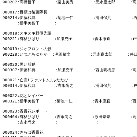
900207:高橋哲子        :栗山美秀        :元永慶太郎      :高
000017:目標は後藤隊長

900214:伊藤和典        :菊地一仁        :浦田保則        :
      :横手美智子      :                :                
000018:スキスキ野明先輩

900221:有栖ひばり      :加瀬充子        :青木康直        :戸
000019:ジオフロントの影

900228:いづぶちゆたか  :滝沢敏文        :元永慶太郎      :井口
000020:黒い胎動

900307:伊藤和典        :加瀬充子        :西山明樹彦      :高
000021:亡霊(ファントム)ふたたび

900314:伊藤和典        :吉永尚之        :浦田保則        :
000022:花とレイバー

900321:横手美智子      :菊池一仁        :青木康直        :西
000023:香貫花レポート

900404:有栖ひばり      :吉永尚之        :原田奈奈        :高
      :吉永尚之        :                :                
000024:さらば香貫花
