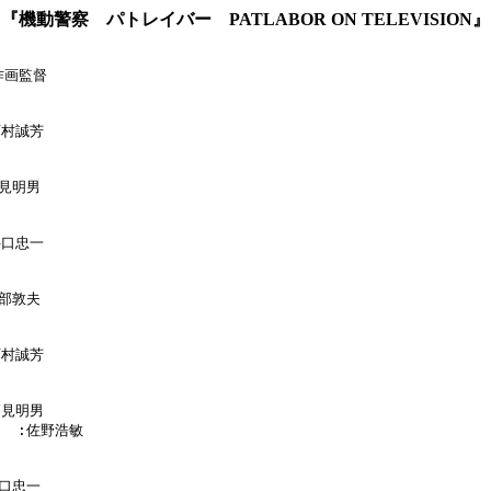
『機動警察 パトレイバー PATLABOR ON TELEVISION』
作画監督

西村誠芳

見明男

井口忠一

部敦夫

西村誠芳

高見明男

    :佐野浩敏

口忠一
