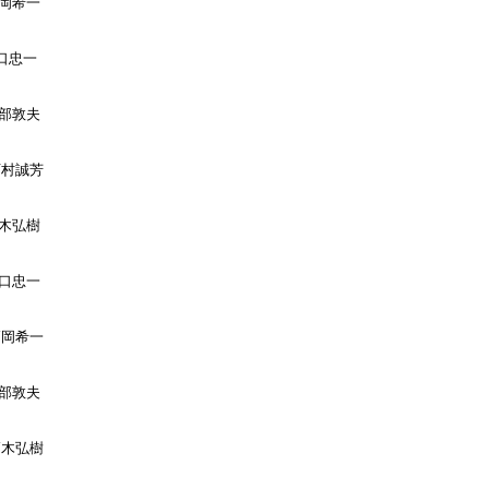
岡希一

口忠一

部敦夫

西村誠芳

木弘樹

口忠一

高岡希一

部敦夫

高木弘樹
