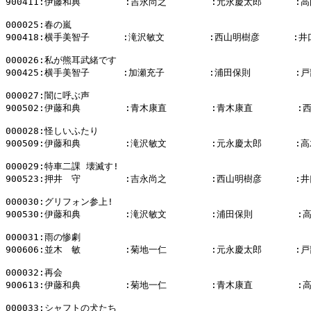
900411:伊藤和典        :吉永尚之        :元永慶太郎      :高
000025:春の嵐

900418:横手美智子      :滝沢敏文        :西山明樹彦      :井
000026:私が熊耳武緒です

900425:横手美智子      :加瀬充子        :浦田保則        :戸
000027:闇に呼ぶ声

900502:伊藤和典        :青木康直        :青木康直        :
000028:怪しいふたり

900509:伊藤和典        :滝沢敏文        :元永慶太郎      :高
000029:特車二課 壊滅す!

900523:押井　守        :吉永尚之        :西山明樹彦      :井
000030:グリフォン参上!

900530:伊藤和典        :滝沢敏文        :浦田保則        :
000031:雨の惨劇

900606:並木　敏        :菊地一仁        :元永慶太郎      :戸
000032:再会

900613:伊藤和典        :菊地一仁        :青木康直        :
000033:シャフトの犬たち
