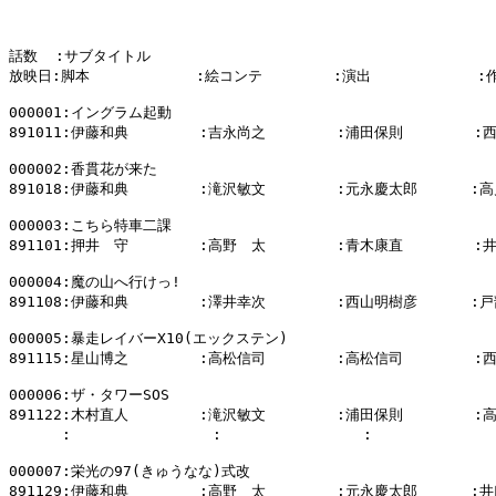
話数  :サブタイトル

放映日:脚本            :絵コンテ        :演出            :
000001:イングラム起動

891011:伊藤和典        :吉永尚之        :浦田保則        :
000002:香貫花が来た

891018:伊藤和典        :滝沢敏文        :元永慶太郎      :高
000003:こちら特車二課

891101:押井　守        :高野　太        :青木康直        :
000004:魔の山へ行けっ!

891108:伊藤和典        :澤井幸次        :西山明樹彦      :戸
000005:暴走レイバーX10(エックステン)

891115:星山博之        :高松信司        :高松信司        :
000006:ザ・タワーSOS

891122:木村直人        :滝沢敏文        :浦田保則        :
      :                :                :            
000007:栄光の97(きゅうなな)式改

891129:伊藤和典        :高野　太        :元永慶太郎      :井