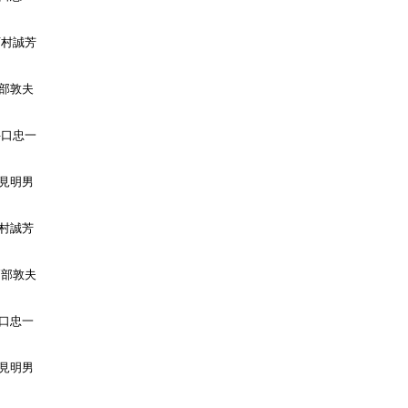
西村誠芳

部敦夫

井口忠一

見明男

村誠芳

戸部敦夫

口忠一

見明男
