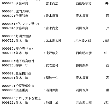
900620:伊藤和典        :吉永尚之        :西山明樹彦      :井
000034:城門の戦い

900627:伊藤和典        :青木康直        :青木康直        :
000035:グリフォン墜つ!

900704:伊藤和典        :吉永尚之        :浦田保則        :
000036:野明の冒険

900711:並木　敏        :元永慶太郎      :元永慶太郎      :高
000037:安心売ります

900718:並木　敏        :滝沢敏文        :西山明樹彦      :
000038:地下迷宮物件

900725:押井　守        :友吹愛弓        :原田奈奈        :
000039:量産機計画

900801:並木　敏        :菊地一仁        :青木康直        :
000040:沿岸警備命令

900808:須釜重美        :浦田保則        :浦田保則        :
000041:テロリストを救え

900815:並木　敏        :池田　成        :元永慶太郎      :西