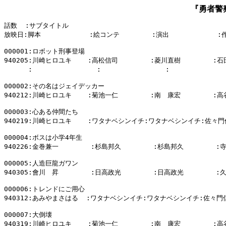
『勇者警
話数  :サブタイトル

放映日:脚本            :絵コンテ        :演出            :
000001:ロボット刑事登場

940205:川崎ヒロユキ    :高松信司        :菱川直樹        :
      :                :                :           
000002:その名はジェイデッカー

940212:川崎ヒロユキ    :菊池一仁        :南　康宏        :高
000003:心ある仲間たち

940219:川崎ヒロユキ    :ワタナベシンイチ:ワタナベシンイチ:佐々門
000004:ボスは小学4年生

940226:金巻兼一        :杉島邦久        :杉島邦久        :
000005:人造巨龍ガワン

940305:會川　昇        :日高政光        :日高政光        :
000006:トレンドにご用心

940312:あみやまさはる  :ワタナベシンイチ:ワタナベシンイチ:佐々門信
000007:大倒壊

940319:川崎ヒロユキ    :菊池一仁        :南　康宏        :高