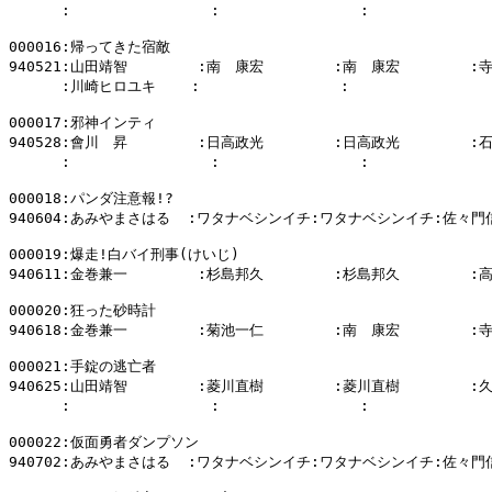
      :                :                :           
000016:帰ってきた宿敵

940521:山田靖智        :南　康宏        :南　康宏        :
      :川崎ヒロユキ    :                :                :
000017:邪神インティ

940528:會川　昇        :日高政光        :日高政光        :
      :                :                :           
000018:パンダ注意報!?

940604:あみやまさはる  :ワタナベシンイチ:ワタナベシンイチ:佐々門信
000019:爆走!白バイ刑事(けいじ)

940611:金巻兼一        :杉島邦久        :杉島邦久        :
000020:狂った砂時計

940618:金巻兼一        :菊池一仁        :南　康宏        :
000021:手錠の逃亡者

940625:山田靖智        :菱川直樹        :菱川直樹        :
      :                :                :           
000022:仮面勇者ダンプソン

940702:あみやまさはる  :ワタナベシンイチ:ワタナベシンイチ:佐々門信