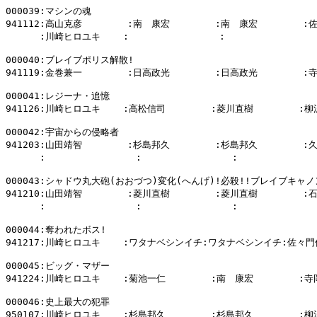
000039:マシンの魂

941112:高山克彦        :南　康宏        :南　康宏        :
      :川崎ヒロユキ    :                :                :
000040:ブレイブポリス解散!

941119:金巻兼一        :日高政光        :日高政光        :
000041:レジーナ・追憶

941126:川崎ヒロユキ    :高松信司        :菱川直樹        :柳
000042:宇宙からの侵略者

941203:山田靖智        :杉島邦久        :杉島邦久        :
      :                :                :           
000043:シャドウ丸大砲(おおづつ)変化(へんげ)!必殺!!ブレイブキャノン
941210:山田靖智        :菱川直樹        :菱川直樹        :
      :                :                :           
000044:奪われたボス!

941217:川崎ヒロユキ    :ワタナベシンイチ:ワタナベシンイチ:佐々門
000045:ビッグ・マザー

941224:川崎ヒロユキ    :菊池一仁        :南　康宏        :寺
000046:史上最大の犯罪

950107:川崎ヒロユキ    :杉島邦久        :杉島邦久        :柳