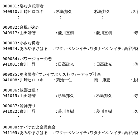
000031:姿なき犯罪者

940910:川崎ヒロユキ    :杉島邦久        :杉島邦久        :
      :                :                :           
000032:台風が来た!

940917:山田靖智        :菱川直樹        :菱川直樹        :
000033:小さな勇者

940924:あみやまさはる  :ワタナベシンイチ:ワタナベシンイチ:高谷浩利
000034:パワージョーの恋

941001:會川　昇        :日高政光        :日高政光        :
000035:勇者警察(ブレイブポリス)パワーアップ計画

941008:川崎ヒロユキ    :菊池一仁        :南　康宏        :山
000036:故郷は遠く

941015:山田靖智        :杉島邦久        :杉島邦久        :
000037:鯨神狩り

941022:會川　昇        :菱川直樹        :菱川直樹        :
      :                :                :           
000038:オバケだよ全員集合

941105:あみやまさはる  :ワタナベシンイチ:ワタナベシンイチ:高谷浩利