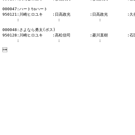
000047:ハートtoハート

950121:川崎ヒロユキ    :日高政光        :日高政光        :
      :                :                :           
000048:さよなら勇太(ボス)

950128:川崎ヒロユキ    :高松信司        :菱川直樹        :
