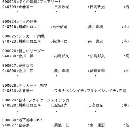
000023:ぼくの妖精(フェアリー)

940709:金巻兼一        :日高政光        :日高政光        :
      :                :                :           
000024:七人の刑事

940716:川崎ヒロユキ    :高松信司        :菱川直樹        :山
000025:デッカード殉職

940723:川崎ヒロユキ    :菊池一仁        :南　康宏        :寺
000026:新しいリーダー

940730:會川　昇        :杉島邦久        :杉島邦久        :
000027:完璧な涙

940806:會川　昇        :菱川直樹        :菱川直樹        :
      :                :                :           
000028:デッカード 再び

940813:金巻兼一        :ワタナベシンイチ:ワタナベシンイチ:寺岡　
000029:合体!ファイヤージェイデッカー

940820:川崎ヒロユキ    :日高政光        :日高政光        :
      :                :                :           
000030:地下都市SOS!

940827:金巻兼一        :菊池一仁        :南　康宏        :