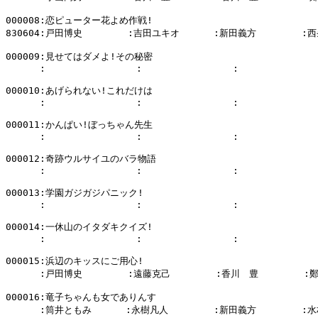
000008:恋ピューター花よめ作戦!

830604:戸田博史        :吉田ユキオ      :新田義方        :西
000009:見せてはダメよ!その秘密

      :                :                :              
000010:あげられない!これだけは

      :                :                :              
000011:かんぱい!ぼっちゃん先生

      :                :                :              
000012:奇跡ウルサイユのバラ物語

      :                :                :              
000013:学園ガジガジパニック!

      :                :                :              
000014:一休山のイタダキクイズ!

      :                :                :              
000015:浜辺のキッスにご用心!

      :戸田博史        :遠藤克己        :香川　豊        :
000016:竜子ちゃんも女でありんす

      :筒井ともみ      :永樹凡人        :新田義方        :水