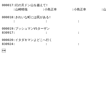
000017:幻の天ドン山を越えて!

      :山崎晴哉        :小島正幸        :小島正幸        :
000018:きれいな町には罠がある!

      :                :                :              
000019:ブッシュマンVSターザン

830917:                :                :              
000020:イタダキマンよどこへ行く

