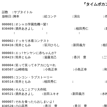
『タイムボカ
話数  :サブタイトル

放映日:脚本            :絵コンテ        :演出            :
000001:オシャカ学園危機一髪!

830409:酒井あきよし    :                :植田秀仁        
      :                :                :            
000002:ドッキリ水着コンテスト

830416:筒井ともみ      :笹川ひろし      :新田義方        :植
000003:エッ!ヤンヤンに赤ちゃんが?

830423:筒井ともみ      :遠藤克己        :香川　豊        :二
000004:笑って笑ってネアカになーれ

830507:山崎晴哉        :小島正幸        :小島正幸        :
000005:コンコン・ラブストーリー

830514:筒井ともみ      :植田秀仁        :                
000006:そんなことアリ大作戦

830521:酒井あきよし    :吉田ユキオ      :新田義方        :水
000007:それを食ったらおしまいよ!

830528:小山高男        :香川　豊        :香川　豊        :