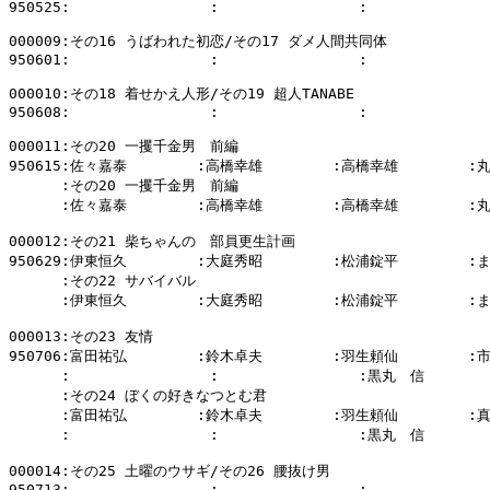
950525:                :                :              
000009:その16 うばわれた初恋/その17 ダメ人間共同体

950601:                :                :              
000010:その18 着せかえ人形/その19 超人TANABE

950608:                :                :              
000011:その20 一攫千金男　前編

950615:佐々嘉泰        :高橋幸雄        :高橋幸雄        :
      :その20 一攫千金男　前編

      :佐々嘉泰        :高橋幸雄        :高橋幸雄        :
000012:その21 柴ちゃんの　部員更生計画

950629:伊東恒久        :大庭秀昭        :松浦錠平        
      :その22 サバイバル

      :伊東恒久        :大庭秀昭        :松浦錠平        
000013:その23 友情

950706:富田祐弘        :鈴木卓夫        :羽生頼仙        :
      :                :                :黒丸　信        
      :その24 ぼくの好きなつとむ君

      :富田祐弘        :鈴木卓夫        :羽生頼仙        :
      :                :                :黒丸　信        
000014:その25 土曜のウサギ/その26 腰抜け男

950713:                :                :              