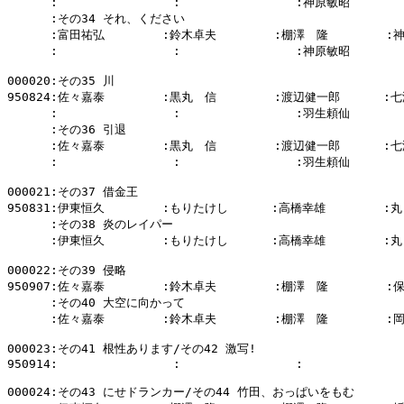
      :                :                :神原敏昭        
      :その34 それ、ください

      :富田祐弘        :鈴木卓夫        :棚澤　隆        :
      :                :                :神原敏昭        
000020:その35 川

950824:佐々嘉泰        :黒丸　信        :渡辺健一郎      :七
      :                :                :羽生頼仙        
      :その36 引退

      :佐々嘉泰        :黒丸　信        :渡辺健一郎      :七
      :                :                :羽生頼仙        
000021:その37 借金王

950831:伊東恒久        :もりたけし      :高橋幸雄        :丸
      :その38 炎のレイパー

      :伊東恒久        :もりたけし      :高橋幸雄        :丸
000022:その39 侵略

950907:佐々嘉泰        :鈴木卓夫        :棚澤　隆        :
      :その40 大空に向かって

      :佐々嘉泰        :鈴木卓夫        :棚澤　隆        :
000023:その41 根性あります/その42 激写!

950914:                :                :              
000024:その43 にせドランカー/その44 竹田、おっぱいをもむ
