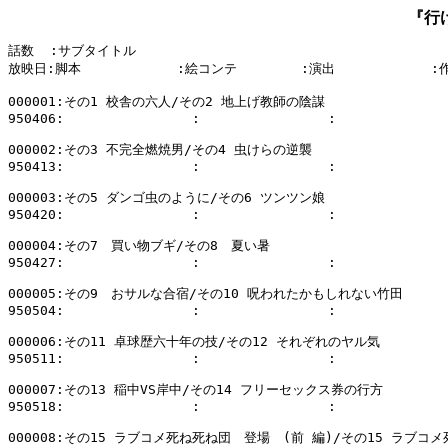
『行
話数  :サブタイトル

放映日:脚本            :絵コンテ        :演出            :
000001:その1 校舎の六人/その2 地上げ教師の陰謀

950406:                :                :              
000002:その3 不完全燃焼男/その4 虫けらの逆襲

950413:                :                :              
000003:その5 ダンゴ虫のように/その6 ツンツン娘

950420:                :                :              
000004:その7　買い物ブギ/その8　夏い暑

950427:                :                :              
000005:その9　おサルな合宿/その10 呪われたかもしれない竹田

950504:                :                :              
000006:その11 卓球歴六十年の技/その12 それぞれのヤル気

950511:                :                :              
000007:その13 稲中VS岸中/その14 フリーセックス券の行方

950518:                :                :              
000008:その15 ラブコメ死ね死ね団　登場　(前 編)/その15 ラブコメ