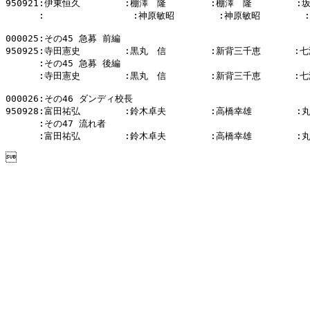
950921:伊東恒久        :棚澤　隆        :棚澤　隆        :
      :                :神原敏昭        :神原敏昭        
000025:その45 急募 前編

950925:寺田憲史        :黒丸　信        :新背三千恵      :七
      :その45 急募 後編

      :寺田憲史        :黒丸　信        :新背三千恵      :七
000026:その46 ダンディ校長

950928:富田祐弘        :鈴木卓夫        :高橋幸雄        :
      :その47 流れ者

